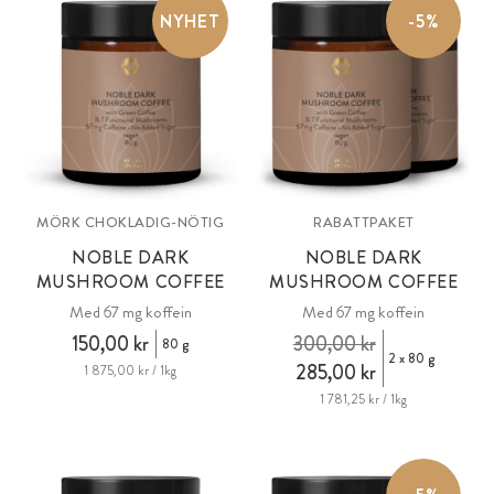
NYHET
-5%
mild med låg koffeinhalt. Vegansk, utan tillsatt socker, utan
konstgjorda sötningsmedel, färgämnen och aromer.
MÖRK CHOKLADIG-NÖTIG
RABATTPAKET
NOBLE DARK
NOBLE DARK
MUSHROOM COFFEE
MUSHROOM COFFEE
Med 67 mg koffein
Med 67 mg koffein
150,00 kr
300,00 kr
80 g
2 x 80 g
285,00 kr
1 875,00 kr / 1kg
1 781,25 kr / 1kg