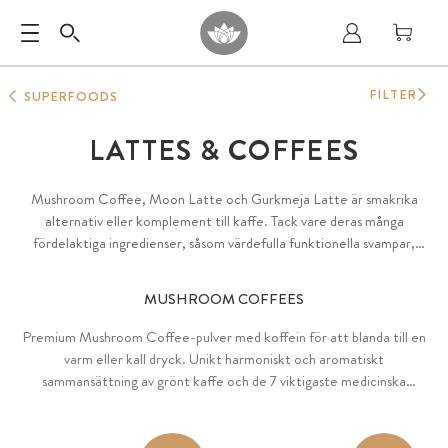
FILTER
SUPERFOODS
LATTES & COFFEES
Mushroom Coffee, Moon Latte och Gurkmeja Latte är smakrika
alternativ eller komplement till kaffe. Tack vare deras många
fördelaktiga ingredienser, såsom värdefulla funktionella svampar,
gurkmeja, matcha, ashwagandha eller maca, är de perfekta för en
hälsosam morgon- eller kvällsrutin. Det särskilt fina pulvret kan enkelt
MUSHROOM COFFEES
blandas i ett växtbaserat mjölkalternativ, klumpar sig inte och ger en
särskilt krämig konsistens.
Premium Mushroom Coffee-pulver med koffein för att blanda till en
varm eller kall dryck. Unikt harmoniskt och aromatiskt
sammansättning av grönt kaffe och de 7 viktigaste medicinska
svamparna: Hericium, Cordyceps, Reishi, Chaga, Auricularia,
Tremella och Shiitake som ett alternativ till vanligt kaffe. Finns i
varianterna ädelbitter-stark med hög, mildbitter med medel eller