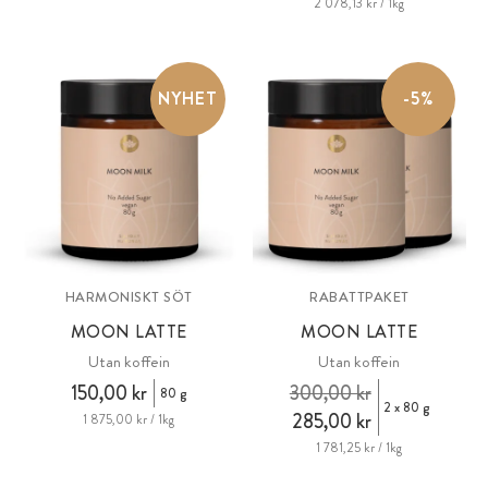
2 078,13 kr / 1kg
NYHET
-5%
HARMONISKT SÖT
RABATTPAKET
MOON LATTE
MOON LATTE
Utan koffein
Utan koffein
150,00 kr
300,00 kr
80 g
2 x 80 g
285,00 kr
1 875,00 kr / 1kg
1 781,25 kr / 1kg