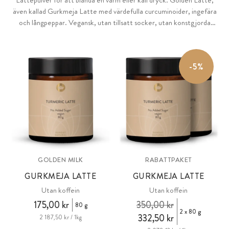
Lattepulver för att blanda en varm eller kall dryck. Golden Latte,
även kallad Gurkmeja Latte med värdefulla curcuminoider, ingefära
och långpeppar. Vegansk, utan tillsatt socker, utan konstgjorda
sötningsmedel, färgämnen och smaker, utan genteknik.
-5%
GOLDEN MILK
RABATTPAKET
GURKMEJA LATTE
GURKMEJA LATTE
Utan koffein
Utan koffein
175,00 kr
350,00 kr
80 g
2 x 80 g
332,50 kr
2 187,50 kr / 1kg