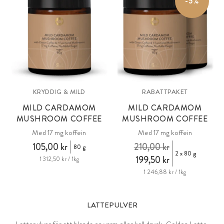
-5%
KRYDDIG & MILD
RABATTPAKET
MILD CARDAMOM
MILD CARDAMOM
MUSHROOM COFFEE
MUSHROOM COFFEE
Med 17 mg koffein
Med 17 mg koffein
105,00 kr
210,00 kr
80 g
2 x 80 g
199,50 kr
1 312,50 kr / 1kg
1 246,88 kr / 1kg
LATTEPULVER