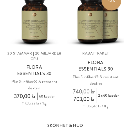
-5%
30 STAMMAR | 20 MILJARDER
RABATTPAKET
CFU
FLORA
FLORA
ESSENTIALS 30
ESSENTIALS 30
Plus Sunfiber® & resistent
Plus Sunfiber® & resistent
dextrin
dextrin
740,00 kr
370,00 kr
2 x 60 kapslar
60 kapslar
703,00 kr
11 635,22 kr / 1kg
11 053,46 kr / 1kg
SKÖNHET & HUD