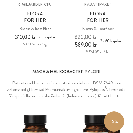
6 MILJARDER CFU
RABATTPAKET
FLORA
FLORA
FOR HER
FOR HER
Biotin & kostfiber
Biotin & kostfiber
310,00 kr
620,00 kr
60 kapslar
2 x 60 kapslar
589,00 kr
9 011,63 kr / 1kg
8 561,05 kr / 1kg
MAGE & HELICOBACTER PYLORI
Patenterad Lactobacillus reuteri specialstam DSM17648 som
®
vetenskapligt bevisad Premiumaktiv ingrediens Pylopass
. Livsmedel
för speciella medicinska ändamål (balanserad kost) för att hantera
®
Helicobacter pylori-infektioner, plus vitamin B12 MH3A
-D-formel
- speciellt optimerad genom celltester för effekten på
tarmepitelceller. Inaktiverad stam, särskilt magsyrabeständig,
-5%
effektiv bindning och utsöndring av H. pylori.