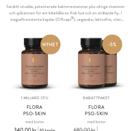
Särskilt utvalda, patenterade bakteriestammar plus viktiga vitaminer
och spårämnen för att bibehålla en frisk hud och en strålande hy. I
®
magsaftresistenta kapslar (DRcaps
), veganska, laktosfria, utan
genteknik.
NYHET
-5%
1 MILJARD CFU
RABATTPAKET
FLORA
FLORA
PSO-SKIN
PSO-SKIN
med biotin
med biotin
340,00 kr
680,00 kr
60 kapslar