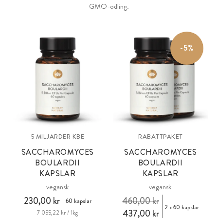
GMO-odling.
-5%
5 MILJARDER KBE
RABATTPAKET
SACCHAROMYCES
SACCHAROMYCES
BOULARDII
BOULARDII
KAPSLAR
KAPSLAR
vegansk
vegansk
230,00 kr
460,00 kr
60 kapslar
2 x 60 kapslar
437,00 kr
7 055,22 kr / 1kg