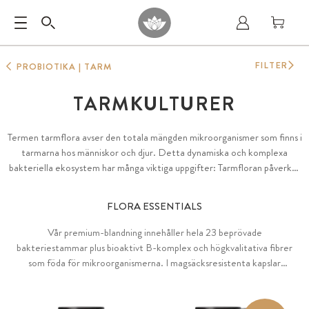
FILTER
PROBIOTIKA | TARM
TARMKULTURER
Termen tarmflora avser den totala mängden mikroorganismer som finns i
tarmarna hos människor och djur. Detta dynamiska och komplexa
bakteriella ekosystem har många viktiga uppgifter: Tarmfloran påverkar
matsmältningen, producerar näringsämnen och kemiska budbärare och
framträder alltmer som ett centralt inslag i vår hälsa.
FLORA ESSENTIALS
Vår premium-blandning innehåller hela 23 beprövade
bakteriestammar plus bioaktivt B-komplex och högkvalitativa fibrer
som föda för mikroorganismerna. I magsäcksresistenta kapslar
®
(DRcaps
).