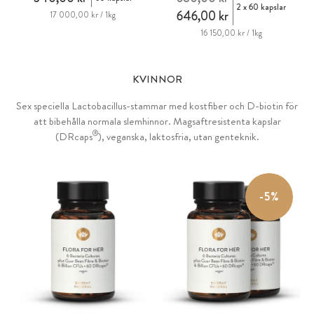
2 x 60 kapslar
646,00 kr
17 000,00 kr / 1kg
16 150,00 kr / 1kg
KVINNOR
Sex speciella Lactobacillus-stammar med kostfiber och D-biotin för
att bibehålla normala slemhinnor. Magsaftresistenta kapslar
®
(DRcaps
), veganska, laktosfria, utan genteknik.
-5%