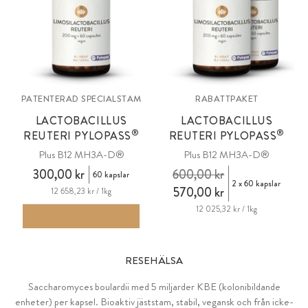
PATENTERAD SPECIALSTAM
RABATTPAKET
LACTOBACILLUS
LACTOBACILLUS
®
®
REUTERI PYLOPASS
REUTERI PYLOPASS
Plus B12 MH3A-D®
Plus B12 MH3A-D®
300,00 kr
600,00 kr
60 kapslar
2 x 60 kapslar
570,00 kr
12 658,23 kr / 1kg
12 025,32 kr / 1kg
RESEHÄLSA
Saccharomyces boulardii med 5 miljarder KBE (kolonibildande
enheter) per kapsel. Bioaktiv jäststam, stabil, vegansk och från icke-