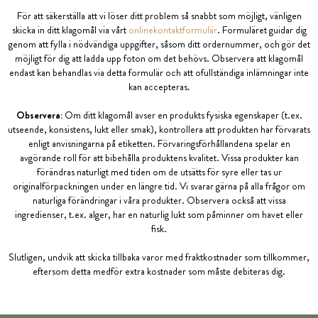
För att säkerställa att vi löser ditt problem så snabbt som möjligt, vänligen
skicka in ditt klagomål via vårt
onlinekontaktformulär
. Formuläret guidar dig
genom att fylla i nödvändiga uppgifter, såsom ditt ordernummer, och gör det
möjligt för dig att ladda upp foton om det behövs. Observera att klagomål
endast kan behandlas via detta formulär och att ofullständiga inlämningar inte
kan accepteras.
Observera:
Om ditt klagomål avser en produkts fysiska egenskaper (t.ex.
utseende, konsistens, lukt eller smak), kontrollera att produkten har förvarats
enligt anvisningarna på etiketten. Förvaringsförhållandena spelar en
avgörande roll för att bibehålla produktens kvalitet. Vissa produkter kan
förändras naturligt med tiden om de utsätts för syre eller tas ur
originalförpackningen under en längre tid. Vi svarar gärna på alla frågor om
naturliga förändringar i våra produkter. Observera också att vissa
ingredienser, t.ex. alger, har en naturlig lukt som påminner om havet eller
fisk.
Slutligen, undvik att skicka tillbaka varor med fraktkostnader som tillkommer,
eftersom detta medför extra kostnader som måste debiteras dig.