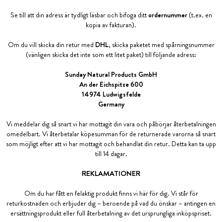
Se till att din adress är tydligt läsbar och bifoga ditt
ordernummer
(t.ex. en
kopia av fakturan).
Om du vill skicka din retur med
DHL
, skicka paketet med spårningsnummer
(vänligen skicka det inte som ett litet paket) till följande adress:
Sunday Natural Products GmbH
An der Eichspitze 600
14974 Ludwigsfelde
Germany
Vi meddelar dig så snart vi har mottagit din vara och påbörjar återbetalningen
omedelbart. Vi återbetalar köpesumman för de returnerade varorna så snart
som möjligt efter att vi har mottagit och behandlat din retur. Detta kan ta upp
till 14 dagar.
REKLAMATIONER
Om du har fått en felaktig produkt finns vi här för dig. Vi står för
returkostnaden och erbjuder dig – beroende på vad du önskar – antingen en
ersättningsprodukt eller full återbetalning av det ursprungliga inköpspriset.