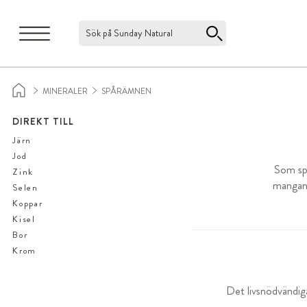
Sök på Sunday Natural
MINERALER
SPÅRÄMNEN
DIREKT TILL
Järn
Jod
Som spå
Zink
mangan,
Selen
Koppar
Kisel
Bor
Krom
Det livsnödvändiga