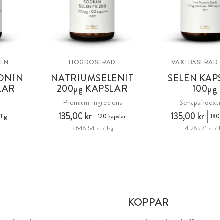
LEN
HÖGDOSERAD
VÄXTBASERAD 
ONIN
NATRIUMSELENIT
SELEN KAP
LAR
200
µg
KAPSLAR
100
µg
r
Premium-ingrediens
Senapsfröext
135,00 kr
135,00 kr
1 g
120 kapslar
180
5 648,54 kr / 1kg
4 285,71 kr / 
KOPPAR