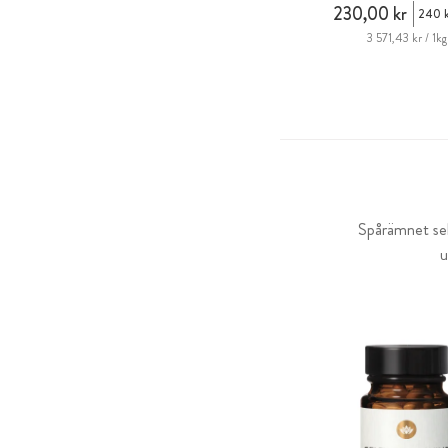
230,00 kr
240 k
3 571,43 kr / 1kg
Spårämnet sel
u