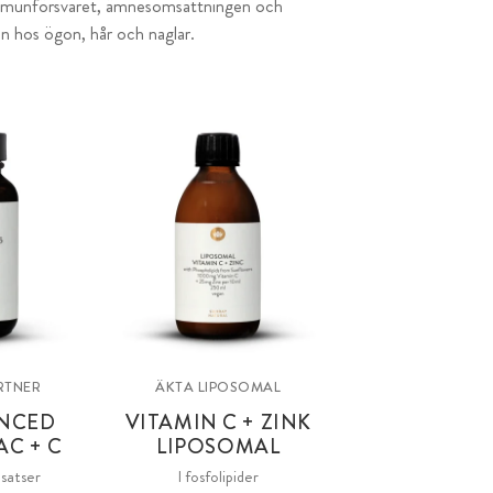
la immunförsvaret, ämnesomsättningen och
an hos ögon, hår och naglar.
RTNER
ÄKTA LIPOSOMAL
ANCED
VITAMIN C + ZINK
AC + C
LIPOSOMAL
lsatser
I fosfolipider