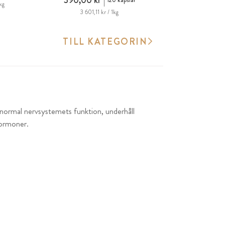
390,00 kr
120 kapslar
kg
3 601,11 kr / 1kg
TILL KATEGORIN
, normal nervsystemets funktion, underhåll
hormoner.