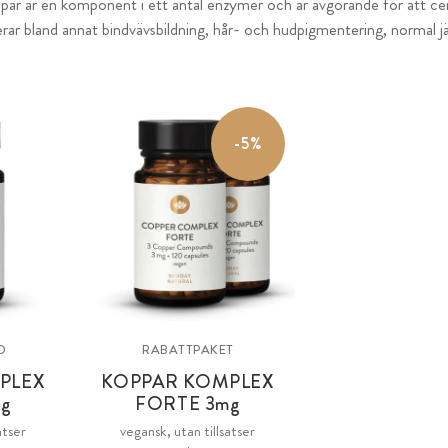
ar är en komponent i ett antal enzymer och är avgörande för att cen
rar bland annat bindvävsbildning, hår- och hudpigmentering, normal j
-5%
D
RABATTPAKET
PLEX
KOPPAR KOMPLEX
g
FORTE 3
mg
atser
vegansk, utan tillsatser