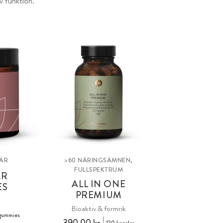
v funktion.
BÄR
>60 NÄRINGSÄMNEN,
FULLSPEKTRUM
ÄR
ALL IN ONE
ES
PREMIUM
n
Bioaktiv & formrik
gummies