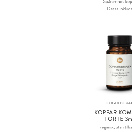
Spårämnet kopp
Dessa inklude
HÖGDOSERA
KOPPAR KOM
FORTE 3
m
vegansk, utan tills