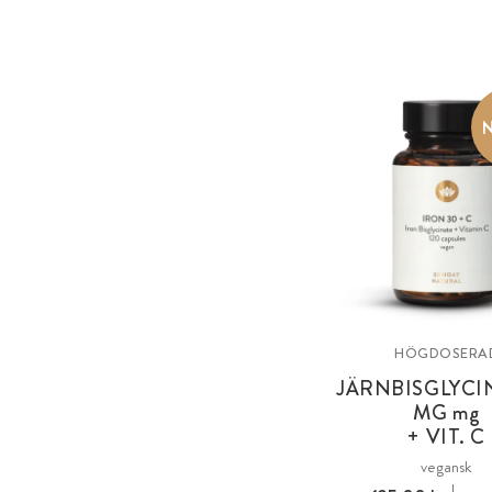
HÖGDOSERA
JÄRNBISGLYCI
MG
mg
+ VIT. C
vegansk