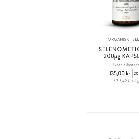
ORGANISKT SE
SELENOMETI
200
µg
KAPS
Utan tillsatse
135,00 kr
20,
6 716,42 kr / 1kg