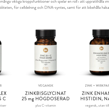
 i många viktiga kroppsfunktioner och spelar en roll i att upprätthål
tiliteten, för celldelning och DNA-syntes, samt för att bibehålla häls
R
VEGANSK
ZINK + WIRKPA
LEX
ZINKBISGLYCINAT
ZINK ENH
S C
25 mg
HÖGDOSERAD
HISTIDIN, N
atser
plus C-vitamin
vegansk, utan til