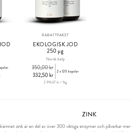
RABATTPAKET
 JOD
EKOLOGISK JOD
250 µg
Norsk kelp
350,00 kr
apslar
2 x 120 kapslar
332,50 kr
g
2 916,67 kr / 1kg
ZINK
pårämnet zink är en del av över 300 viktiga enzymer och påverkar mer