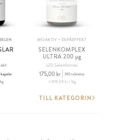
SELEN
BIOAKTIV + DEPÅEFFEKT
SLAR
SELENKOMPLEX
ULTRA 200
µg
rakt
>20 Selenformer
175,00 kr
 kapslar
365 tabletter
1kg
2 818,04 kr / 1kg
TILL KATEGORIN