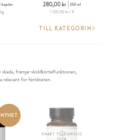
280,00 kr
 kapslar
250 ml
1kg
1 120,00 kr / 1l
TILL KATEGORIN
 skada, främjar sköldkörtelfunktionen,
a relevant för fertiliteten.
NYHET
SNART TILLGÄNGLIG
IGEN