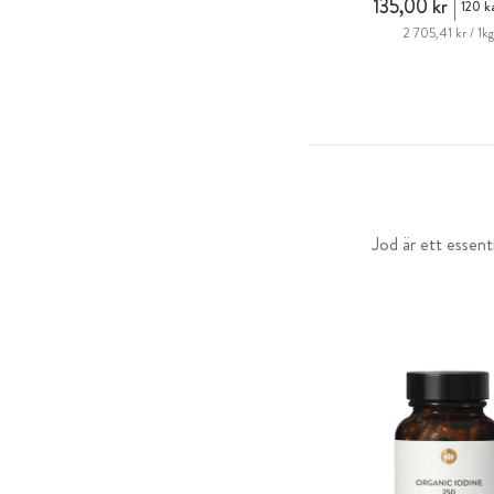
135,00 kr
120 k
2 705,41 kr / 1k
Jod är ett essent