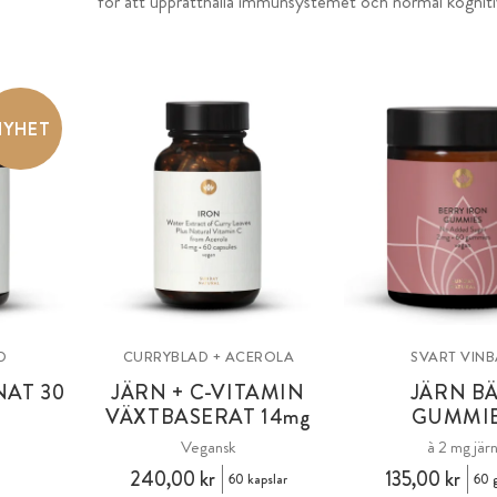
för att upprätthålla immunsystemet och normal kogniti
NYHET
D
CURRYBLAD + ACEROLA
SVART VIN
NAT 30
JÄRN + C-VITAMIN
JÄRN B
VÄXTBASERAT 14
mg
GUMMI
Vegansk
à 2 mg jär
240,00 kr
135,00 kr
60 kapslar
60 