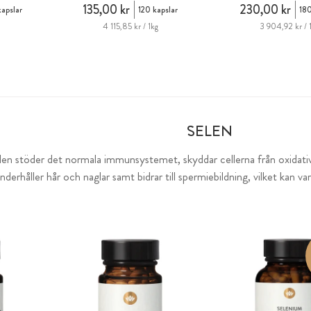
135,00 kr
230,00 kr
apslar
120 kapslar
180
4 115,85 kr / 1kg
3 904,92 kr / 
SELEN
en stöder det normala immunsystemet, skyddar cellerna från oxidativ
nderhåller hår och naglar samt bidrar till spermiebildning, vilket kan var