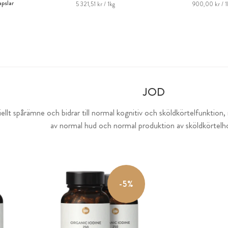
apslar
5 321,51 kr / 1kg
900,00 kr / 1
g
JOD
iellt spårämne och bidrar till normal kognitiv och sköldkörtelfunktion
av normal hud och normal produktion av sköldkörtel
-5%