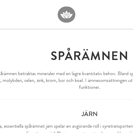
SPÅRÄMNEN
rämnen betraktas mineraler med en lägre kvantitativ behov. Bland spå
 molybden, selen, zink, krom, bor och kisel. I ämnesomsättningen utfö
funktioner.
JÄRN
, essentiella spårämnet järn spelar en avgörande roll i syretransporten