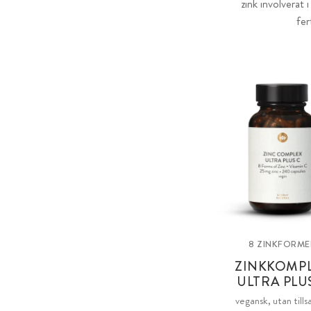
zink involverat
fer
8 ZINKFORME
ZINKKOMP
ULTRA PLU
vegansk, utan tills