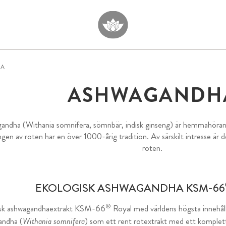
HA
ASHWAGANDH
andha (Withania somnifera, sömnbär, indisk ginseng) är hemmahörand
en av roten har en över 1000-årig tradition. Av särskilt intresse är d
roten.
EKOLOGISK ASHWAGANDHA KSM-66
®
sk ashwagandhaextrakt KSM-66
Royal med världens högsta innehåll
andha (
Withania somnifera
) som ett rent rotextrakt med ett komplet