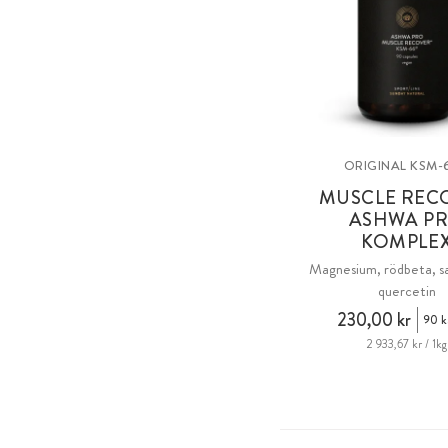
ORIGINAL KSM-
MUSCLE REC
ASHWA P
KOMPLE
Magnesium, rödbeta, sa
quercetin
230,00 kr
90 k
2 933,67 kr / 1kg