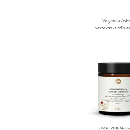
Veganska Ashwa
växtextrakt från 
SVARTVINBÄRS