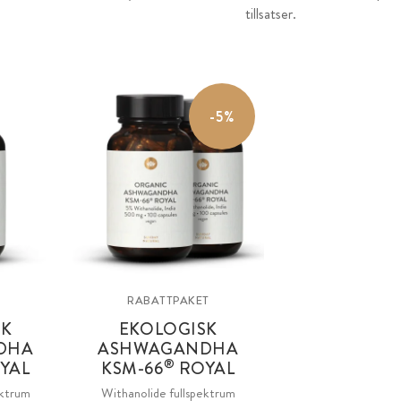
tillsatser.
-5%
RABATTPAKET
SK
EKOLOGISK
DHA
ASHWAGANDHA
®
YAL
KSM
-66
ROYAL
ektrum
Withanolide fullspektrum