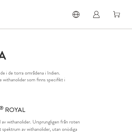
A
e i de torra områdena i Indien.
e withanolider som finns specifikt i
®
ROYAL
 av withanolider. Ursprungligen från roten
t spektrum av withanolider, utan onödiga