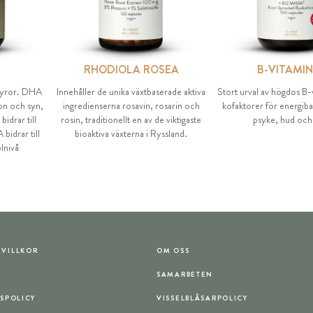
RHODIOLA ROSEA
B-VITAMI
ttsyror. DHA
Innehåller de unika växtbaserade aktiva
Stort urval av högdos B
on och syn,
ingredienserna rosavin, rosarin och
kofaktorer för energiba
drar till
rosin, traditionellt en av de viktigaste
psyke, hud och
bidrar till
bioaktiva växterna i Ryssland.
lnivå
VILLKOR
OM OSS
T
SAMARBETEN
TSPOLICY
VISSELBLÅSARPOLICY