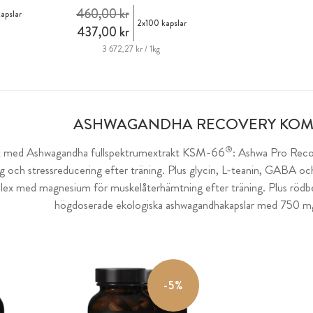
460,00 kr
apslar
2x100 kapslar
437,00 kr
3 672,27 kr / 1kg
ASHWAGANDHA RECOVERY KOM
®
 med Ashwagandha fullspektrumextrakt KSM-66
: Ashwa Pro Rec
g och stressreducering efter träning. Plus glycin, L-teanin, GABA o
x med magnesium för muskelåterhämtning efter träning. Plus rödbet
högdoserade ekologiska ashwagandhakapslar med 750 mg
-5%