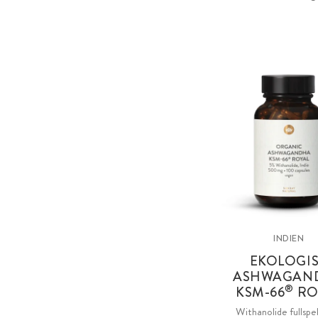
INDIEN
EKOLOGI
ASHWAGAN
®
KSM
-66
RO
Withanolide fullsp