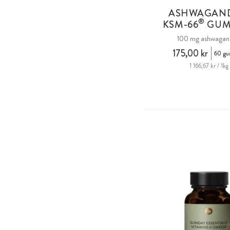
ASHWAGAN
®
KSM-66
GUM
100 mg ashwagan
175,00 kr
60 gu
1 166,67 kr / 1kg