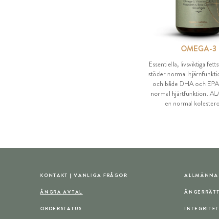
OMEGA-3
Essentiella, livsviktiga fe
stöder normal hjärnfunkti
och både DHA och EPA bi
normal hjärtfunktion. ALA 
en normal kolestero
KONTAKT | VANLIGA FRÅGOR
ALLMÄNNA 
ÅNGRA AVTAL
ÅNGERRÄT
ORDERSTATUS
INTEGRITE