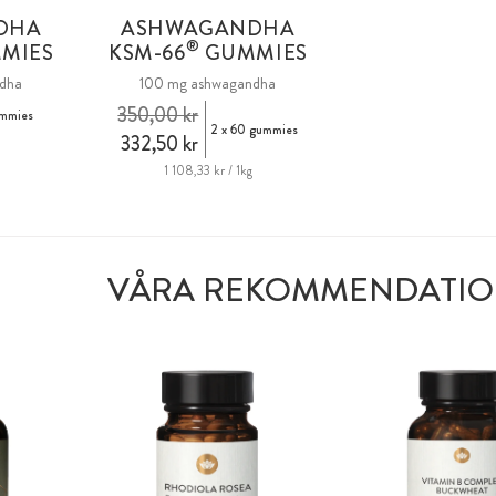
DHA
ASHWAGANDHA
®
MIES
KSM-66
GUMMIES
dha
100 mg ashwagandha
350,00 kr
mmies
2 x 60 gummies
332,50 kr
1 108,33 kr / 1kg
VÅRA REKOMMENDATI