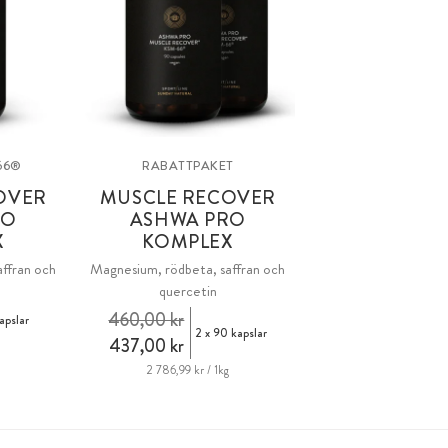
66®
RABATTPAKET
OVER
MUSCLE RECOVER
RO
ASHWA PRO
X
KOMPLEX
ffran och
Magnesium, rödbeta, saffran och
quercetin
460,00 kr
apslar
2 x 90 kapslar
437,00 kr
2 786,99 kr / 1kg