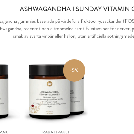
ASHWAGANDHA I SUNDAY VITAMIN 
gandha gummies baserade på värdefulla fruktooligosackarider (FOS)
ashwagandha, rosenrot och citronmeliss samt B-vitaminer för nerver
smak av svarta vinbär eller hallon, utan artificiella sötningsme
-5%
SMAK
RABATTPAKET