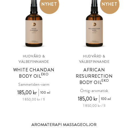
NYHET
NYHET
HUDVÅRD &
HUDVÅRD &
VÄLBEFINNANDE
VÄLBEFINNANDE
WHITE CHANDAN
AFRICAN
EKO
BODY OIL
RESURRECTION
EKO
BODY OIL
Sammetslen-varm
Örtig-aromatisk
185,00 kr
100 ml
185,00 kr
100 ml
1 850,00 kr / 1l
1 850,00 kr / 1l
AROMATERAPI MASSAGEOLJOR