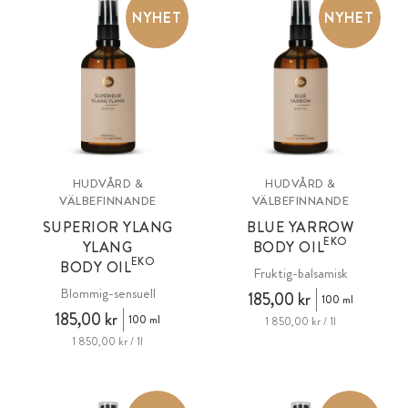
NYHET
NYHET
HUDVÅRD &
HUDVÅRD &
VÄLBEFINNANDE
VÄLBEFINNANDE
SUPERIOR YLANG
BLUE YARROW
EKO
YLANG
BODY OIL
EKO
BODY OIL
Fruktig-balsamisk
Blommig-sensuell
185,00 kr
100 ml
185,00 kr
100 ml
1 850,00 kr / 1l
1 850,00 kr / 1l