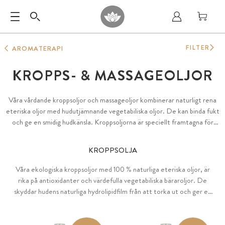
FILTER
AROMATERAPI
KROPPS- & MASSAGEOLJOR
Våra vårdande kroppsoljor och massageoljor kombinerar naturligt rena
eteriska oljor med hudutjämnande vegetabiliska oljor. De kan binda fukt
och ge en smidig hudkänsla. Kroppsoljorna är speciellt framtagna för
daglig vård: de absorberas snabbt utan att lämna en fet hinna.
Massageoljorna är däremot särskilt rika och stannar kvar på huden längre
KROPPSOLJA
– idealiska för en vårdande massage.
Våra ekologiska kroppsoljor med 100 % naturliga eteriska oljor, är
rika på antioxidanter och värdefulla vegetabiliska bäraroljor. De
skyddar hudens naturliga hydrolipidfilm från att torka ut och ger en
intensiv fukt för en smidig och slät hud. Kroppsoljorna absorberas
snabbt och lämnar en mjuk, sammetslen hudkänsla.