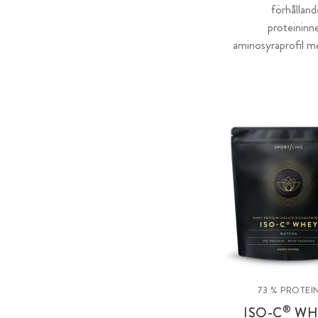
förhålland
proteininne
aminosyraprofil m
73 % PROTEI
®
ISO-C
WH