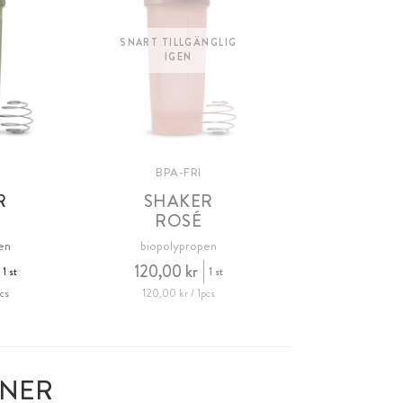
SNART TILLGÄNGLIG
IGEN
BPA-FRI
R
SHAKER
ROSÉ
en
biopolypropen
120,00 kr
1 st
1 st
cs
120,00 kr / 1pcs
ONER