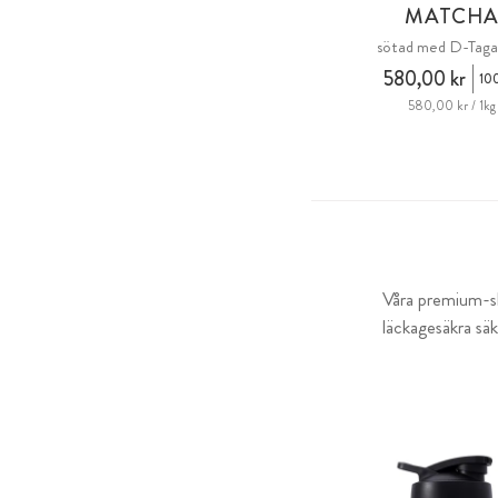
MATCH
sötad med D-Taga
580,00 kr
10
580,00 kr / 1kg
Våra premium-sh
läckagesäkra säk