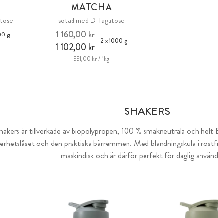
A
MATCHA
tose
sötad med D-Tagatose
1 160,00 kr
00 g
2 x 1000 g
1 102,00 kr
551,00 kr / 1kg
SHAKERS
akers är tillverkade av biopolypropen, 100 % smakneutrala och helt B
erhetslåset och den praktiska bärremmen. Med blandningskula i rostfrit
maskindisk och är därför perfekt för daglig använd