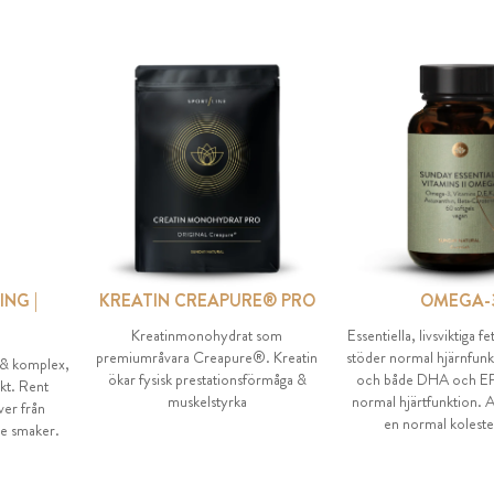
ING |
KREATIN CREAPURE® PRO
OMEGA-
Kreatinmonohydrat som
Essentiella, livsviktiga 
premiumråvara Creapure®. Kreatin
stöder normal hjärnfunk
 & komplex,
ökar fysisk prestationsförmåga &
och både DHA och EPA 
kt. Rent
muskelstyrka
normal hjärtfunktion. AL
ver från
en normal koleste
de smaker.