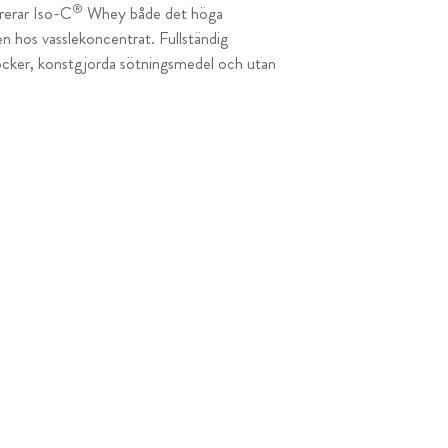
®
ererar Iso-C
Whey både det höga
en hos vasslekoncentrat. Fullständig
cker, konstgjorda sötningsmedel och utan