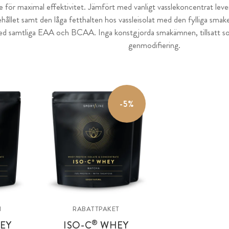
e för maximal effektivitet. Jämfört med vanligt vasslekoncentrat lev
hållet samt den låga fetthalten hos vassleisolat med den fylliga smak
ed samtliga EAA och BCAA. Inga konstgjorda smakämnen, tillsatt so
genmodifiering.
-5%
N
RABATTPAKET
®
EY
ISO-C
WHEY