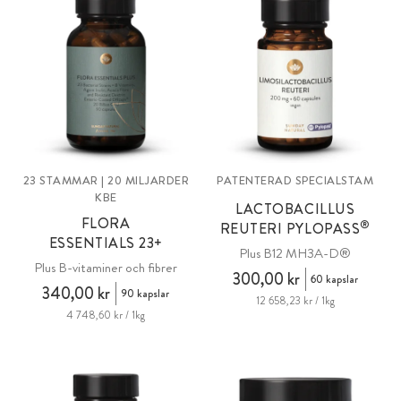
23 STAMMAR | 20 MILJARDER
PATENTERAD SPECIALSTAM
KBE
LACTOBACILLUS
FLORA
®
REUTERI PYLOPASS
ESSENTIALS 23+
Plus B12 MH3A-D®
Plus B-vitaminer och fibrer
300,00 kr
60 kapslar
340,00 kr
90 kapslar
12 658,23 kr / 1kg
4 748,60 kr / 1kg