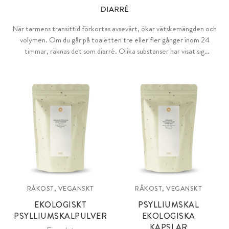
DIARRÉ
När tarmens transittid förkortas avsevärt, ökar vätskemängden och
volymen. Om du går på toaletten tre eller fler gånger inom 24
timmar, räknas det som diarré. Olika substanser har visat sig
effektiva för att förebygga obehag.
RÅKOST, VEGANSKT
RÅKOST, VEGANSKT
EKOLOGISKT
PSYLLIUMSKAL
PSYLLIUMSKALPULVER
EKOLOGISKA
KAPSLAR