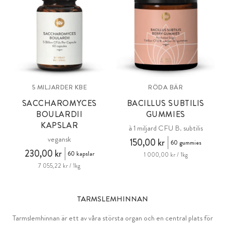
5 MILJARDER KBE
RÖDA BÄR
SACCHAROMYCES
BACILLUS SUBTILIS
BOULARDII
GUMMIES
KAPSLAR
à 1 miljard CFU B. subtilis
vegansk
150,00 kr
60 gummies
230,00 kr
60 kapslar
1 000,00 kr / 1kg
7 055,22 kr / 1kg
TARMSLEMHINNAN
Tarmslemhinnan är ett av våra största organ och en central plats för