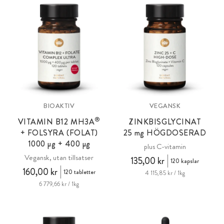
BIOAKTIV
VEGANSK
®
VITAMIN B12 MH3A
ZINKBISGLYCINAT
+ FOLSYRA (FOLAT)
25 mg
HÖGDOSERAD
1000 µg + 400 µg
plus C-vitamin
Vegansk, utan tillsatser
135,00 kr
120 kapslar
160,00 kr
120 tabletter
4 115,85 kr / 1kg
6 779,66 kr / 1kg