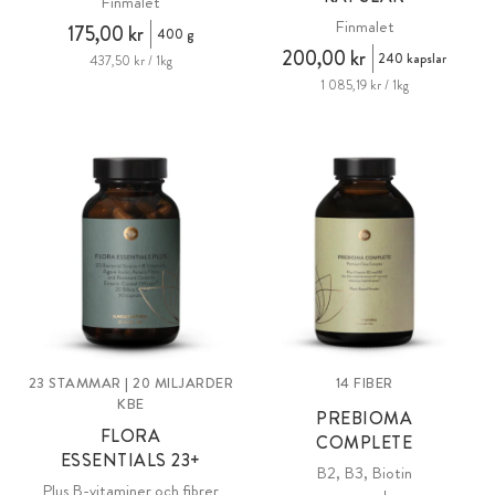
Finmalet
Finmalet
175,00 kr
400 g
200,00 kr
240 kapslar
437,50 kr / 1kg
1 085,19 kr / 1kg
23 STAMMAR | 20 MILJARDER
14 FIBER
KBE
PREBIOMA
FLORA
COMPLETE
ESSENTIALS 23+
B2, B3, Biotin
Plus B-vitaminer och fibrer