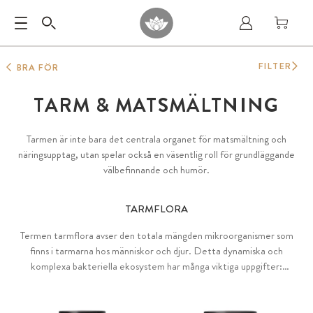
FILTER
BRA FÖR
TARM & MATSMÄLTNING
Tarmen är inte bara det centrala organet för matsmältning och
näringsupptag, utan spelar också en väsentlig roll för grundläggande
välbefinnande och humör.
TARMFLORA
Termen tarmflora avser den totala mängden mikroorganismer som
finns i tarmarna hos människor och djur. Detta dynamiska och
komplexa bakteriella ekosystem har många viktiga uppgifter:
Tarmfloran påverkar matsmältningen, producerar näringsämnen och
kemiska budbärare och framträder alltmer som ett centralt inslag i
vår hälsa.