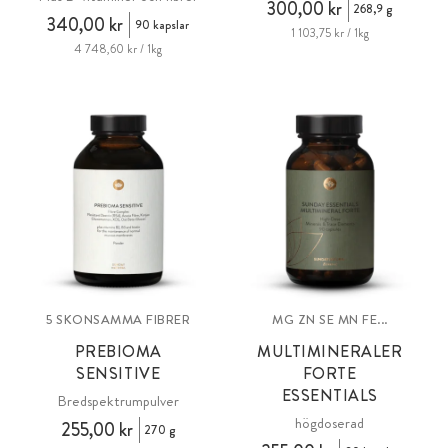
300,00 kr
268,9 g
340,00 kr
90 kapslar
1 103,75 kr / 1kg
4 748,60 kr / 1kg
5 SKONSAMMA FIBRER
MG ZN SE MN FE...
PREBIOMA
MULTIMINERALER
SENSITIVE
FORTE
ESSENTIALS
Bredspektrumpulver
högdoserad
255,00 kr
270 g