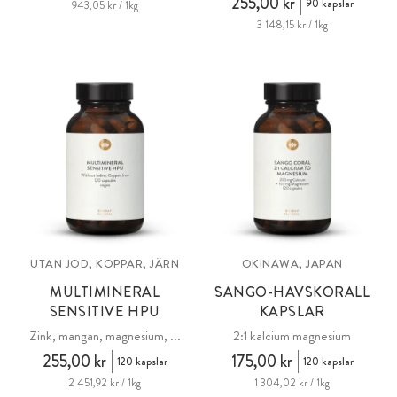
255,00 kr
90 kapslar
943,05 kr / 1kg
3 148,15 kr / 1kg
UTAN JOD, KOPPAR, JÄRN
OKINAWA, JAPAN
MULTIMINERAL
SANGO-HAVSKORALL
SENSITIVE HPU
KAPSLAR
Zink, mangan, magnesium, ...
2:1 kalcium magnesium
255,00 kr
175,00 kr
120 kapslar
120 kapslar
2 451,92 kr / 1kg
1 304,02 kr / 1kg