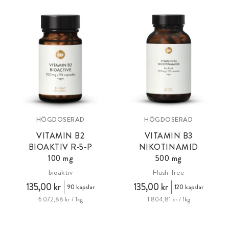
HÖGDOSERAD
HÖGDOSERAD
VITAMIN B2
VITAMIN B3
BIOAKTIV R-5-P
NIKOTINAMID
100 mg
500 mg
bioaktiv
Flush-free
135,00 kr
135,00 kr
90 kapslar
120 kapslar
6 072,88 kr / 1kg
1 804,81 kr / 1kg