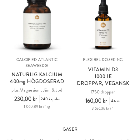
CALCIFIED ATLANTIC
FLEXIBEL DOSERING
SEAWEED®
VITAMIN D3
NATURLIG KALCIUM
1000 IE
400
mg
HÖGDOSERAD
DROPPAR, VEGANSK
plus Magnesium, Järn & Jod
1750 droppar
230,00 kr
240 kapslar
160,00 kr
44 ml
1 060,89 kr / 1kg
3 636,36 kr / 1l
GASER