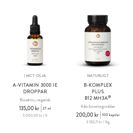
I MCT-OLJA
NATURLIGT
A-VITAMIN
3000 IE
B-KOMPLEX
DROPPAR
PLUS
®
B12
MH3A
Bioaktiv, vegansk
från bovetegroddar
135,00 kr
27 ml
200,00 kr
100 kapslar
5 000,00 kr / 1l
3 355,71 kr / 1kg