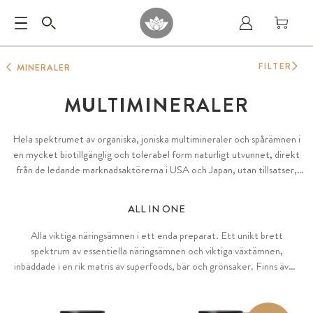
FILTER
MINERALER
MULTIMINERALER
Hela spektrumet av organiska, joniska multimineraler och spårämnen i
en mycket biotillgänglig och tolerabel form naturligt utvunnet, direkt
från de ledande marknadsaktörerna i USA och Japan, utan tillsatser,
veganskt, hållbart och testat för skadliga ämnen.
ALL IN ONE
Alla viktiga näringsämnen i ett enda preparat. Ett unikt brett
spektrum av essentiella näringsämnen och viktiga växtämnen,
inbäddade i en rik matris av superfoods, bär och grönsaker. Finns även
som specialanpassad formel för en helomfattande komplettering vid
vegansk kost.