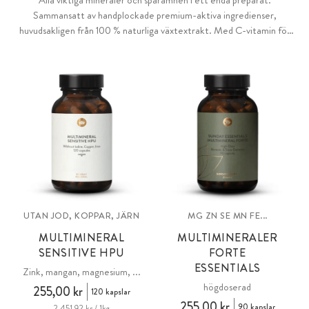
Alla viktiga mineraler och spårämnen i ett enda preparat.
Sammansatt av handplockade premium-aktiva ingredienser,
huvudsakligen från 100 % naturliga växtextrakt. Med C-vitamin för
optimalt upptag. Finns även som högdos Forte-version.
UTAN JOD, KOPPAR, JÄRN
MG ZN SE MN FE...
MULTIMINERAL
MULTIMINERALER
SENSITIVE HPU
FORTE
ESSENTIALS
Zink, mangan, magnesium, ...
högdoserad
255,00 kr
120 kapslar
255,00 kr
90 kapslar
2 451,92 kr / 1kg