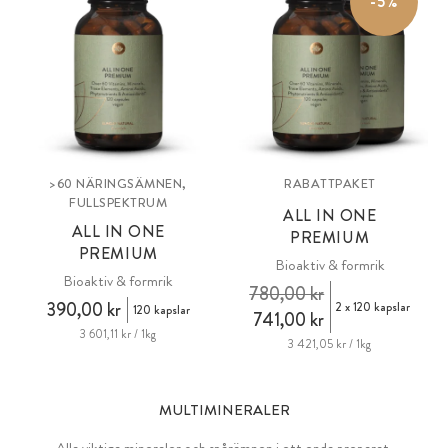
-5%
>60 NÄRINGSÄMNEN,
RABATTPAKET
FULLSPEKTRUM
ALL IN ONE
ALL IN ONE
PREMIUM
PREMIUM
Bioaktiv & formrik
Bioaktiv & formrik
780,00 kr
390,00 kr
2 x 120 kapslar
120 kapslar
741,00 kr
3 601,11 kr / 1kg
3 421,05 kr / 1kg
MULTIMINERALER