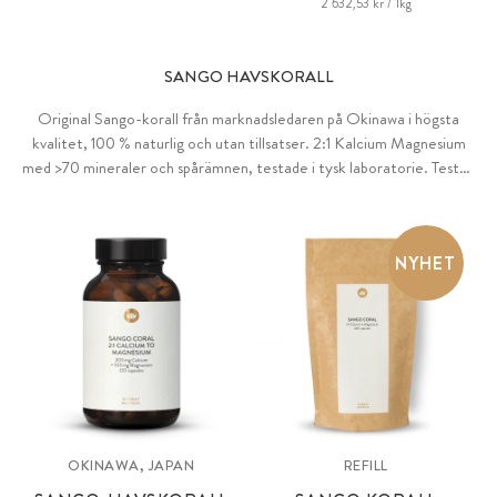
2 632,53 kr / 1kg
SANGO HAVSKORALL
Original Sango-korall från marknadsledaren på Okinawa i högsta
kvalitet, 100 % naturlig och utan tillsatser. 2:1 Kalcium Magnesium
med >70 mineraler och spårämnen, testade i tysk laboratorie. Testad
på laboratorium för radioaktivitet.
NYHET
OKINAWA, JAPAN
REFILL