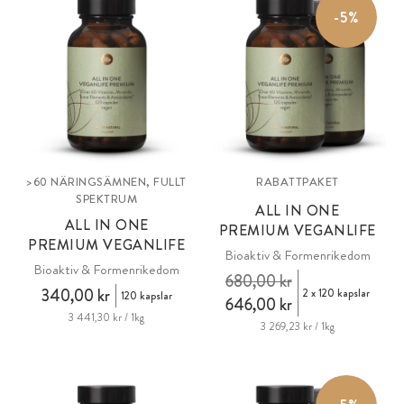
-5%
>60 NÄRINGSÄMNEN, FULLT
RABATTPAKET
SPEKTRUM
ALL IN ONE
ALL IN ONE
PREMIUM VEGANLIFE
PREMIUM VEGANLIFE
Bioaktiv & Formenrikedom
Bioaktiv & Formenrikedom
680,00 kr
340,00 kr
2 x 120 kapslar
120 kapslar
646,00 kr
3 441,30 kr / 1kg
3 269,23 kr / 1kg