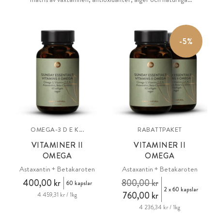
superfoodpulver.
-5%
OMEGA-3 D E K...
RABATTPAKET
VITAMINER II
VITAMINER II
OMEGA
OMEGA
Astaxantin + Betakaroten
Astaxantin + Betakaroten
400,00 kr
800,00 kr
60 kapslar
2 x 60 kapslar
760,00 kr
4 459,31 kr / 1kg
4 236,34 kr / 1kg