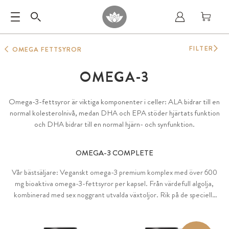
FILTER
OMEGA FETTSYROR
OMEGA-3
Omega-3-fettsyror är viktiga komponenter i celler: ALA bidrar till en
normal kolesterolnivå, medan DHA och EPA stöder hjärtats funktion
och DHA bidrar till en normal hjärn- och synfunktion.
OMEGA-3 COMPLETE
Vår bästsäljare: Veganskt omega-3 premium komplex med över 600
mg bioaktiva omega-3-fettsyror per kapsel. Från värdefull algolja,
kombinerad med sex noggrant utvalda växtoljor. Rik på de speciella
fettsyrorna DHA, EPA, ALA och GLA i optimal proportion.