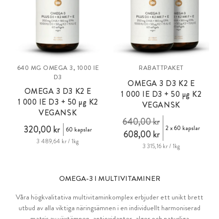
640 MG OMEGA 3, 1000 IE
RABATTPAKET
D3
OMEGA 3 D3 K2 E
OMEGA 3 D3 K2 E
1 000 IE D3 + 50
µg
K2
1 000 IE D3 + 50
µg
K2
VEGANSK
VEGANSK
640,00 kr
320,00 kr
2 x 60 kapslar
60 kapslar
608,00 kr
3 489,64 kr / 1kg
3 315,16 kr / 1kg
OMEGA-3 I MULTIVITAMINER
Våra högkvalitativa multivitaminkomplex erbjuder ett unikt brett
utbud av alla viktiga näringsämnen i en individuellt harmoniserad
matris av växtämnen, antioxidanter, alger och naturliga