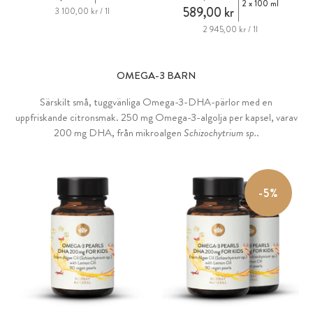
2 x 100 ml
589,00 kr
3 100,00 kr / 1l
2 945,00 kr / 1l
OMEGA-3 BARN
Särskilt små, tuggvänliga Omega-3-DHA-pärlor med en
uppfriskande citronsmak. 250 mg Omega-3-algolja per kapsel, varav
200 mg DHA, från mikroalgen
Schizochytrium sp.
.
-5%