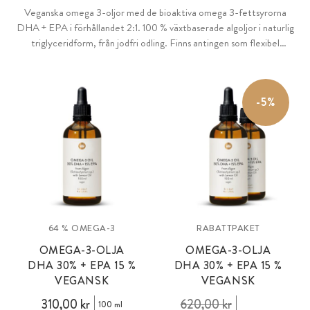
Veganska omega 3-oljor med de bioaktiva omega 3-fettsyrorna
DHA + EPA i förhållandet 2:1. 100 % växtbaserade algoljor i naturlig
triglyceridform, från jodfri odling. Finns antingen som flexibel
dosering i glasflaska, eller som praktiska softgels med hela 580 mg
omega-3-fettsyror eller i en halvdosversion med extra små mini-
softgels.
-5%
64 % OMEGA-3
RABATTPAKET
OMEGA-3-OLJA
OMEGA-3-OLJA
DHA 30% + EPA 15 %
DHA 30% + EPA 15 %
VEGANSK
VEGANSK
310,00 kr
620,00 kr
100 ml