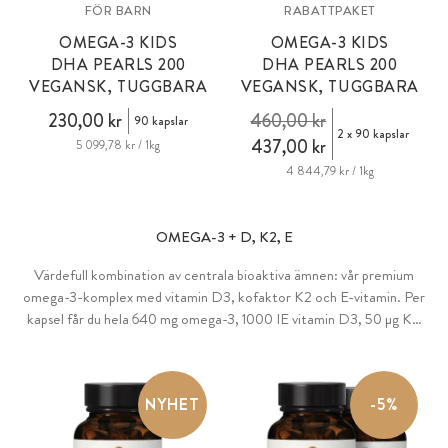
FÖR BARN
RABATTPAKET
OMEGA-3 KIDS
OMEGA-3 KIDS
DHA PEARLS 200
DHA PEARLS 200
VEGANSK, TUGGBARA
VEGANSK, TUGGBARA
230,00 kr
460,00 kr
90 kapslar
2 x 90 kapslar
437,00 kr
5 099,78 kr / 1kg
4 844,79 kr / 1kg
OMEGA-3 + D, K2, E
Värdefull kombination av centrala bioaktiva ämnen: vår premium
omega-3-komplex med vitamin D3, kofaktor K2 och E-vitamin. Per
kapsel får du hela 640 mg omega-3, 1000 IE vitamin D3, 50 µg K2
®
MK-7 all-trans (K2Vital
) och 15 IE E-vitamin. 100 % vegansk, i våra
specialtillverkade tapioka-mjukgelkapslar fria från karragenan och
PEG.
NYHET
-5%