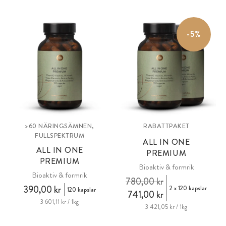
-5%
>60 NÄRINGSÄMNEN,
RABATTPAKET
FULLSPEKTRUM
ALL IN ONE
ALL IN ONE
PREMIUM
PREMIUM
Bioaktiv & formrik
Bioaktiv & formrik
780,00 kr
390,00 kr
2 x 120 kapslar
120 kapslar
741,00 kr
3 601,11 kr / 1kg
3 421,05 kr / 1kg