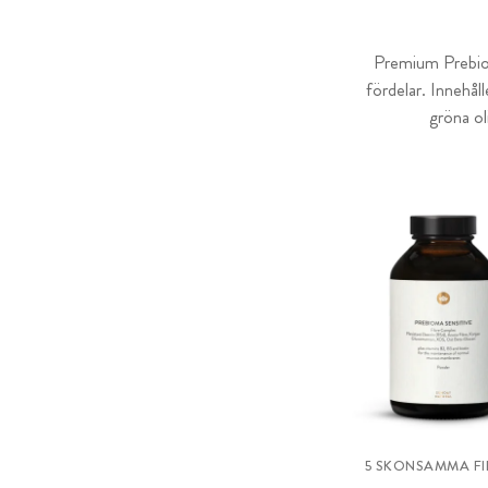
Premium Prebiom
fördelar. Innehål
gröna ol
5 SKONSAMMA FI