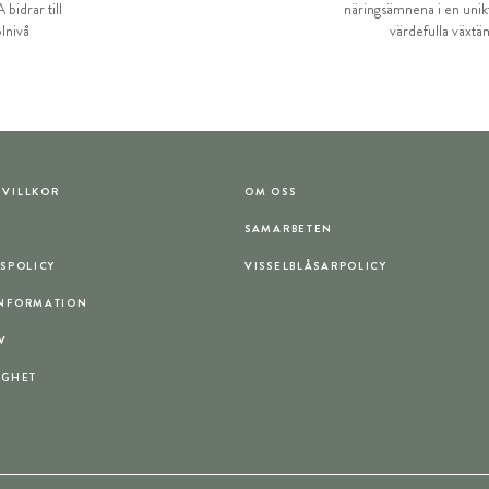
bidrar till
näringsämnena i en unikt
lnivå
värdefulla växt
VILLKOR
OM OSS
T
SAMARBETEN
TSPOLICY
VISSELBLÅSARPOLICY
INFORMATION
V
IGHET