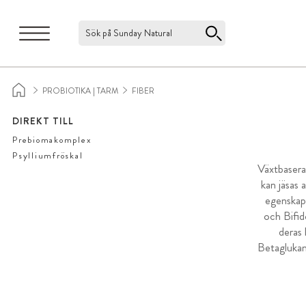
Sök på Sunday Natural
PROBIOTIKA | TARM
FIBER
DIREKT TILL
Prebiomakomplex
Psylliumfröskal
Växtbasera
kan jäsas 
egenskape
och Bifid
deras 
Betaglukane