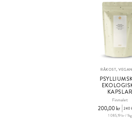
RÅKOST, VEGAN
PSYLLIUMS
EKOLOGIS
KAPSLA
Finmalet
200,00 kr
240 k
1 085,19 kr / 1kg