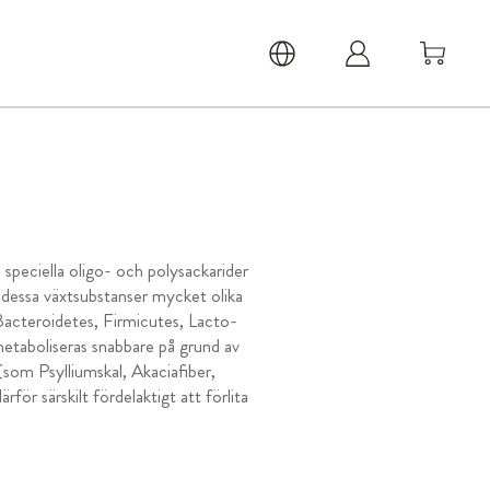
 speciella oligo- och polysackarider
r dessa växtsubstanser mycket olika
Bacteroidetes, Firmicutes, Lacto-
etaboliseras snabbare på grund av
(som Psylliumskal, Akaciafiber,
ör särskilt fördelaktigt att förlita