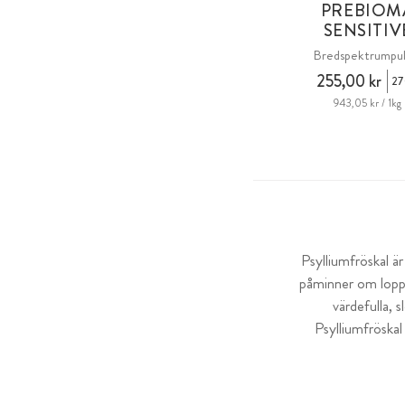
PREBIOM
SENSITIV
Bredspektrumpul
255,00 kr
27
943,05 kr / 1kg
Psylliumfröskal ä
påminner om loppor
värdefulla, 
Psylliumfröskal 