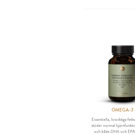
OMEGA-3
Essentiella, livsviktiga fe
stöder normal hjärnfunkti
och både DHA och EPA bi