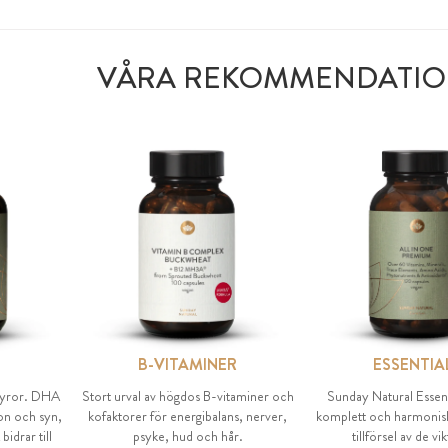
VÅRA REKOMMENDATI
B-VITAMINER
ESSENTIA
ttsyror. DHA
Stort urval av högdos B-vitaminer och
Sunday Natural Essent
on och syn,
kofaktorer för energibalans, nerver,
komplett och harmonisk
drar till
psyke, hud och hår.
tillförsel av de vi