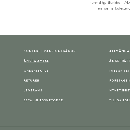
normal hjärtfunktion. ALA 
en normal kolestero
KONTAKT | VANLIGA FRÅGOR
ALLMÄNNA 
ÅNGRA AVTAL
ÅNGERRÄT
ORDERSTATUS
INTEGRITE
RETURER
FÖRETAGS
LEVERANS
NYHETSBRE
BETALNINGSMETODER
TILLGÄNGL