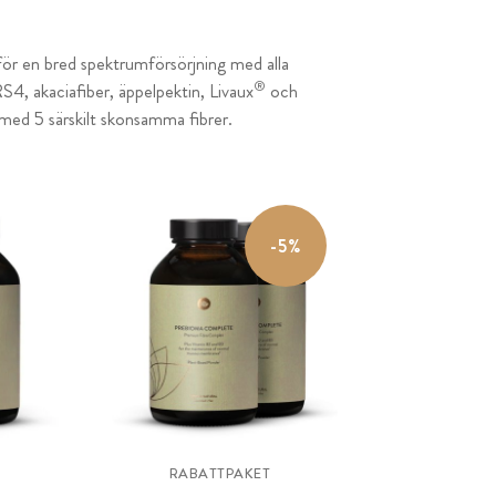
för en bred spektrumförsörjning med alla
®
S4, akaciafiber, äppelpektin, Livaux
och
 med 5 särskilt skonsamma fibrer.
-5%
RABATTPAKET