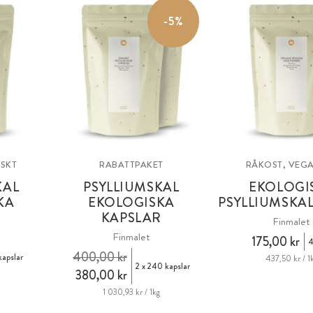
-5%
SKT
RABATTPAKET
RÅKOST, VEG
KAL
PSYLLIUMSKAL
EKOLOGI
KA
EKOLOGISKA
PSYLLIUMSKA
R
KAPSLAR
Finmalet
Finmalet
175,00 kr
4
400,00 kr
apslar
437,50 kr / 1
2 x 240 kapslar
380,00 kr
1 030,93 kr / 1kg