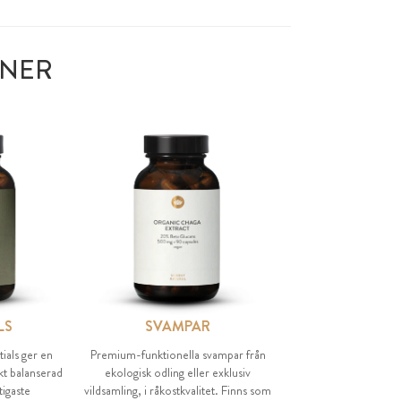
ONER
LS
SVAMPAR
ials ger en
Premium-funktionella svampar från
t balanserad
ekologisk odling eller exklusiv
ktigaste
vildsamling, i råkostkvalitet. Finns som