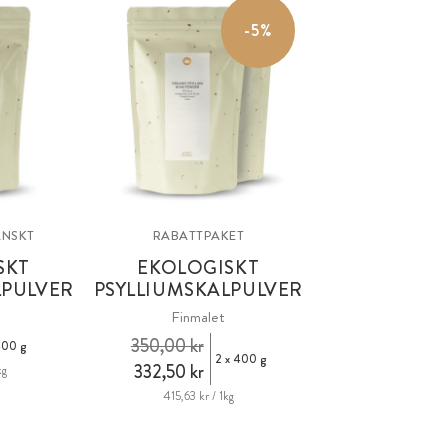
-5%
ANSKT
RABATTPAKET
SKT
EKOLOGISKT
LPULVER
PSYLLIUMSKALPULVER
Finmalet
350,00 kr
00 g
2 x 400 g
332,50 kr
kg
415,63 kr / 1kg