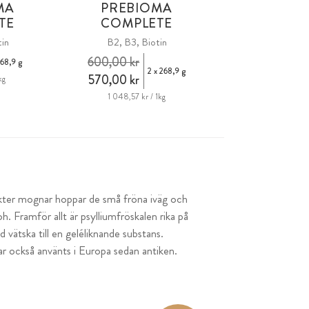
MA
PREBIOMA
TE
COMPLETE
tin
B2, B3, Biotin
600,00 kr
68,9 g
2 x 268,9 g
570,00 kr
kg
1 048,57 kr / 1kg
rukter mognar hoppar de små fröna iväg och
h. Framför allt är psylliumfröskalen rika på
 vätska till en geléliknande substans.
 har också använts i Europa sedan antiken.