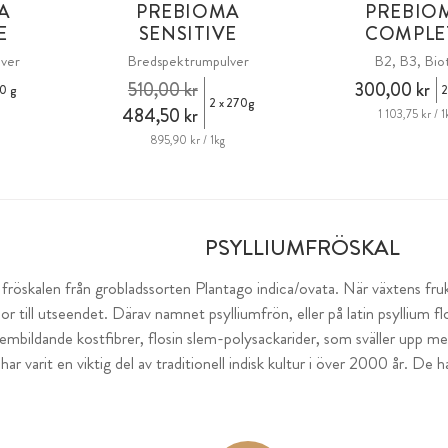
A
PREBIOMA
PREBIO
E
SENSITIVE
COMPLE
ver
Bredspektrumpulver
B2, B3, Bio
510,00 kr
300,00 kr
0 g
2
2 x 270g
484,50 kr
1 103,75 kr / 1
895,90 kr / 1kg
PSYLLIUMFRÖSKAL
r fröskalen från grobladssorten Plantago indica/ovata. När växtens f
 till utseendet. Därav namnet psylliumfrön, eller på latin psyllium flo
slembildande kostfibrer, flosin slem-polysackarider, som sväller upp med
har varit en viktig del av traditionell indisk kultur i över 2000 år. De