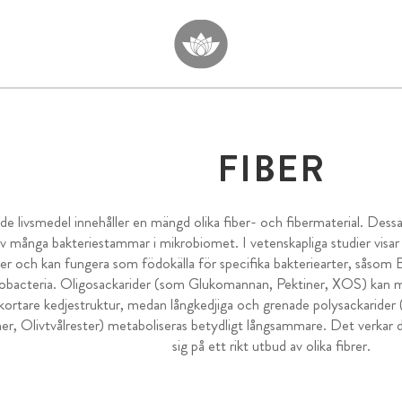
FIBER
de livsmedel innehåller en mängd olika fiber- och fibermaterial. Dessa
av många bakteriestammar i mikrobiomet. I vetenskapliga studier visa
r och kan fungera som födokälla för specifika bakteriearter, såsom 
obacteria. Oligosackarider (som Glukomannan, Pektiner, XOS) kan m
kortare kedjestruktur, medan långkedjiga och grenade polysackarider 
r, Olivtvålrester) metaboliseras betydligt långsammare. Det verkar därf
sig på ett rikt utbud av olika fibrer.