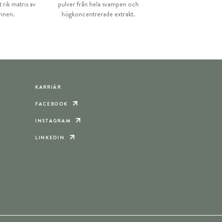
 rik matris av
pulver från hela svampen och
ämnen.
högkoncentrerade extrakt.
KARRIÄR
FACEBOOK
INSTAGRAM
LINKEDIN