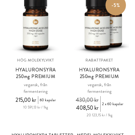
-5%
HÖG MOLEKYLVIKT
RABATTPAKET
HYALURONSYRA
HYALURONSYRA
250
mg
PREMIUM
250
mg
PREMIUM
vegansk, från
vegansk, från
fermentering
fermentering
215,00 kr
430,00 kr
60 kapslar
2 x 60 kapslar
408,50 kr
10 591,13 kr / 1kg
20 123,15 kr / 1kg
HYALURONSYRA TABLETTER - MEDEL MOLEKYLVIKT