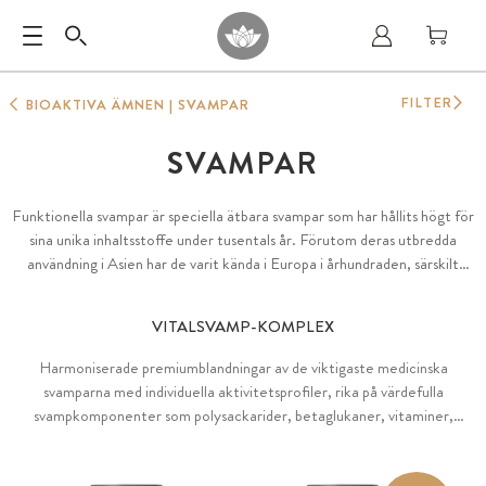
FILTER
BIOAKTIVA ÄMNEN | SVAMPAR
SVAMPAR
Funktionella svampar är speciella ätbara svampar som har hållits högt för
sina unika inhaltsstoffe under tusentals år. Förutom deras utbredda
användning i Asien har de varit kända i Europa i århundraden, särskilt
genom Hildegard von Bingens beskrivningar och det berömda fyndet av
ismumien Ötzi i Sydtyrolen (3200 f.Kr.), där funktionella svampar
VITALSVAMP-KOMPLEX
upptäcktes.
Harmoniserade premiumblandningar av de viktigaste medicinska
svamparna med individuella aktivitetsprofiler, rika på värdefulla
svampkomponenter som polysackarider, betaglukaner, vitaminer,
mineraler, spårämnen och aminosyror. Idealisk synergi av
koncentrerade premium svampextrakt i ekologisk kvalitet från det