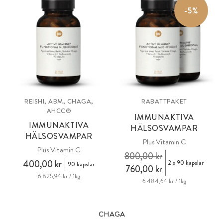
mest kända odlingsområdet Gutian i Fujian County med en lång
-5%
tradition av medicinska svampar. 100% veganskt och utan tillsatser.
REISHI, ABM, CHAGA,
RABATTPAKET
AHCC®
IMMUNAKTIVA
IMMUNAKTIVA
HÄLSOSVAMPAR
HÄLSOSVAMPAR
Plus Vitamin C
Plus Vitamin C
800,00 kr
400,00 kr
2 x 90 kapslar
90 kapslar
760,00 kr
6 825,94 kr / 1kg
6 484,64 kr / 1kg
CHAGA