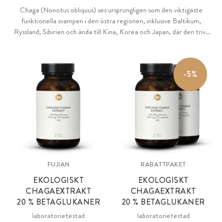
Chaga (Nonotus obliquus) ses ursprungligen som den viktigaste
funktionella svampen i den östra regionen, inklusive Baltikum,
Ryssland, Sibirien och ända till Kina, Korea och Japan, där den trivs
bäst i på hög höjd i de djupa björkskogarna. Växlande bitande kalla
vintrar och varma somrar ger en särskilt hög mängd av livsnödvändiga
näringsämnen. Användningen som brygd i det nuvarande Ryssland är
-5%
väl dokumenterad och högt värderad i århundraden.
FUJIAN
RABATTPAKET
EKOLOGISKT
EKOLOGISKT
CHAGAEXTRAKT
CHAGAEXTRAKT
20 % BETAGLUKANER
20 % BETAGLUKANER
laboratorietestad
laboratorietestad