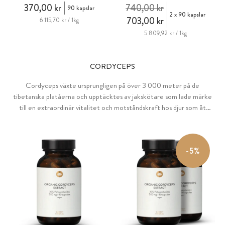
370,00 kr
740,00 kr
90 kapslar
2 x 90 kapslar
703,00 kr
6 115,70 kr / 1kg
5 809,92 kr / 1kg
CORDYCEPS
Cordyceps växte ursprungligen på över 3 000 meter på de
tibetanska platåerna och upptäcktes av jakskötare som lade märke
till en extraordinär vitalitet och motståndskraft hos djur som åt
Cordyceps-svampar när de betade. Cordyceps har använts i kinesisk
tradition i nästan 1 500 år.
-5%