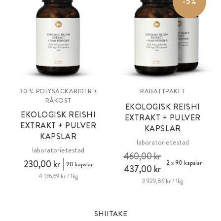
-5%
30 % POLYSACKARIDER +
RABATTPAKET
RÅKOST
EKOLOGISK REISHI
EKOLOGISK REISHI
EXTRAKT + PULVER
EXTRAKT + PULVER
KAPSLAR
KAPSLAR
laboratorietestad
laboratorietestad
460,00 kr
230,00 kr
2 x 90 kapslar
90 kapslar
437,00 kr
4 136,69 kr / 1kg
3 929,86 kr / 1kg
SHIITAKE