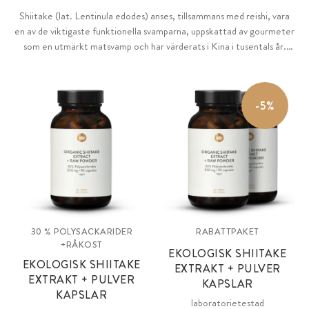
Shiitake (lat. Lentinula edodes) anses, tillsammans med reishi, vara
en av de viktigaste funktionella svamparna, uppskattad av gourmeter
som en utmärkt matsvamp och har värderats i Kina i tusentals år.
Finns som ett rent extrakt med högkoncentrerade polysackarider
samt som ett naturligt, finmalet pulver av hela svampen i
råkostkvalitet för att bevara de värdefulla svampenzymerna. Finns
-5%
också som en blandning av extrakt och pulver, vilket förenar
fördelarna med båda produkterna.
30 % POLYSACKARIDER
RABATTPAKET
+RÅKOST
EKOLOGISK SHIITAKE
EKOLOGISK SHIITAKE
EXTRAKT + PULVER
EXTRAKT + PULVER
KAPSLAR
KAPSLAR
laboratorietestad