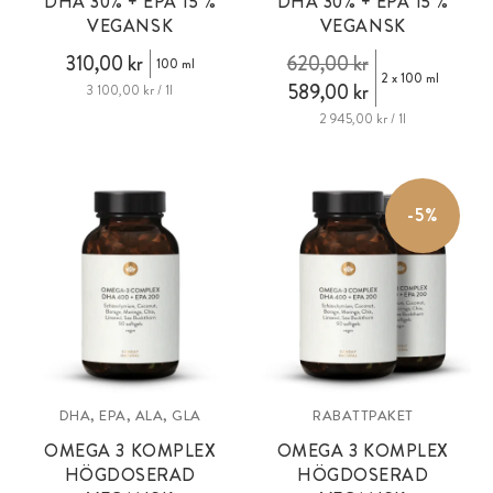
DHA 30% + EPA 15 %
DHA 30% + EPA 15 %
VEGANSK
VEGANSK
310,00 kr
620,00 kr
100 ml
2 x 100 ml
589,00 kr
3 100,00 kr / 1l
2 945,00 kr / 1l
-5%
DHA, EPA, ALA, GLA
RABATTPAKET
OMEGA 3 KOMPLEX
OMEGA 3 KOMPLEX
HÖGDOSERAD
HÖGDOSERAD