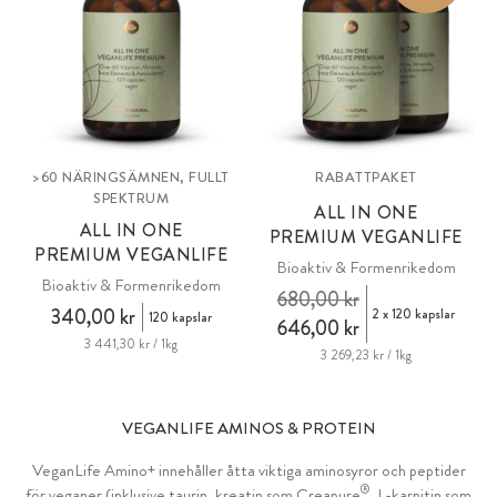
>60 NÄRINGSÄMNEN, FULLT
RABATTPAKET
SPEKTRUM
ALL IN ONE
ALL IN ONE
PREMIUM VEGANLIFE
PREMIUM VEGANLIFE
Bioaktiv & Formenrikedom
Bioaktiv & Formenrikedom
680,00 kr
340,00 kr
2 x 120 kapslar
120 kapslar
646,00 kr
3 441,30 kr / 1kg
3 269,23 kr / 1kg
VEGANLIFE AMINOS & PROTEIN
VeganLife Amino+ innehåller åtta viktiga aminosyror och peptider
®
för veganer (inklusive taurin, kreatin som Creapure
, L-karnitin som