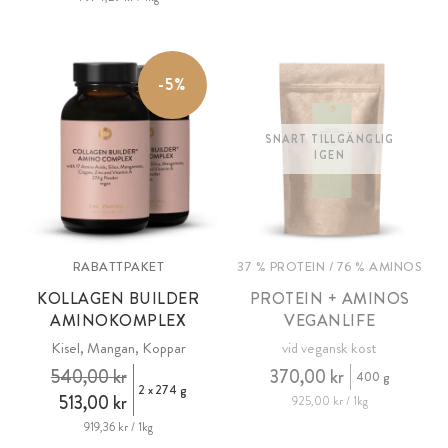
-5%
SNART TILLGÄNGLIG
IGEN
RABATTPAKET
37 % PROTEIN / 76 % AMINOS
KOLLAGEN BUILDER
PROTEIN + AMINOS
AMINOKOMPLEX
VEGANLIFE
Kisel, Mangan, Koppar
vid vegansk kost
540,00 kr
370,00 kr
400 g
2 x 274 g
513,00 kr
925,00 kr / 1kg
919,36 kr / 1kg