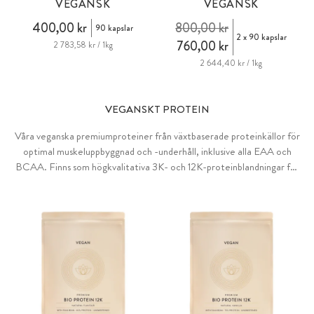
VEGANSK
VEGANSK
400,00 kr
800,00 kr
90 kapslar
2 x 90 kapslar
760,00 kr
2 783,58 kr / 1kg
2 644,40 kr / 1kg
VEGANSKT PROTEIN
Våra veganska premiumproteiner från växtbaserade proteinkällor för
optimal muskeluppbyggnad och -underhåll, inklusive alla EAA och
BCAA. Finns som högkvalitativa 3K- och 12K-proteinblandningar för
krämiga proteinshakes, eller som fruktiga Clear-proteinpulver för
uppfriskande klara drycker. Perfekt stöd före, under eller efter
träning, under dietperioder och för en vegansk livsstil.