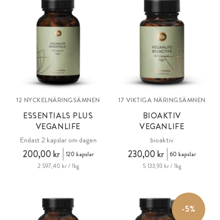
omfattande bioaktivt näringskomplex (VeganLife Bioactive) och ett
fullspektrum premium allround-tillskott, All in One, med hela
utbudet av beprövade växtämnen och koenzymer i en matris av
superfoods, bär och grönsaker.
12 NYCKELNÄRINGSÄMNEN
17 VIKTIGA NÄRINGSÄMNEN
ESSENTIALS PLUS
BIOAKTIV
VEGANLIFE
VEGANLIFE
Endast 2 kapslar om dagen
bioaktiv
200,00 kr
230,00 kr
120 kapslar
60 kapslar
2 597,40 kr / 1kg
5 133,93 kr / 1kg
-5%