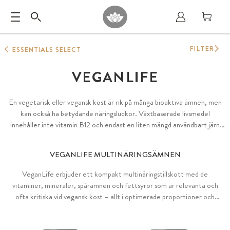
FILTER
ESSENTIALS SELECT
VEGANLIFE
En vegetarisk eller vegansk kost är rik på många bioaktiva ämnen, men
kan också ha betydande näringsluckor. Växtbaserade livsmedel
innehåller inte vitamin B12 och endast en liten mängd användbart järn
och zink. Många aminosyror och aktiva omega-3-fettsyror finns också
endast i mycket låga koncentrationer. Att komplettera med dessa
VEGANLIFE MULTINÄRINGSÄMNEN
näringsämnen rekommenderas idag av många dietister och
veganförbund.
VeganLife erbjuder ett kompakt multinäringstillskott med de
vitaminer, mineraler, spårämnen och fettsyror som är relevanta och
ofta kritiska vid vegansk kost – allt i optimerade proportioner och
många olika former. Som ett bastillskott för nybörjare (Essentials
VeganLife), ett utökat bastillskott (VeganLife Essentials Plus), ett