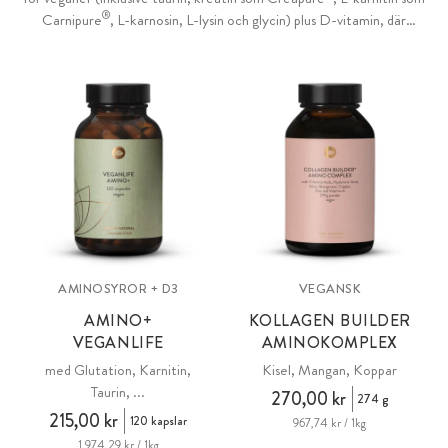
®
Carnipure
, L-karnosin, L-lysin och glycin) plus D-vitamin, där
doseringen kan justeras efter behov. Det veganska proteinpulvret
VeganLife Protein + Aminos (37 % proteinhalt, 76 % aminosyror)
tillhandahåller de åtta essentiella aminosyrorna, speciellt och MAP-
orienterat från 7 växtfrön, och kompletteras med 6 viktiga
aminosyror och peptider.
AMINOSYROR + D3
VEGANSK
AMINO+
KOLLAGEN BUILDER
VEGANLIFE
AMINOKOMPLEX
med Glutation, Karnitin,
Kisel, Mangan, Koppar
Taurin, ...
270,00 kr
274 g
215,00 kr
120 kapslar
967,74 kr / 1kg
1 974,29 kr / 1kg