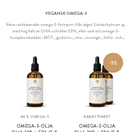
VEGANSK OMEGA-3
Rena växtbaserade omega-3-fettsyror från algen Schizochytrium sp.
med hög halt av DHA och/eller EPA, eller som ett omega-3-
komplex inbäddat i MCT-, gurkörts-, chia-, moringa-, linfrö- och
havtornsmassaolja, rik på andra viktiga fettsyror som ALA, GLA och
oljesyra. Samt ett premium omega-3-komplex tillverkat av
jungfruolivolja med hög polyfenolhalt på 7 %, alkolja med 40 %
-5%
DHA-halt och ALA-rik linolja.
64 % OMEGA-3
RABATTPAKET
OMEGA-3-OLJA
OMEGA-3-OLJA