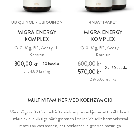
UBIQUINOL + UBIQUINON
RABATTPAKET
MIGRA ENERGY
MIGRA ENERGY
KOMPLEX
KOMPLEX
Q10, Mg, B2, Acetyl-L-
Q10, Mg, B2, Acetyl-L-
Karnitin
Karnitin
300,00 kr
600,00 kr
120 kapslar
2 x 120 kapslar
570,00 kr
3 134,80 kr / 1kg
2 978,06 kr / 1kg
MULTIVITAMINER MED KOENZYM Q10
Våra högkvalitativa multivitaminkomplex erbjuder ett unikt brett
utbud av alla viktiga näringsämnen i en individuellt harmoniserad
matris av växtämnen, antioxidanter, alger och naturliga
superfoodpulver.