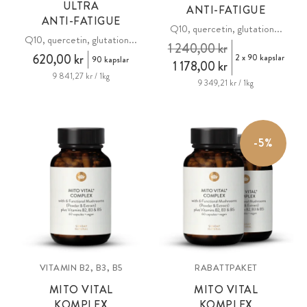
ULTRA
ANTI-FATIGUE
ANTI-FATIGUE
Q10, quercetin, glutation...
Q10, quercetin, glutation...
1 240,00 kr
620,00 kr
2 x 90 kapslar
90 kapslar
1 178,00 kr
9 841,27 kr / 1kg
9 349,21 kr / 1kg
-5%
VITAMIN B2, B3, B5
RABATTPAKET
MITO VITAL
MITO VITAL
KOMPLEX
KOMPLEX