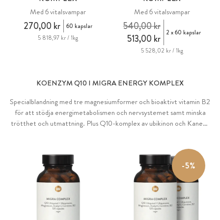
Med 6 vitalsvampar
Med 6 vitalsvampar
270,00 kr
540,00 kr
60 kapslar
2 x 60 kapslar
513,00 kr
5 818,97 kr / 1kg
5 528,02 kr / 1kg
KOENZYM Q10 I MIGRA ENERGY KOMPLEX
Specialblandning med tre magnesiumformer och bioaktivt vitamin B2
för att stödja energimetabolismen och nervsystemet samt minska
trötthet och utmattning. Plus Q10-komplex av ubikinon och Kaneka
®
Ubiquinol
samt acetyl-L-karnitin.
-5%