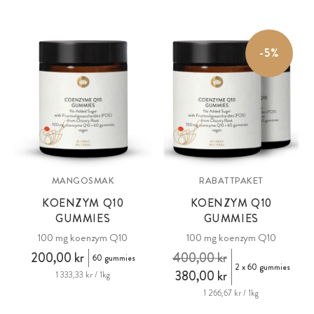
färgämnen eller smakämnen.
-5%
MANGOSMAK
RABATTPAKET
KOENZYM Q10
KOENZYM Q10
GUMMIES
GUMMIES
100 mg koenzym Q10
100 mg koenzym Q10
200,00 kr
400,00 kr
60 gummies
2 x 60 gummies
380,00 kr
1 333,33 kr / 1kg
1 266,67 kr / 1kg