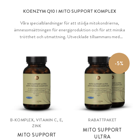
KOENZYM Q10 I MITO SUPPORT KOMPLEX
Våra specialblandningar för att stödja mitokondrierna,
ämnesomsättningen för energiproduktion och för att minska
trötthet och utmattning. Utvecklade tillsammans med
näringsexperten Dr. Alina Lessenich. Innehåller många viktiga
näringsämnen som vitaminerna B1, B2, B3 och B12, magnesium samt
Q10, PQQ, L-karnitin, NADH och funktionella sockerarter.
-5%
B-KOMPLEX, VITAMIN C, E,
RABATTPAKET
ZINK
MITO SUPPORT
MITO SUPPORT
ULTRA