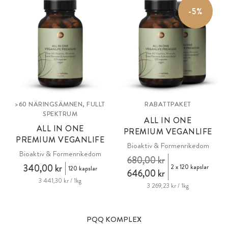
-5%
>60 NÄRINGSÄMNEN, FULLT
RABATTPAKET
SPEKTRUM
ALL IN ONE
ALL IN ONE
PREMIUM VEGANLIFE
PREMIUM VEGANLIFE
Bioaktiv & Formenrikedom
Bioaktiv & Formenrikedom
680,00 kr
340,00 kr
2 x 120 kapslar
120 kapslar
646,00 kr
3 441,30 kr / 1kg
3 269,23 kr / 1kg
PQQ KOMPLEX