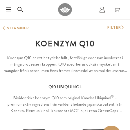
FILTER
VITAMINER
KOENZYM Q10
Koenzym Q10 är ett betydelsefullt, fettlösligt coenzym involverat i
många processer i kroppen. Q10 absorberas också i mycket små
mängder från kosten, men finns främst i livsmedel av animaliskt ursprung
– särskilt i vävnader och organ med hög energibehov, såsom hjärta,
lever, njurar och muskler.
Q10 UBIQUINOL
®
Bioidentiskt koenzym Q10 som original Kaneka Ubiquinol
–
premiumaktiv ingrediens från världens ledande japanska patent från
Kaneka. Rent ubikinol i kokosnöts MCT-olja i rena GreenCaps-
kapslar eller som tapioka-softgel kapslar – 100% utan tillsatser som
gelatin, karragenan och PEG.