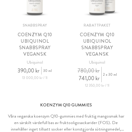
SNABBSPRAY
RABATTPAKET
COENZYM Q10
COENZYM Q10
UBIQUINOL
UBIQUINOL
SNABBSPRAY
SNABBSPRAY
VEGANSK
VEGANSK
Ubiquinol
Ubiquinol
390,00 kr
780,00 kr
30 ml
2 x 30 ml
741,00 kr
13 000,00 kr / 1l
12 350,00 kr / 1l
KOENZYM Q10 GUMMIES
Våra veganska koenzym Q10-gummies med fruktig mangosmak har
en särskilt värdefull bas av fruktooligosackarider (FOS). De
innehåller inget tillsatt socker eller konstgjorda sötningsmedel,