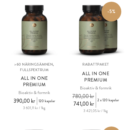
-5%
>60 NÄRINGSÄMNEN,
RABATTPAKET
FULLSPEKTRUM
ALL IN ONE
ALL IN ONE
PREMIUM
PREMIUM
Bioaktiv & formrik
Bioaktiv & formrik
780,00 kr
390,00 kr
2 x 120 kapslar
120 kapslar
741,00 kr
3 601,11 kr / 1kg
3 421,05 kr / 1kg