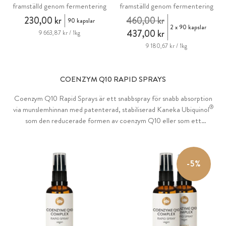
framställd genom fermentering
framställd genom fermentering
230,00 kr
460,00 kr
90 kapslar
2 x 90 kapslar
437,00 kr
9 663,87 kr / 1kg
9 180,67 kr / 1kg
COENZYM Q10 RAPID SPRAYS
Coenzym Q10 Rapid Sprays är ett snabbspray för snabb absorption
®
via munslemhinnan med patenterad, stabiliserad Kaneka Ubiquinol
som den reducerade formen av coenzym Q10 eller som ett
dubbelkomplex plus den oxiderade formen ubiquinon, som kroppen
själv kan producera. Upplöst i en nanoemulsion för förbättrad
biotillgänglighet. Berikad med apelsinskalolja för en behaglig och
-5%
uppfriskande smak.