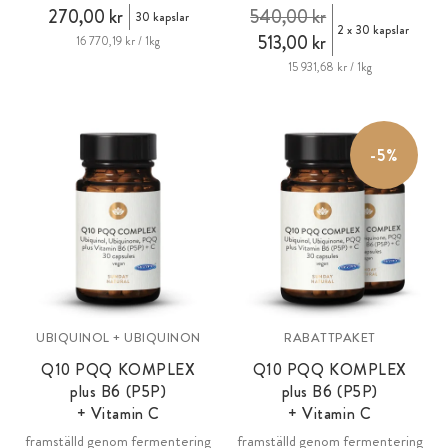
270,00 kr
540,00 kr
30 kapslar
2 x 30 kapslar
513,00 kr
16 770,19 kr / 1kg
15 931,68 kr / 1kg
-5%
UBIQUINOL + UBIQUINON
RABATTPAKET
Q10 PQQ KOMPLEX
Q10 PQQ KOMPLEX
plus B6 (P5P)
plus B6 (P5P)
+ Vitamin C
+ Vitamin C
framställd genom fermentering
framställd genom fermentering