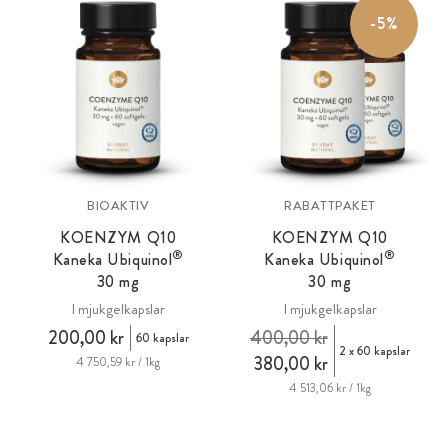
-5%
BIOAKTIV
RABATTPAKET
KOENZYM Q10
KOENZYM Q10
®
®
Kaneka Ubiquinol
Kaneka Ubiquinol
30 mg
30 mg
I mjukgelkapslar
I mjukgelkapslar
200,00 kr
400,00 kr
60 kapslar
2 x 60 kapslar
380,00 kr
4 750,59 kr / 1kg
4 513,06 kr / 1kg