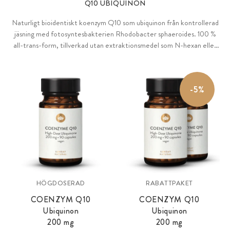
Q10 UBIQUINON
Naturligt bioidentiskt koenzym Q10 som ubiquinon från kontrollerad
jäsning med fotosyntesbakterien Rhodobacter sphaeroides. 100 %
all-trans-form, tillverkad utan extraktionsmedel som N-hexan eller
aceton. Hög dos på 200 mg Q10 per kapsel. 100 % utan tillsatser
och veganskt.
-5%
HÖGDOSERAD
RABATTPAKET
COENZYM Q10
COENZYM Q10
Ubiquinon
Ubiquinon
200 mg
200 mg