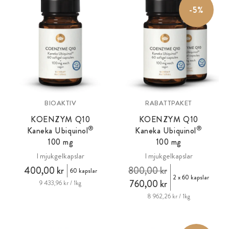
-5%
BIOAKTIV
RABATTPAKET
KOENZYM Q10
KOENZYM Q10
®
®
Kaneka Ubiquinol
Kaneka Ubiquinol
100 mg
100 mg
I mjukgelkapslar
I mjukgelkapslar
400,00 kr
800,00 kr
60 kapslar
2 x 60 kapslar
760,00 kr
9 433,96 kr / 1kg
8 962,26 kr / 1kg