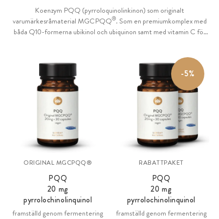
Koenzym PQQ (pyrroloquinolinkinon) som originalt
®
varumärkesråmaterial MGCPQQ
. Som en premiumkomplex med
båda Q10-formerna ubikinol och ubiquinon samt med vitamin C för
energi, nerver och blodkärl och B6 för att minska trötthet.
-5%
ORIGINAL MGCPQQ®
RABATTPAKET
PQQ
PQQ
20
mg
20
mg
pyrrolochinolinquinol
pyrrolochinolinquinol
framställd genom fermentering
framställd genom fermentering