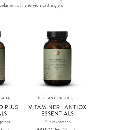
lar en roll i energiomsättningen.
 GABA
B, C, ANTIOX, Q10, ...
O PLUS
VITAMINER I ANTIOX
ALS
ESSENTIALS
ptider
Plus växtämnen