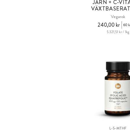
JÄRN + C-VI
VÄXTBASERAT
Vegansk
240,00 kr
60 k
5 321,51 kr / 1kg
L-5-MTHF