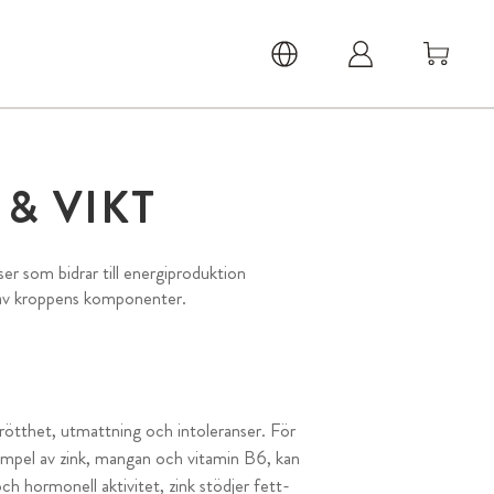
& VIKT
 som bidrar till energiproduktion
av kroppens komponenter.
trötthet, utmattning och intoleranser. För
xempel av zink, mangan och vitamin B6, kan
h hormonell aktivitet, zink stödjer fett-