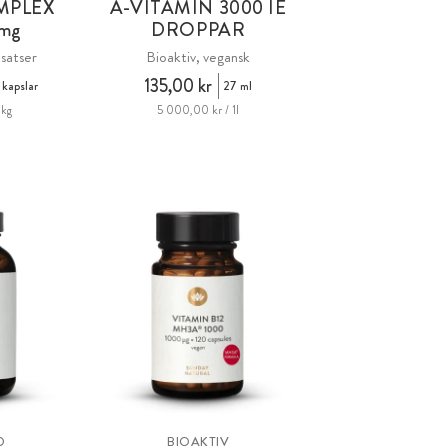
MPLEX
A-VITAMIN
3000 IE
mg
DROPPAR
lsatser
Bioaktiv, vegansk
135,00 kr
 kapslar
27 ml
1kg
5 000,00 kr / 1l
D
BIOAKTIV