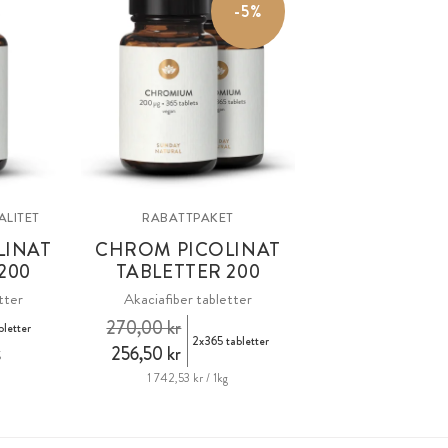
-5%
ALITET
RABATTPAKET
LINAT
CHROM PICOLINAT
200
TABLETTER 200
tter
Akaciafiber tabletter
270,00 kr
bletter
2x365 tabletter
256,50 kr
g
1 742,53 kr / 1kg