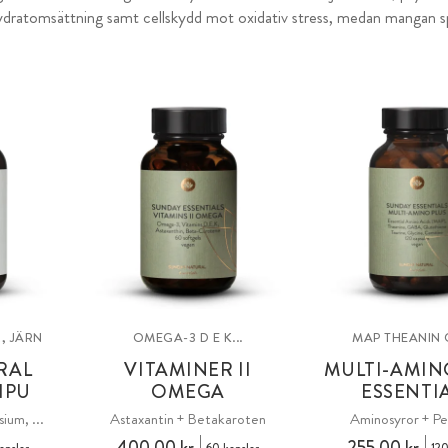
dratomsättning samt cellskydd mot oxidativ stress, medan mangan spe
, JÄRN
OMEGA-3 D E K...
MAP THEANIN
RAL
VITAMINER II
MULTI-AMIN
HPU
OMEGA
ESSENTI
ium, ...
Astaxantin + Betakaroten
Aminosyror + Pe