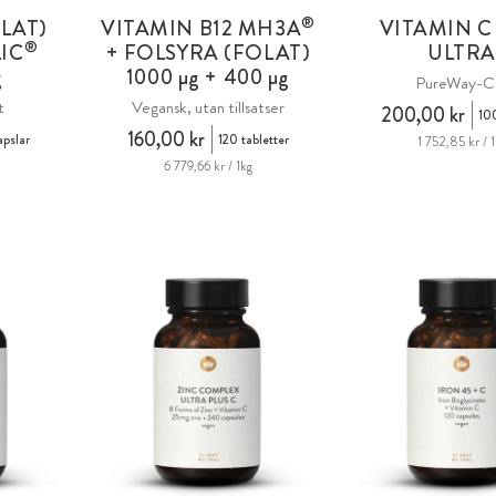
®
LAT)
VITAMIN B12 MH3A
VITAMIN C
®
IC
+ FOLSYRA (FOLAT)
ULTRA
g
1000 µg + 400 µg
PureWay-
t
Vegansk, utan tillsatser
200,00 kr
100
160,00 kr
apslar
120 tabletter
1 752,85 kr / 
6 779,66 kr / 1kg