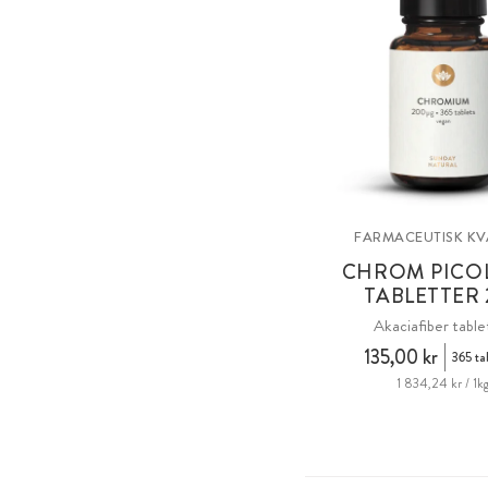
FARMACEUTISK KV
CHROM PICO
TABLETTER 
Akaciafiber table
135,00 kr
365 ta
1 834,24 kr / 1k