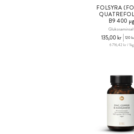
FOLSYRA (FO
QUATREFOL
B9 400 µ
Glukosaminsal
135,00 kr
120 k
6 716,42 kr / 1kg