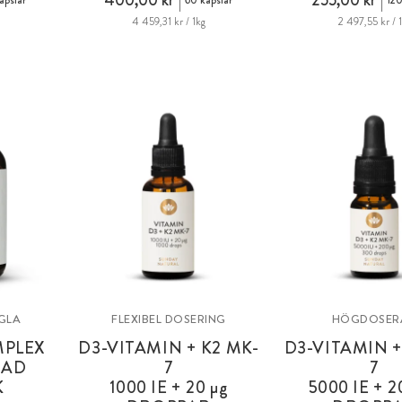
400,00 kr
255,00 kr
apslar
60 kapslar
120
4 459,31 kr / 1kg
2 497,55 kr / 
 GLA
FLEXIBEL DOSERING
HÖGDOSER
MPLEX
D3-VITAMIN + K2 MK-
D3-VITAMIN +
RAD
7
7
K
1000 IE +
20 µg
5000 IE +
2