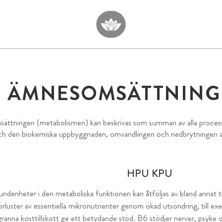
ÄMNESOMSÄTTNING 
ttningen (metabolismen) kan beskrivas som summan av alla processer
ch den biokemiska uppbyggnaden, omvandlingen och nedbrytningen 
HPU KPU
undenheter i den metaboliska funktionen kan åtföljas av bland annat 
rluster av essentiella mikronutrienter genom ökad utsöndring, till e
ranna kosttillskott ge ett betydande stöd. B6 stödjer nerver, psyke oc