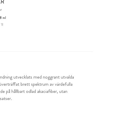
AR
r
8 ml
 1l
andning utvecklats med noggrant utvalda
verträffat brett spektrum av värdefulla
e på hållbart odlad akaciafiber, utan
satser.