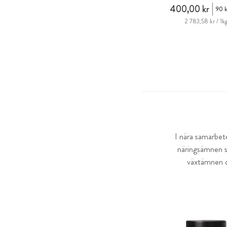
400,00 kr
90 k
2 783,58 kr / 1k
I nära samarbet
näringsämnen s
växtämnen oc