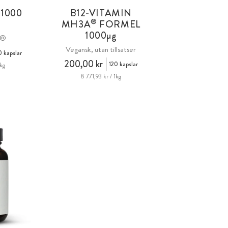
 1000
B12-VITAMIN
®
MH3A
FORMEL
1000µg
C®
Vegansk, utan tillsatser
 kapslar
200,00 kr
120 kapslar
1kg
8 771,93 kr / 1kg