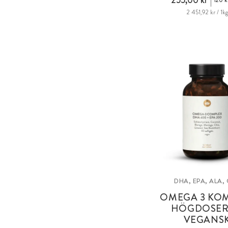
255,00 kr
120 k
2 451,92 kr / 1kg
DHA, EPA, ALA,
OMEGA 3 KO
HÖGDOSE
VEGANS