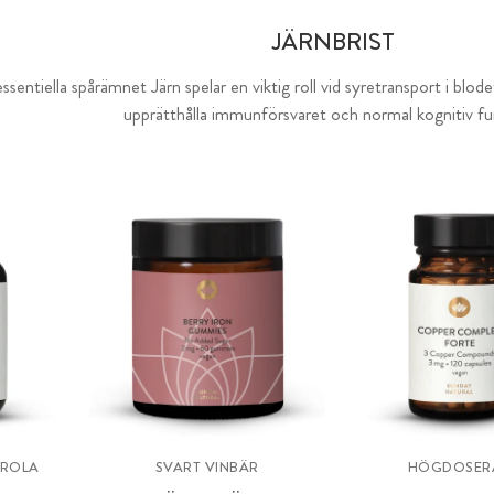
JÄRNBRIST
essentiella spårämnet Järn spelar en viktig roll vid syretransport i blod
upprätthålla immunförsvaret och normal kognitiv fu
EROLA
SVART VINBÄR
HÖGDOSER