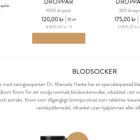
DROPPAR
DROPP
apslar
1000 droppar
300 droppa
g
120,00 kr
175,00 kr
25 ml
4 800,00 kr / 1l
21 875,00 kr /
BLODSOCKER
e med näringsexperten Dr. Manuela Hanke har en specialanpassad bl
åsom Krom för att stödja normala blodsockernivåer, inbäddad i ett oö
h extrakt. Krom som tillgängligt krompicolinat som tabletter baserad
växtskyddsmedel, tillverkat utan hjälpämnen eller till