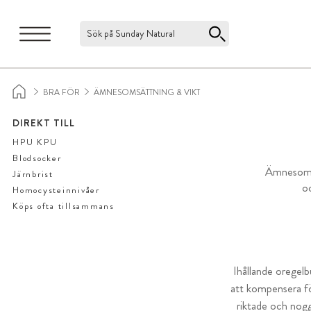
Sök på Sunday Natural
BRA FÖR
ÄMNESOMSÄTTNING & VIKT
DIREKT TILL
HPU KPU
Blodsocker
Ämnesomsä
Järnbrist
o
Homocysteinnivåer
Köps ofta tillsammans
Ihållande oregelb
att kompensera fö
riktade och nogg