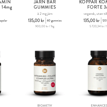
TAMIN
JÄRN BÄR
KOPPAR KO
 14
mg
GUMMIES
FORTE 3
à 2 mg järn
vegansk, utan til
135,00 kr
135,00 kr
apslar
60 gummies
120
900,00 kr / 1kg
5 720,34 kr / 
BIOAKTIV
ENHANCE