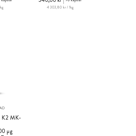
340,00 kr
 kapslar
90 kapslar
1kg
4 303,80 kr / 1kg
AD
 K2 MK-
00 µg