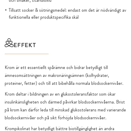
och smaker, titandioxid
Tillsatt socker & sötningsmedel: endast om det är nödvändigt av
funktionella eller produktspecifika skäl
EFFEKT
Krom är ett essentiellt spårämne och bidrar betydligt till
ämnesomsättningen av makronäringsämnen (kolhydrater,
proteiner, fetter) och till att bibehålla normala blodsockernivåer.
Krom deltar i bildningen av en glukostoleransfaktor som ökar
insulinkänsligheten och därmed påvirkar blodsockernivåerna. Brist
på krom kan därför leda till minskad glukostolerans med varierande
blodsockernivåer och på sikt förhöjda blodsockernivåer.
Krompikolinat har betydligt bättre biotillgänglighet än andra