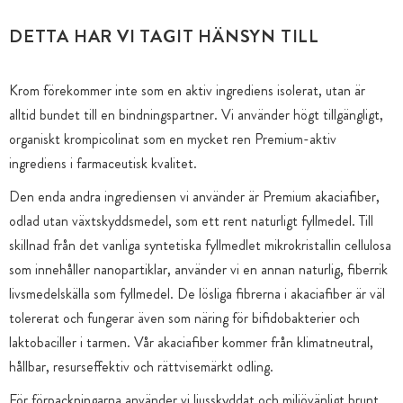
DETTA HAR VI TAGIT HÄNSYN TILL
Krom förekommer inte som en aktiv ingrediens isolerat, utan är
alltid bundet till en bindningspartner. Vi använder högt tillgängligt,
organiskt krompicolinat som en mycket ren Premium-aktiv
ingrediens i farmaceutisk kvalitet.
Den enda andra ingrediensen vi använder är Premium akaciafiber,
odlad utan växtskyddsmedel, som ett rent naturligt fyllmedel. Till
skillnad från det vanliga syntetiska fyllmedlet mikrokristallin cellulosa
som innehåller nanopartiklar, använder vi en annan naturlig, fiberrik
livsmedelskälla som fyllmedel. De lösliga fibrerna i akaciafiber är väl
tolererat och fungerar även som näring för bifidobakterier och
laktobaciller i tarmen. Vår akaciafiber kommer från klimatneutral,
hållbar, resurseffektiv och rättvisemärkt odling.
För förpackningarna använder vi ljusskyddat och miljövänligt brunt