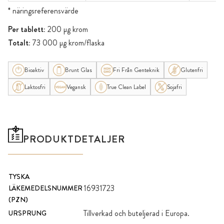
* näringsreferensvärde
Per tablett:
200 µg krom
Totalt:
73 000 µg krom/flaska
Bioaktiv
Brunt Glas
Fri Från Genteknik
Glutenfri
Laktosfri
Vegansk
True Clean Label
Sojafri
PRODUKTDETALJER
TYSKA
16931723
LÄKEMEDELSNUMMER
(PZN)
Tillverkad och buteljerad i Europa.
URSPRUNG