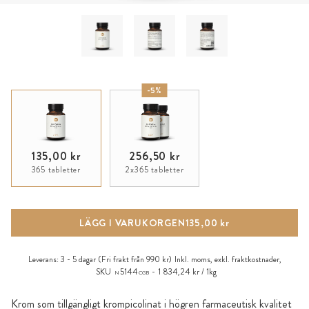
-5%
135,00 kr
256,50 kr
365 tabletter
2x365 tabletter
LÄGG I VARUKORGEN
135,00 kr
Leverans:
3 - 5 dagar
(Fri frakt från 990 kr)
Inkl. moms, exkl.
fraktkostnader
,
SKU
5144
1 834,24 kr / 1kg
N
CGB
Krom som tillgängligt krompicolinat i högren farmaceutisk kvalitet