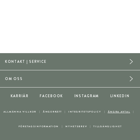
KONTAKT | SERVICE
OM OSS
KARRIÄR
FACEBOOK
INSTAGRAM
LINKEDIN
ALLMÄNNA VILLKOR
ÅNGERRÄTT
INTEGRITETSPOLICY
ÅNGRA AVTAL
FÖRETAGSINFORMATION
NYHETSBREV
TILLGÄNGLIGHET