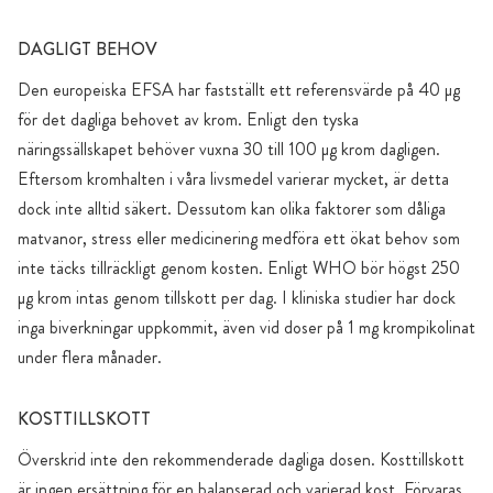
DAGLIGT BEHOV
Den europeiska EFSA har fastställt ett referensvärde på 40 µg
för det dagliga behovet av krom. Enligt den tyska
näringssällskapet behöver vuxna 30 till 100 µg krom dagligen.
Eftersom kromhalten i våra livsmedel varierar mycket, är detta
dock inte alltid säkert. Dessutom kan olika faktorer som dåliga
matvanor, stress eller medicinering medföra ett ökat behov som
inte täcks tillräckligt genom kosten. Enligt WHO bör högst 250
μg krom intas genom tillskott per dag. I kliniska studier har dock
inga biverkningar uppkommit, även vid doser på 1 mg krompikolinat
under flera månader.
KOSTTILLSKOTT
Överskrid inte den rekommenderade dagliga dosen. Kosttillskott
är ingen ersättning för en balanserad och varierad kost. Förvaras