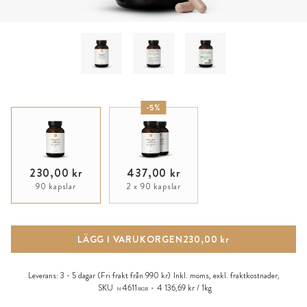
-5%
230,00 kr
437,00 kr
90 kapslar
2 x 90 kapslar
LÄGG I VARUKORGEN
230,00 kr
Leverans:
3 - 5 dagar
(Fri frakt från 990 kr)
Inkl. moms, exkl.
fraktkostnader
,
SKU
4611
4 136,69 kr / 1kg
N
BGB