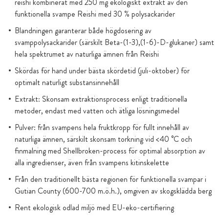
reishi kombinerat med 250 mg ekologiskt extrakt av den
funktionella svampe Reishi med 30 % polysackarider
Blandningen garanterar både högdosering av
svamppolysackarider (särskilt Beta-(1-3),(1-6)-D-glukaner) samt
hela spektrumet av naturliga ämnen från Reishi
Skördas för hand under bästa skördetid (juli-oktober) för
optimalt naturligt substansinnehåll
Extrakt: Skonsam extraktionsprocess enligt traditionella
metoder, endast med vatten och ätliga lösningsmedel
Pulver: från svampens hela fruktkropp för fullt innehåll av
naturliga ämnen, särskilt skonsam torkning vid <40 °C och
finmalning med Shellbroken-process för optimal absorption av
alla ingredienser, även från svampens kitinskelette
Från den traditionellt bästa regionen för funktionella svampar i
Gutian County (600-700 m.ö.h.), omgiven av skogsklädda berg
Rent ekologisk odlad miljö med EU-eko-certifiering