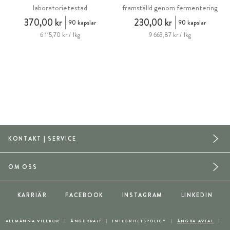
laboratorietestad
framställd genom fermentering
370,00 kr
230,00 kr
90 kapslar
90 kapslar
6 115,70 kr / 1kg
9 663,87 kr / 1kg
KONTAKT | SERVICE
OM OSS
KARRIÄR
FACEBOOK
INSTAGRAM
LINKEDIN
ALLMÄNNA VILLKOR
ÅNGERRÄTT
INTEGRITETSPOLICY
ÅNGRA AVTAL