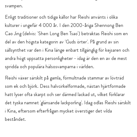
svampen.
Enligt traditioner och tidiga källor har Reishi använts i olika
kulturer i ungefär 4 000 år. I den 2000-åriga Shennong Ben
Cao Jing (delvis: 'Shen Long Ben Tsao') betraktas Reishi som en
del av den högsta kategorin av 'Guds örter'. På grund av sin
sällsynthet var den i Kina länge enbart tillgänglig för kejsaren och
andra högt uppsatta personligheter - idag är den en av de mest
spridda och populära hälsosvamparna i världen.
Reishi växer särskilt på gamla, förmultnade stammar av lövträd
som ek och björk. Dess halvcirkelformade, nästan hjärtformade
hatt lyser ofta skarpt och ser därmed lackad ut, vilket förklarar
det tyska namnet 'glänsande lackporling'. Idag odlas Reishi särskilt
i Kina, eftersom efterfrågan mycket överstiger det vilda
beståndet.