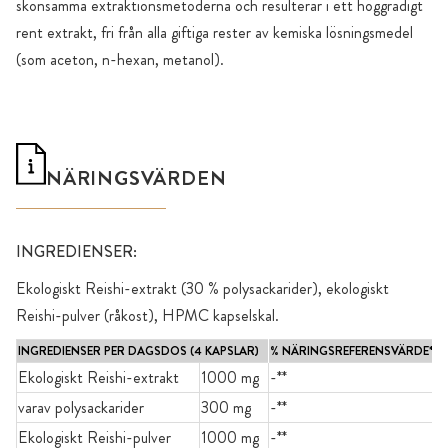
skonsamma extraktionsmetoderna och resulterar i ett höggradigt
rent extrakt, fri från alla giftiga rester av kemiska lösningsmedel
(som aceton, n-hexan, metanol).
NÄRINGSVÄRDEN
INGREDIENSER:
Ekologiskt Reishi-extrakt (30 % polysackarider), ekologiskt
Reishi-pulver (råkost), HPMC kapselskal.
INGREDIENSER PER DAGSDOS (4 KAPSLAR)
% NÄRINGSREFERENSVÄRDE*
Ekologiskt Reishi-extrakt
1000 mg
-**
varav polysackarider
300 mg
-**
Ekologiskt Reishi-pulver
1000 mg
-**