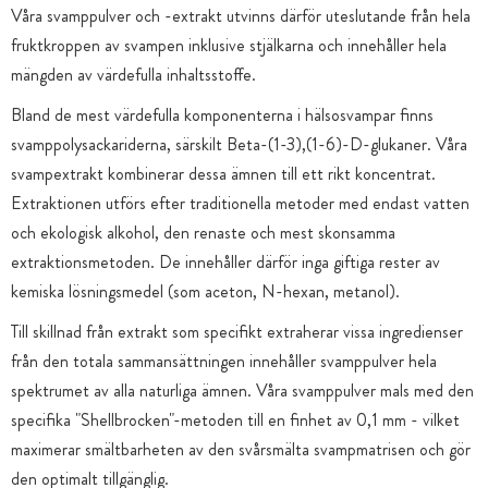
Våra svamppulver och -extrakt utvinns därför uteslutande från hela
fruktkroppen av svampen inklusive stjälkarna och innehåller hela
mängden av värdefulla inhaltsstoffe.
Bland de mest värdefulla komponenterna i hälsosvampar finns
svamppolysackariderna, särskilt Beta-(1-3),(1-6)-D-glukaner. Våra
svampextrakt kombinerar dessa ämnen till ett rikt koncentrat.
Extraktionen utförs efter traditionella metoder med endast vatten
och ekologisk alkohol, den renaste och mest skonsamma
extraktionsmetoden. De innehåller därför inga giftiga rester av
kemiska lösningsmedel (som aceton, N-hexan, metanol).
Till skillnad från extrakt som specifikt extraherar vissa ingredienser
från den totala sammansättningen innehåller svamppulver hela
spektrumet av alla naturliga ämnen. Våra svamppulver mals med den
specifika "Shellbrocken"-metoden till en finhet av 0,1 mm - vilket
maximerar smältbarheten av den svårsmälta svampmatrisen och gör
den optimalt tillgänglig.