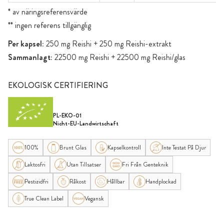
* av näringsreferensvärde
** ingen referens tillgänglig
Per kapsel:
250 mg Reishi + 250 mg Reishi-extrakt
Sammanlagt:
22500 mg Reishi + 22500 mg Reishi/glas
EKOLOGISK CERTIFIERING
PL-EKO-01
Nicht-EU-Landwirtschaft
100%
Brunt Glas
Kapselkontroll
Inte Testat På Djur
Laktosfri
Utan Tillsatser
Fri Från Genteknik
Pestizidfri
Råkost
Hållbar
Handplockad
True Clean Label
Vegansk