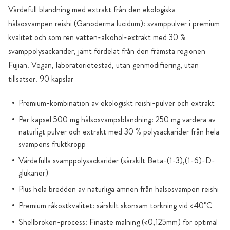
Värdefull blandning med extrakt från den ekologiska
hälsosvampen reishi (Ganoderma lucidum): svamppulver i premium
kvalitet och som ren vatten-alkohol-extrakt med 30 %
svamppolysackarider, jämt fördelat från den främsta regionen
Fujian. Vegan, laboratorietestad, utan genmodifiering, utan
tillsatser. 90 kapslar
Premium-kombination av ekologiskt reishi-pulver och extrakt
Per kapsel 500 mg hälsosvampsblandning: 250 mg vardera av
naturligt pulver och extrakt med 30 % polysackarider från hela
svampens fruktkropp
Värdefulla svamppolysackarider (särskilt Beta-(1-3),(1-6)-D-
glukaner)
Plus hela bredden av naturliga ämnen från hälsosvampen reishi
Premium råkostkvalitet: särskilt skonsam torkning vid <40°C
Shellbroken-process: Finaste malning (<0,125mm) för optimal