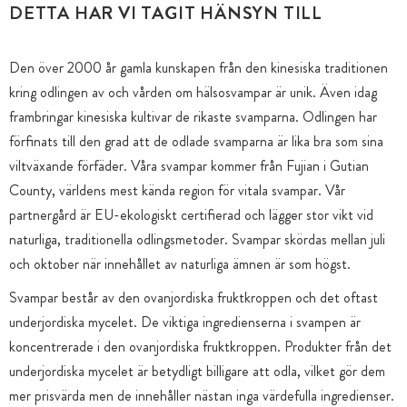
DETTA HAR VI TAGIT HÄNSYN TILL
Den över 2000 år gamla kunskapen från den kinesiska traditionen
kring odlingen av och vården om hälsosvampar är unik. Även idag
frambringar kinesiska kultivar de rikaste svamparna. Odlingen har
förfinats till den grad att de odlade svamparna är lika bra som sina
viltväxande förfäder. Våra svampar kommer från Fujian i Gutian
County, världens mest kända region för vitala svampar. Vår
partnergård är EU-ekologiskt certifierad och lägger stor vikt vid
naturliga, traditionella odlingsmetoder. Svampar skördas mellan juli
och oktober när innehållet av naturliga ämnen är som högst.
Svampar består av den ovanjordiska fruktkroppen och det oftast
underjordiska mycelet. De viktiga ingredienserna i svampen är
koncentrerade i den ovanjordiska fruktkroppen. Produkter från det
underjordiska mycelet är betydligt billigare att odla, vilket gör dem
mer prisvärda men de innehåller nästan inga värdefulla ingredienser.