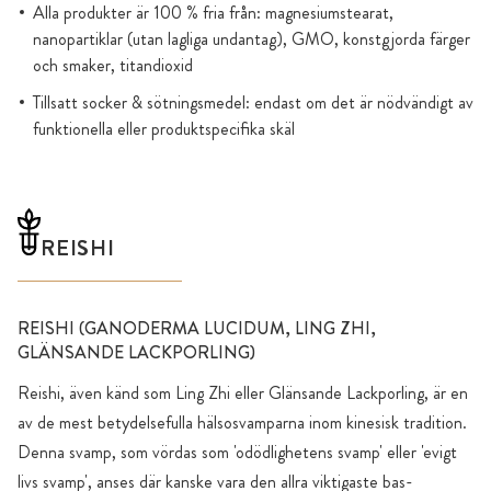
Alla produkter är 100 % fria från: magnesiumstearat,
nanopartiklar (utan lagliga undantag), GMO, konstgjorda färger
och smaker, titandioxid
Tillsatt socker & sötningsmedel: endast om det är nödvändigt av
funktionella eller produktspecifika skäl
REISHI
REISHI (GANODERMA LUCIDUM, LING ZHI,
GLÄNSANDE LACKPORLING)
Reishi, även känd som Ling Zhi eller Glänsande Lackporling, är en
av de mest betydelsefulla hälsosvamparna inom kinesisk tradition.
Denna svamp, som vördas som 'odödlighetens svamp' eller 'evigt
livs svamp', anses där kanske vara den allra viktigaste bas-