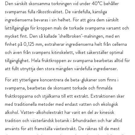
Den särskilt skonsamma torkningen vid under 40°C behåller
svamparnas fulla råkostkvalitet. De värdefulla, känsliga
ingredienserna bevaras i sin helhet. För att göra dem särskilt
lättillgängliga för kroppen mals de torkade svamparna varsamt och
mycket fint. Den så kallade "shellbroken"-malningen, med en
finhet på 0,125 mm, extraherar ingredienserna helt från cellerna
och även från svampens kitinskelett, vilket säkerställer optimal
tillgänglighet. Hela fruktkroppen av svamparna bearbetas alltid för
att fullt utnyttja den stora mängden värdefulla ingredienser.
För att ytterligare koncentrera de beta-glukaner som finns i
svamparna, bearbetas de skonsamt torkade och finmalda
fruktkropparna och stjälkarna till ett extrakt. Extraktionen sker
med traditionella metoder med endast vatten och ekologisk
alkohol. Vatten-alkoholextrakt har varit en del av kinesisk
tradition och västerländsk botanik i århundraden och har alltid
använts för att framställa växtextrakt. De räknas till de mest