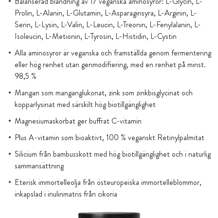
Balanserad blandning av 17 veganska aminosyror: L-Glycin, L-
Prolin, L-Alanin, L-Glutamin, L-Asparaginsyra, L-Arginin, L-
Serin, L-Lysin, L-Valin, L-Leucin, L-Treonin, L-Fenylalanin, L-
Isoleucin, L-Metionin, L-Tyrosin, L-Histidin, L-Cystin
Alla aminosyror är veganska och framställda genom fermentering
eller hög renhet utan genmodifiering, med en renhet på minst.
98,5 %
Mangan som manganglukonat, zink som zinkbisglycinat och
kopparlysinat med särskilt hög biotillgänglighet
Magnesiumaskorbat ger buffrat C-vitamin
Plus A-vitamin som bioaktivt, 100 % veganskt Retinylpalmitat
Silicium från bambusskott med hög biotillgänglighet och i naturlig
sammansättning
Eterisk immortelleolja från östeuropeiska immortelleblommor,
inkapslad i inulinmatris från cikoria