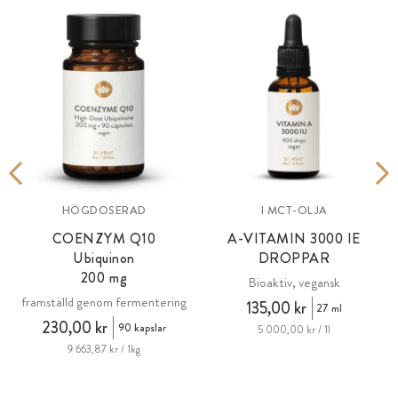
HÖGDOSERAD
I MCT-OLJA
COENZYM Q10
A-VITAMIN
3000 IE
Ubiquinon
DROPPAR
200 mg
sk
Bioaktiv, vegansk
framställd genom fermentering
135,00 kr
27 ml
230,00 kr
90 kapslar
5 000,00 kr / 1l
9 663,87 kr / 1kg