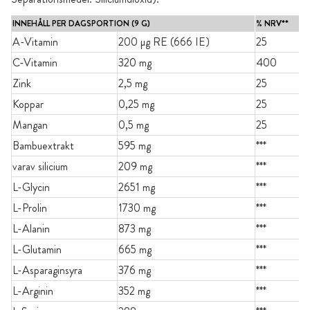
INNEHÅLL PER DAGSPORTION (9 G)
% NRV**
A-Vitamin
200 µg RE (666 IE)
25
C-Vitamin
320 mg
400
Zink
2,5 mg
25
Koppar
0,25 mg
25
Mangan
0,5 mg
25
Bambuextrakt
595 mg
***
varav silicium
209 mg
***
L-Glycin
2651 mg
***
L-Prolin
1730 mg
***
L-Alanin
873 mg
***
L-Glutamin
665 mg
***
L-Asparaginsyra
376 mg
***
L-Arginin
352 mg
***