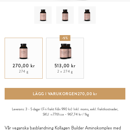
-5%
270,00 kr
513,00 kr
274 g
2 x 274 g
LÄGG I VARUKORGEN
270,00 kr
Leverans:
3 - 5 dagar
(Fri frakt från 990 kr)
Inkl. moms, exkl.
fraktkostnader
,
SKU
7761
967,74 kr / 1kg
N
CGB
Vår veganska basblandning Kollagen Builder Aminokomplex med