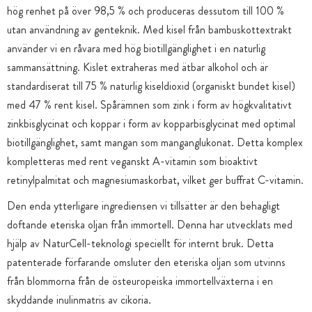
hög renhet på över 98,5 % och produceras dessutom till 100 %
utan användning av genteknik. Med kisel från bambuskottextrakt
använder vi en råvara med hög biotillgänglighet i en naturlig
sammansättning. Kislet extraheras med ätbar alkohol och är
standardiserat till 75 % naturlig kiseldioxid (organiskt bundet kisel)
med 47 % rent kisel. Spårämnen som zink i form av högkvalitativt
zinkbisglycinat och koppar i form av kopparbisglycinat med optimal
biotillgänglighet, samt mangan som manganglukonat. Detta komplex
kompletteras med rent veganskt A-vitamin som bioaktivt
retinylpalmitat och magnesiumaskorbat, vilket ger buffrat C-vitamin.
Den enda ytterligare ingrediensen vi tillsätter är den behagligt
doftande eteriska oljan från immortell. Denna har utvecklats med
hjälp av NaturCell-teknologi speciellt för internt bruk. Detta
patenterade förfarande omsluter den eteriska oljan som utvinns
från blommorna från de östeuropeiska immortellväxterna i en
skyddande inulinmatris av cikoria.