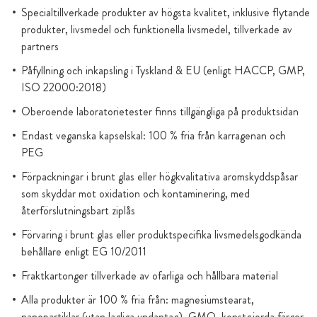
Specialtillverkade produkter av högsta kvalitet, inklusive flytande
produkter, livsmedel och funktionella livsmedel, tillverkade av
partners
Påfyllning och inkapsling i Tyskland & EU (enligt HACCP, GMP,
ISO 22000:2018)
Oberoende laboratorietester finns tillgängliga på produktsidan
Endast veganska kapselskal: 100 % fria från karragenan och
PEG
Förpackningar i brunt glas eller högkvalitativa aromskyddspåsar
som skyddar mot oxidation och kontaminering, med
återförslutningsbart ziplås
Förvaring i brunt glas eller produktspecifika livsmedelsgodkända
behållare enligt EG 10/2011
Fraktkartonger tillverkade av ofarliga och hållbara material
Alla produkter är 100 % fria från: magnesiumstearat,
nanopartiklar (utan lagliga undantag), GMO, konstgjorda färger