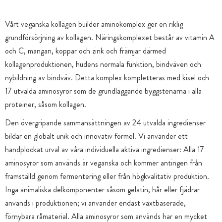
Vårt veganska kollagen builder aminokomplex ger en riklig
grundförsörjning av kollagen. Näringskomplexet består av vitamin A
och C, mangan, koppar och zink och främjar därmed
kollagenproduktionen, hudens normala funktion, bindväven och
nybildning av bindväv. Detta komplex kompletteras med kisel och
17 utvalda aminosyror som de grundläggande byggstenarna i alla
proteiner, såsom kollagen.
Den övergripande sammansättningen av 24 utvalda ingredienser
bildar en globalt unik och innovativ formel. Vi använder ett
handplockat urval av våra individuella aktiva ingredienser: Alla 17
aminosyror som används är veganska och kommer antingen från
framställd genom fermentering eller från högkvalitativ produktion.
Inga animaliska delkomponenter såsom gelatin, hår eller fjädrar
används i produktionen; vi använder endast växtbaserade,
förnybara råmaterial. Alla aminosyror som används har en mycket