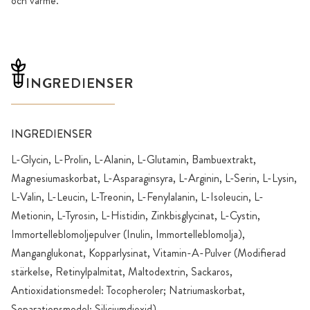
och värme.
INGREDIENSER
INGREDIENSER
L-Glycin, L-Prolin, L-Alanin, L-Glutamin, Bambuextrakt,
Magnesiumaskorbat, L-Asparaginsyra, L-Arginin, L-Serin, L-Lysin,
L-Valin, L-Leucin, L-Treonin, L-Fenylalanin, L-Isoleucin, L-
Metionin, L-Tyrosin, L-Histidin, Zinkbisglycinat, L-Cystin,
Immortelleblomoljepulver (Inulin, Immortelleblomolja),
Manganglukonat, Kopparlysinat, Vitamin-A-Pulver (Modifierad
stärkelse, Retinylpalmitat, Maltodextrin, Sackaros,
Antioxidationsmedel: Tocopheroler; Natriumaskorbat,
Separationsmedel: Siliciumdioxid).