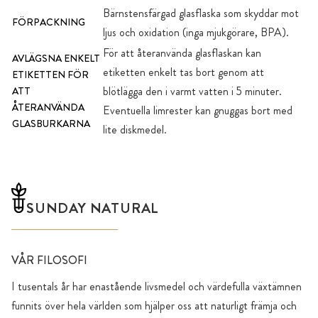
Bärnstensfärgad glasflaska som skyddar mot
FÖRPACKNING
ljus och oxidation (inga mjukgörare, BPA).
För att återanvända glasflaskan kan
AVLÄGSNA ENKELT
etiketten enkelt tas bort genom att
ETIKETTEN FÖR
blötlägga den i varmt vatten i 5 minuter.
ATT
ÅTERANVÄNDA
Eventuella limrester kan gnuggas bort med
GLASBURKARNA
lite diskmedel.
SUNDAY NATURAL
VÅR FILOSOFI
I tusentals år har enastående livsmedel och värdefulla växtämnen
funnits över hela världen som hjälper oss att naturligt främja och