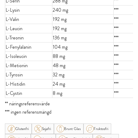
L-Serin
288 mg
***
L-Lysin
240 mg
***
L-Valin
192 mg
***
L-Leucin
192 mg
***
L-Treonin
136 mg
***
L-Fenylalanin
104 mg
***
L-Isoleucin
88 mg
***
L-Metionin
48 mg
***
L-Tyrosin
32 mg
***
L-Histidin
24 mg
***
L-Cystin
8 mg
***
** näringsreferensvärde
*** ingen referensmängd
Glutenfri
Sojafri
Brunt Glas
Fruktosfri