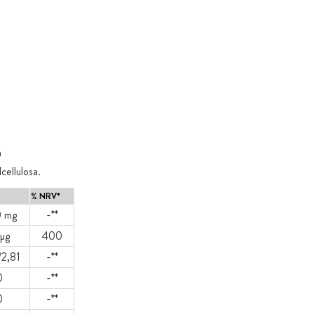
m
ellulosa.
% NRV*
 mg
-**
µg
400
/2,81
-**
0
-**
0
-**