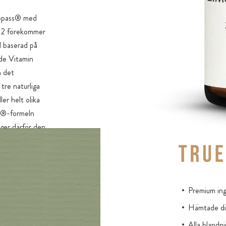
lopass® med
B12 förekommer
l baserad på
ade Vitamin
m det
tre naturliga
er helt olika
3A®-formeln
 ger därför den
ra tillverkare
ventuellt inte
killnad från de
Premium ing
r fria från de
Hämtade dir
G.
Alla blandni