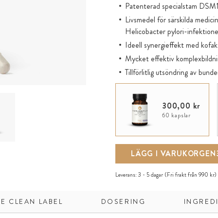
Patenterad specialstam DSM
Livsmedel för särskilda medici
Helicobacter pylori-infektione
Ideell synergieffekt med kofa
Mycket effektiv komplexbildn
Tillförlitlig utsöndring av bun
Utan att påverka den naturlig
Fiberrik akaciafiber från hållb
300,00 kr
Rena kapselhöljen av växtbas
60 kapslar
LÄGG I VARUKORGEN
Leverans:
3 - 5 dagar
(Fri frakt från 990 kr)
E CLEAN LABEL
DOSERING
INGRED