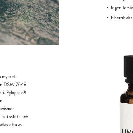
Ingen försä
Fiberrik aka
en mycket
ammen DSM17648
lori. Pylopass®
rn
ganismer
 laktosfritt och
dlas ofta av