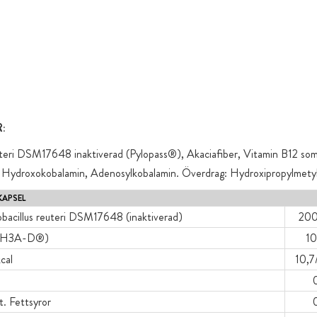
:
uteri DSM17648 inaktiverad (Pylopass®), Akaciafiber, Vitamin B12 so
 Hydroxokobalamin, Adenosylkobalamin. Överdrag: Hydroxipropylmetylc
KAPSEL
bacillus reuteri DSM17648 (inaktiverad)
200
(MH3A-D®)
10
cal
10,7
t. Fettsyror