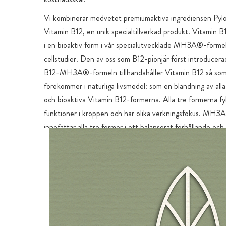
Vi kombinerar medvetet premiumaktiva ingrediensen Py
Vitamin B12, en unik specialtillverkad produkt. Vitamin 
i en bioaktiv form i vår specialutvecklade MH3A®-forme
cellstudier. Den av oss som B12-pionjär först introducer
B12-MH3A®-formeln tillhandahåller Vitamin B12 så so
förekommer i naturliga livsmedel: som en blandning av alla 
och bioaktiva Vitamin B12-formerna. Alla tre formerna fyll
funktioner i kroppen och har olika verkningsfokus. MH
innefattar alla tre former i ett balanserat förhållande och
perfekta allsidiga försörjningen av Vitamin B12, medan and
ofta bara använder en aktiv ingrediens i B12 och därför e
ger organismen tillräckligt med näring.
Kapselhöljet består av särskilda HPMC-kapslar, som, till s
flesta andra HPMC- eller Pullulan-kapslar på marknaden, ä
icke deklareringspliktiga hjälpämnena karragenan och PE