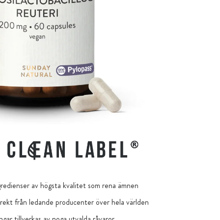
redienser av högsta kvalitet som rena ämnen
ekt från ledande producenter över hela världen
ngar tillverkas av noga utvalda råvaror