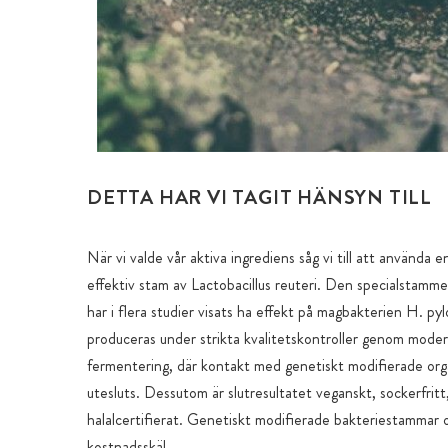
DETTA HAR VI TAGIT HÄNSYN TILL
När vi valde vår aktiva ingrediens såg vi till att använda 
effektiv stam av Lactobacillus reuteri. Den specialst
har i flera studier visats ha effekt på magbakterien H. py
produceras under strikta kvalitetskontroller genom mode
fermentering, där kontakt med genetiskt modifierade or
utesluts. Dessutom är slutresultatet veganskt, sockerfritt,
halalcertifierat. Genetiskt modifierade bakteriestammar o
kostnadsskäl.