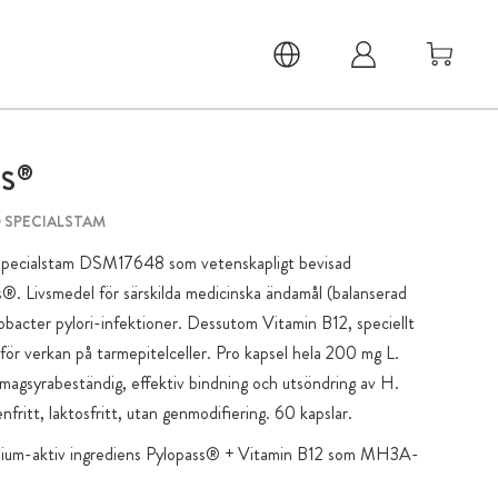
®
SS
 SPECIALSTAM
i specialstam DSM17648 som vetenskapligt bevisad
s®. Livsmedel för särskilda medicinska ändamål (balanserad
obacter pylori-infektioner. Dessutom Vitamin B12, speciellt
ör verkan på tarmepitelceller. Pro kapsel hela 200 mg L.
t magsyrabeständig, effektiv bindning och utsöndring av H.
enfritt, laktosfritt, utan genmodifiering. 60 kapslar.
emium-aktiv ingrediens Pylopass® + Vitamin B12 som MH3A-