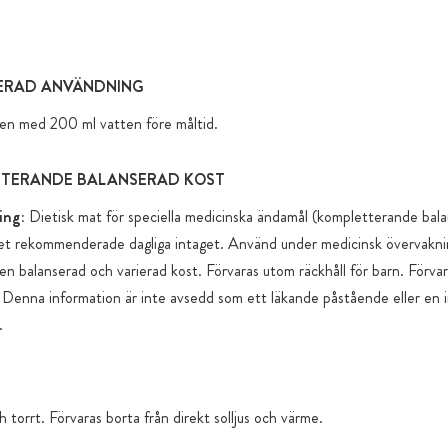
skyddar mot
ziplås
Förvaring i 
RAD ANVÄNDNING
behållare e
igen med 200 ml vatten före måltid.
Fraktkartong
Alla produk
TTERANDE BALANSERAD KOST
(utan lagli
ing:
Dietisk mat för speciella medicinska ändamål (kompletterande bala
titandioxid
et rekommenderade dagliga intaget. Använd under medicinsk övervaknin
Tillsatt so
 en balanserad och varierad kost. Förvaras utom räckhåll för barn. Förvar
funktionella
Denna information är inte avsedd som ett läkande påstående eller en in
.
h torrt. Förvaras borta från direkt solljus och värme.