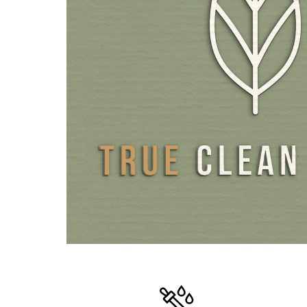
Förpackningen består av ljusskyddande och miljövänligt bru
för plast.