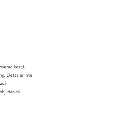
 oxidation och kontaminering, med återförslutningsbart
brunt glas eller produktspecifika livsmedelsgodkända
nligt EG 10/2011
er tillverkade av ofarliga och hållbara material
ter är 100 % fria från: magnesiumstearat, nanopartiklar
ga undantag), GMO, konstgjorda färger och smaker,
nserad kost).
g. Detta är inte
cker & sötningsmedel: endast om det är nödvändigt av
as i
 eller produktspecifika skäl
bjudan till