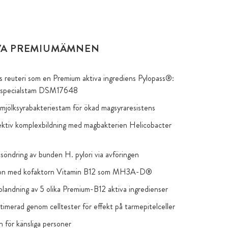
VA PREMIUMÄMNEN
us reuteri som en Premium aktiva ingrediens Pylopass®:
 specialstam DSM17648
 mjölksyrabakteriestam för ökad magsyraresistens
ktiv komplexbildning med magbakterien Helicobacter
g utsöndring av bunden H. pylori via avföringen
ion med kofaktorn Vitamin B12 som MH3A-D®
landning av 5 olika Premium-B12 aktiva ingredienser
ptimerad genom celltester för effekt på tarmepitelceller
n för känsliga personer