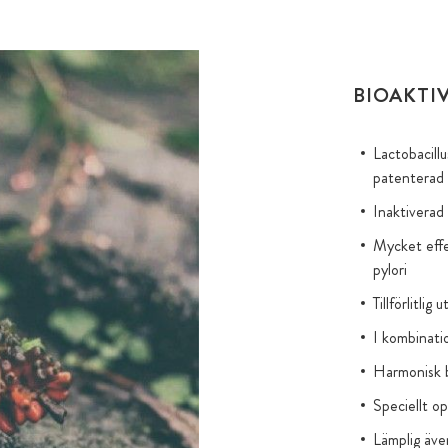
BIOAKTI
Lactobacill
patenterad
Inaktiverad
Mycket effe
pylori
Tillförlitli
I kombinat
Harmonisk b
Speciellt o
Lämplig äve