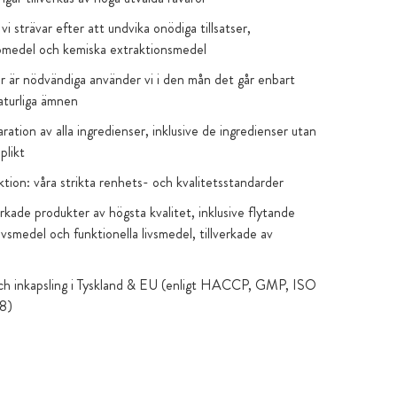
: vi strävar efter att undvika onödiga tillsatser,
pmedel och kemiska extraktionsmedel
er är nödvändiga använder vi i den mån det går enbart
naturliga ämnen
klaration av alla ingredienser, inklusive de ingredienser utan
plikt
tion: våra strikta renhets- och kvalitetsstandarder
erkade produkter av högsta kvalitet, inklusive flytande
ivsmedel och funktionella livsmedel, tillverkade av
och inkapsling i Tyskland & EU (enligt HACCP, GMP, ISO
8)
aboratorietester finns tillgängliga på produktsidan
nska kapselskal: 100 % fria från karragenan och PEG
ar i brunt glas eller högkvalitativa aromskyddspåsar som