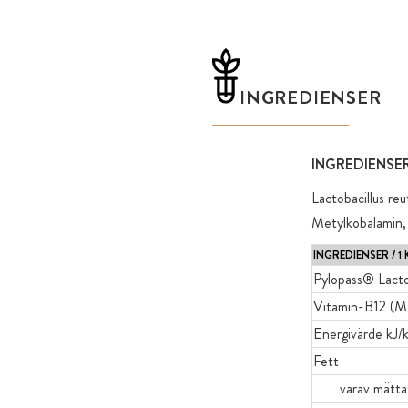
INGREDIENSER
INGREDIENSER
Lactobacillus re
Metylkobalamin,
INGREDIENSER / 1 
Pylopass® Lacto
Vitamin-B12 
Energivärde kJ/k
Fett
varav mätta