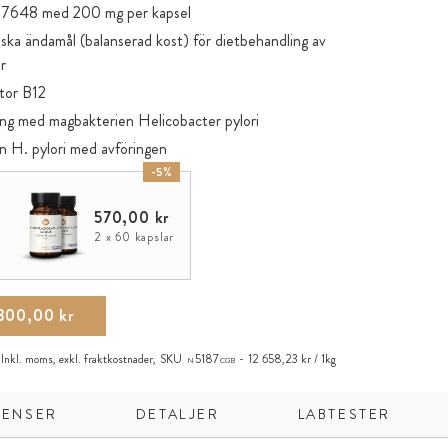
17648 med 200 mg per kapsel
nska ändamål (balanserad kost) för dietbehandling av
r
ktor B12
ing med magbakterien Helicobacter pylori
den H. pylori med avföringen
-5%
a tarmfloran
ar odling som naturfyllmedel
570,00 kr
erad cellulosa (HPMC), veganskt, utan karragenan och PEG
2 x 60 kapslar
300,00 kr
Inkl. moms, exkl.
fraktkostnader
,
SKU
5187
12 658,23 kr / 1kg
N
CGB
IENSER
DETALJER
LABTESTER