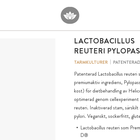
LACTOBACILLUS
REUTERI PYLOPA
PATENTERAD
TARMKULTURER
Patenterad Lactobacillus reuter
premiumaktiv ingrediens, Pylopas
kost) för dietbehandling av Helic
optimerad genom cellexperiment f
reuteri. Inaktiverad stam, särskil
pylori. Veganskt, sockerfritt, glut
Lactobacillus reuteri som Pr
D®