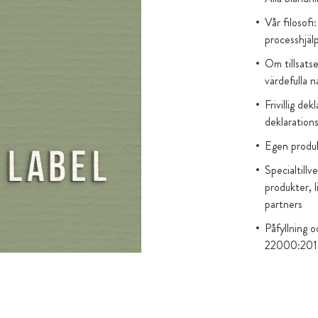
nglas istället
Vår filosofi
processhjäl
Om tillsats
värdefulla 
Frivillig de
deklarations
Egen produk
Specialtillv
produkter, l
partners
Påfyllning 
22000:201
Oberoende l
Endast vega
Förpackning