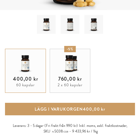
-5%
400,00 kr
760,00 kr
60 kapslar
2 x 60 kapslar
LÄGG I VARUKORGEN
400,00 kr
Leverans:
3 - 5 dagar
(Fri frakt från 990 kr)
Inkl. moms, exkl.
fraktkostnader
,
SKU
5038
9 433,96 kr / 1kg
N
CGB