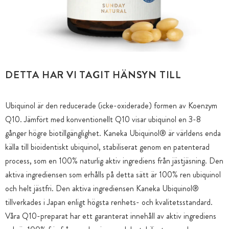
DETTA HAR VI TAGIT HÄNSYN TILL
Ubiquinol är den reducerade (icke-oxiderade) formen av Koenzym
Q10. Jämfört med konventionellt Q10 visar ubiquinol en 3-8
gånger högre biotillgänglighet. Kaneka Ubiquinol® är världens enda
källa till bioidentiskt ubiquinol, stabiliserat genom en patenterad
process, som en 100% naturlig aktiv ingrediens från jästjäsning. Den
aktiva ingrediensen som erhålls på detta sätt är 100% ren ubiquinol
och helt jästfri. Den aktiva ingrediensen Kaneka Ubiquinol®
tillverkades i Japan enligt högsta renhets- och kvalitetsstandard.
Våra Q10-preparat har ett garanterat innehåll av aktiv ingrediens