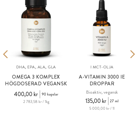
DHA, EPA, ALA, GLA
I MCT-OLJA
OMEGA 3 KOMPLEX
A-VITAMIN
3000 IE
HÖGDOSERAD VEGANSK
DROPPAR
Bioaktiv, vegansk
400,00 kr
90 kapslar
135,00 kr
27 ml
2 783,58 kr / 1kg
5 000,00 kr / 1l