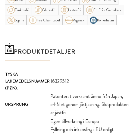
Fruktosfri
Glutenfri
Laktosfri
Fri Från Genteknik
Sojafri
True Clean Label
Vegansk
Kölnerlistan
PRODUKTDETALJER
TYSKA
16329512
LÄKEMEDELSNUMMER
(PZN):
Patenterat verksamt ämne från Japan,
erhållet genom jästjäsning. Slutprodukten
URSPRUNG
är jästfri
Egen tillverkning i Europa
Fyllning och inkapsling i EU enligt