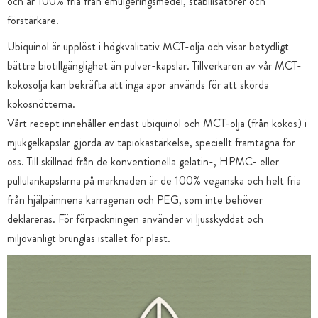
och är 100% fria från emulgeringsmedel, stabilisatorer och
förstärkare.
Ubiquinol är upplöst i högkvalitativ MCT-olja och visar betydligt
bättre biotillgänglighet än pulver-kapslar. Tillverkaren av vår MCT-
kokosolja kan bekräfta att inga apor används för att skörda
kokosnötterna.
Vårt recept innehåller endast ubiquinol och MCT-olja (från kokos) i
mjukgelkapslar gjorda av tapiokastärkelse, speciellt framtagna för
oss. Till skillnad från de konventionella gelatin-, HPMC- eller
pullulankapslarna på marknaden är de 100% veganska och helt fria
från hjälpämnena karragenan och PEG, som inte behöver
deklareras. För förpackningen använder vi ljusskyddat och
miljövänligt brunglas istället för plast.