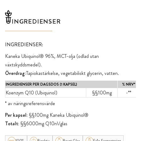
INGREDIENSER
INGREDIENSER:
Kaneka Ubiquinol® 96%, MCT-olja (odlad utan
växtskyddsmedel).
Överdrag:
Tapiokastärkelse, vegetabiliskt glycerin, vatten.
INGREDIENSER PER DAGSDOS (1 KAPSEL)
% NRV*
Koenzym Q10 (Ubiquinol)
§§100mg
-**
* av näringsreferensvärde
Per kapsel:
§§100mg Kaneka Ubiquinol®
Totalt:
§§6000mg Q10n\/glas
100%
Bioaktiv
Brunt Glas
Från Fermentering