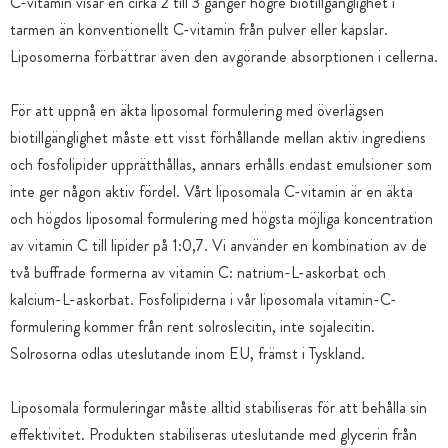
C-vitamin visar en cirka 2 till 3 gånger högre biotillgänglighet i
tarmen än konventionellt C-vitamin från pulver eller kapslar.
Liposomerna förbättrar även den avgörande absorptionen i cellerna.
För att uppnå en äkta liposomal formulering med överlägsen
biotillgänglighet måste ett visst förhållande mellan aktiv ingrediens
och fosfolipider upprätthållas, annars erhålls endast emulsioner som
inte ger någon aktiv fördel. Vårt liposomala C-vitamin är en äkta
och högdos liposomal formulering med högsta möjliga koncentration
av vitamin C till lipider på 1:0,7. Vi använder en kombination av de
två buffrade formerna av vitamin C: natrium-L-askorbat och
kalcium-L-askorbat. Fosfolipiderna i vår liposomala vitamin-C-
formulering kommer från rent solroslecitin, inte sojalecitin.
Solrosorna odlas uteslutande inom EU, främst i Tyskland.
Liposomala formuleringar måste alltid stabiliseras för att behålla sin
effektivitet. Produkten stabiliseras uteslutande med glycerin från