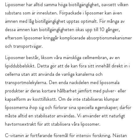
Liposomer har alltid samma höga biotillgänglighet, oavsett vilken
substans som är innesluten. Förpackade i liposomer kan även
ämnen med låg biotillgänglighet upptas optimalt. För många av
dessa ämnen kan biotillgängligheten ökas upp till 10 gånger,
eftersom liposomer kringgår komplicerade absorptionsmekanismer
och transportvägar.
Liposomer består, liksom våra mänskliga cellmembran, av en
lipiddubbelskikt. Detta gör att de kan föra sitt innehåll direkt in i
cellerna utan att använda de vanliga kanalerna och
transportmolekylerna. Den enda nackdelen med liposomala
produkter är deras kortare hållbarhet jämfört med pulver- eller
kapselform av kosttillskott. Om de inte stabiliseras klumpar
liposomerna ihop sig och förlorar sina speciella egenskaper; därför
måste alltid en stabilisator användas. Vi använder ett naturligt
havtornsextrakt för att stabilisera våra liposomer.
C-vitamin är fortfarande föremål för intensiv forskning. Nästan