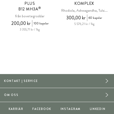
PLUS
KOMPLEX
®
B12
MH3A
Rhodiola, Ashwagandha, Tulsi...
från bovetegroddar
300,00 kr
60 kapslar
200,00 kr
100 kapslar
5 576,21 kr / 1kg
3 355,71 kr / 1kg
KONTAKT | SERVICE
OM OSS
KARRIÄR
FACEBOOK
INSTAGRAM
LINKEDIN