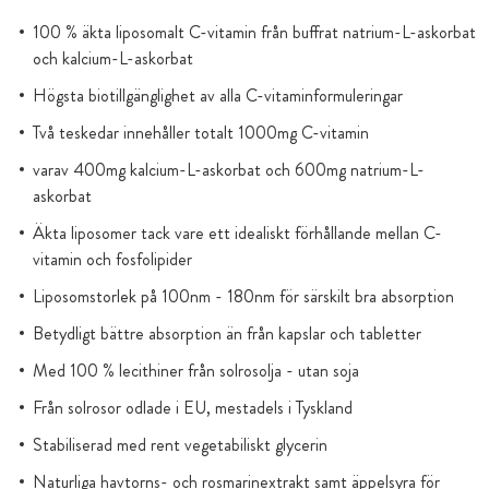
100 % äkta liposomalt C-vitamin från buffrat natrium-L-askorbat
och kalcium-L-askorbat
Högsta biotillgänglighet av alla C-vitaminformuleringar
Två teskedar innehåller totalt 1000mg C-vitamin
varav 400mg kalcium-L-askorbat och 600mg natrium-L-
askorbat
Äkta liposomer tack vare ett idealiskt förhållande mellan C-
vitamin och fosfolipider
Liposomstorlek på 100nm - 180nm för särskilt bra absorption
Betydligt bättre absorption än från kapslar och tabletter
Med 100 % lecithiner från solrosolja - utan soja
Från solrosor odlade i EU, mestadels i Tyskland
Stabiliserad med rent vegetabiliskt glycerin
Naturliga havtorns- och rosmarinextrakt samt äppelsyra för