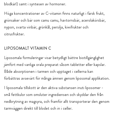
blodkärl) samt i syntesen av hormoner.
Höga koncentrationer av C-vitamin finns naturligt i färsk frukt,
grönsaker och bär som camu camu, havtornsbär, acerolakörsbär,
nypon, svarta vinbär, grönkål, persilja, kiwifrukter och
citrusfrukter.
LIPOSOMALT VITAMIN C
Liposomala formuleringar visar betydligt bättre biotillgänglighet
jämfört med vanliga orala preparat såsom tabletter eller kapslar.
Både absorptionen i tarmen och upptaget i cellerna kan
förbättras avsevärt för många ämnen genom liposomal applikation.
I liposomala tillskott är den aktiva substansen inuti liposomer -
små fettkulor som omsluter ingrediensen och skyddar den från
nedbrytning av magsyra, och framför allt transporterar den genom
tarmväggen direkt till blodet och in i celler.