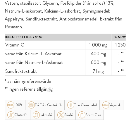
Vatten, stabilisator: Glycerin, Fosfolipider (från solros) 13%,
Natrium-L-askorbat, Kalcium-L-askorbat, Syrningsmedel:
Äppelsyra, Sandfruktextrakt, Antioxidationsmedel: Extrakt från
Rosmarin.
INHALTSSTOFFE / 10ML
% NRV*
Vitamin C
1 000 mg
1 250
varav från Kalcium-L-Askorbat
400 mg
- **
varav från Natrium-L-Askorbat
600 mg
- **
Sandfruktextrakt
71 mg
- **
* av näringsreferensvärde
** ingen referens tillgänglig
100%
Fri Från Genteknik
True Clean Label
Vegansk
Glutenfri
Laktosfri
Sojafri
Brunt Glas