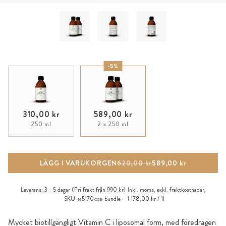
-5%
310,00 kr
589,00 kr
250 ml
2 x 250 ml
LÄGG I VARUKORGEN
620,00 kr
589,00 kr
Leverans:
3 - 5 dagar
(Fri frakt från 990 kr)
Inkl. moms, exkl.
fraktkostnader
,
SKU
5170
-bundle
1 178,00 kr / 1l
N
CGB
Mycket biotillgängligt Vitamin C i liposomal form, med föredragen