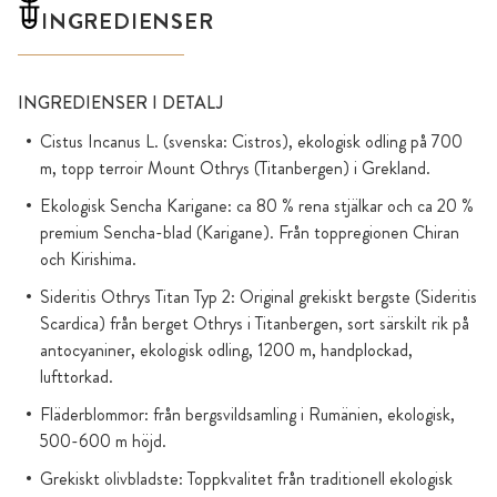
INGREDIENSER
INGREDIENSER I DETALJ
Cistus Incanus L. (svenska: Cistros), ekologisk odling på 700
m, topp terroir Mount Othrys (Titanbergen) i Grekland.
Ekologisk Sencha Karigane: ca 80 % rena stjälkar och ca 20 %
premium Sencha-blad (Karigane). Från toppregionen Chiran
och Kirishima.
Sideritis Othrys Titan Typ 2: Original grekiskt bergste (Sideritis
Scardica) från berget Othrys i Titanbergen, sort särskilt rik på
antocyaniner, ekologisk odling, 1200 m, handplockad,
lufttorkad.
Fläderblommor: från bergsvildsamling i Rumänien, ekologisk,
500-600 m höjd.
Grekiskt olivbladste: Toppkvalitet från traditionell ekologisk