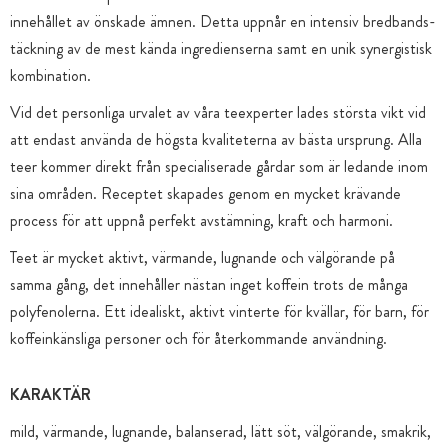
innehållet av önskade ämnen. Detta uppnår en intensiv bredbands-
täckning av de mest kända ingredienserna samt en unik synergistisk
kombination.
Vid det personliga urvalet av våra teexperter lades största vikt vid
att endast använda de högsta kvaliteterna av bästa ursprung. Alla
teer kommer direkt från specialiserade gårdar som är ledande inom
sina områden. Receptet skapades genom en mycket krävande
process för att uppnå perfekt avstämning, kraft och harmoni.
Teet är mycket aktivt, värmande, lugnande och välgörande på
samma gång, det innehåller nästan inget koffein trots de många
polyfenolerna. Ett idealiskt, aktivt vinterte för kvällar, för barn, för
koffeinkänsliga personer och för återkommande användning.
KARAKTÄR
mild, värmande, lugnande, balanserad, lätt söt, välgörande, smakrik,