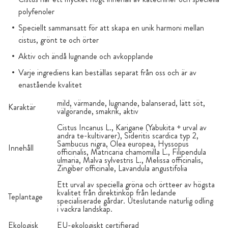
polyfenoler
Speciellt sammansatt för att skapa en unik harmoni mellan
cistus, grönt te och örter
Aktiv och ändå lugnande och avkopplande
Varje ingrediens kan beställas separat från oss och är av
enastående kvalitet
mild, värmande, lugnande, balanserad, lätt söt,
Karaktär
välgörande, smakrik, aktiv
Cistus Incanus L., Karigane (Yabukita + urval av
andra te-kultivarer), Sideritis scardica typ 2,
Sambucus nigra, Olea europea, Hyssopus
Innehåll
officinalis, Matricaria chamomilla L., Filipendula
ulmaria, Malva sylvestris L., Melissa officinalis,
Zingiber officinale, Lavandula angustifolia
Ett urval av speciella gröna och örtteer av högsta
kvalitet från direktinköp från ledande
Teplantage
specialiserade gårdar. Uteslutande naturlig odling
i vackra landskap.
Ekologisk
EU-ekologiskt certifierad