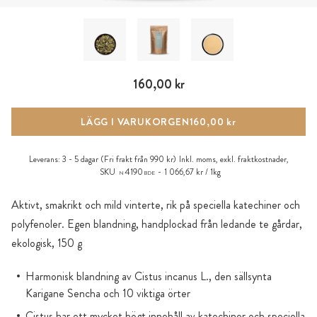
160,00 kr
LÄGG I VARUKORGEN
160,00 kr
Leverans:
3 - 5 dagar
(Fri frakt från 990 kr)
Inkl. moms, exkl.
fraktkostnader
,
SKU
4190
1 066,67 kr / 1kg
N
BDE
Aktivt, smakrikt och mild vinterte, rik på speciella katechiner och
polyfenoler. Egen blandning, handplockad från ledande te gårdar,
ekologisk, 150 g
Harmonisk blandning av Cistus incanus L., den sällsynta
Karigane Sencha och 10 viktiga örter
Cistus har ett mycket högt innehåll av katechiner och speciella