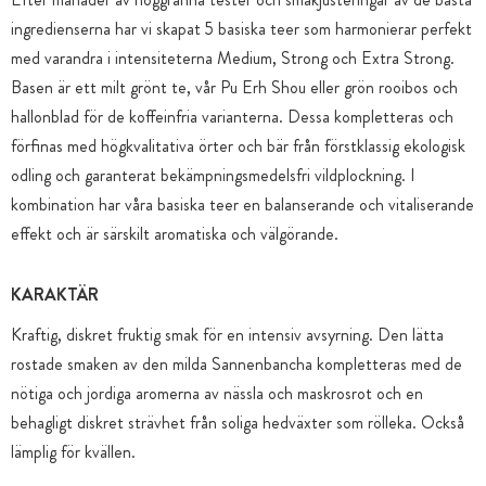
ingredienserna har vi skapat 5 basiska teer som harmonierar perfekt
med varandra i intensiteterna Medium, Strong och Extra Strong.
Basen är ett milt grönt te, vår Pu Erh Shou eller grön rooibos och
hallonblad för de koffeinfria varianterna. Dessa kompletteras och
förfinas med högkvalitativa örter och bär från förstklassig ekologisk
odling och garanterat bekämpningsmedelsfri vildplockning. I
kombination har våra basiska teer en balanserande och vitaliserande
effekt och är särskilt aromatiska och välgörande.
KARAKTÄR
Kraftig, diskret fruktig smak för en intensiv avsyrning. Den lätta
rostade smaken av den milda Sannenbancha kompletteras med de
nötiga och jordiga aromerna av nässla och maskrosrot och en
behagligt diskret strävhet från soliga hedväxter som rölleka. Också
lämplig för kvällen.