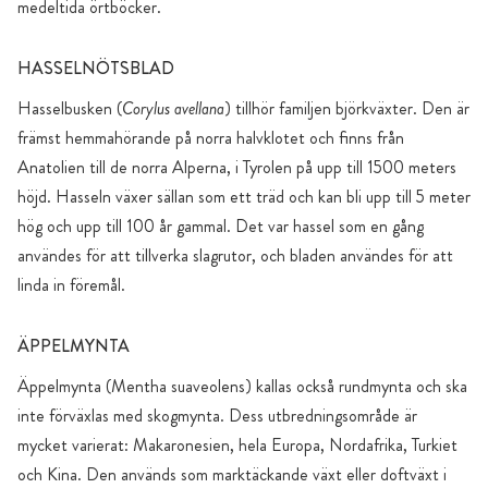
medeltida örtböcker.
HASSELNÖTSBLAD
Hasselbusken (
Corylus avellana
) tillhör familjen björkväxter. Den är
främst hemmahörande på norra halvklotet och finns från
Anatolien till de norra Alperna, i Tyrolen på upp till 1500 meters
höjd. Hasseln växer sällan som ett träd och kan bli upp till 5 meter
hög och upp till 100 år gammal. Det var hassel som en gång
användes för att tillverka slagrutor, och bladen användes för att
linda in föremål.
ÄPPELMYNTA
Äppelmynta (Mentha suaveolens) kallas också rundmynta och ska
inte förväxlas med skogmynta. Dess utbredningsområde är
mycket varierat: Makaronesien, hela Europa, Nordafrika, Turkiet
och Kina. Den används som marktäckande växt eller doftväxt i