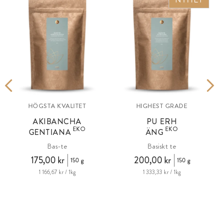
HÖGSTA KVALITET
HIGHEST GRADE
AKIBANCHA
PU ERH
EKO
EKO
GENTIANA
ÄNG
Bas-te
Basiskt te
175,00 kr
200,00 kr
150 g
150 g
1 166,67 kr / 1kg
1 333,33 kr / 1kg