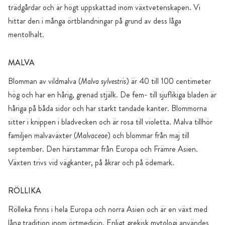
trädgårdar och är högt uppskattad inom växtvetenskapen. Vi
hittar den i många örtblandningar på grund av dess låga
mentolhalt.
MALVA
Blomman av vildmalva (
Malva sylvestris
) är 40 till 100 centimeter
hög och har en hårig, grenad stjälk. De fem- till sjuflikiga bladen är
håriga på båda sidor och har starkt tandade kanter. Blommorna
sitter i knippen i bladvecken och är rosa till violetta. Malva tillhör
familjen malvaväxter (
Malvaceae
) och blommar från maj till
september. Den härstammar från Europa och Främre Asien.
Växten trivs vid vägkanter, på åkrar och på ödemark.
RÖLLIKA
Rölleka finns i hela Europa och norra Asien och är en växt med
lång tradition inom örtmedicin. Enligt grekisk mytologi användes