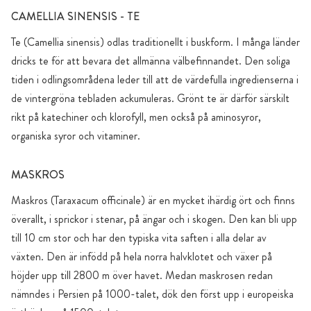
CAMELLIA SINENSIS - TE
Te (Camellia sinensis) odlas traditionellt i buskform. I många länder
dricks te för att bevara det allmänna välbefinnandet. Den soliga
tiden i odlingsområdena leder till att de värdefulla ingredienserna i
de vintergröna tebladen ackumuleras. Grönt te är därför särskilt
rikt på katechiner och klorofyll, men också på aminosyror,
organiska syror och vitaminer.
MASKROS
Maskros (Taraxacum officinale) är en mycket ihärdig ört och finns
överallt, i sprickor i stenar, på ängar och i skogen. Den kan bli upp
till 10 cm stor och har den typiska vita saften i alla delar av
växten. Den är infödd på hela norra halvklotet och växer på
höjder upp till 2800 m över havet. Medan maskrosen redan
nämndes i Persien på 1000-talet, dök den först upp i europeiska