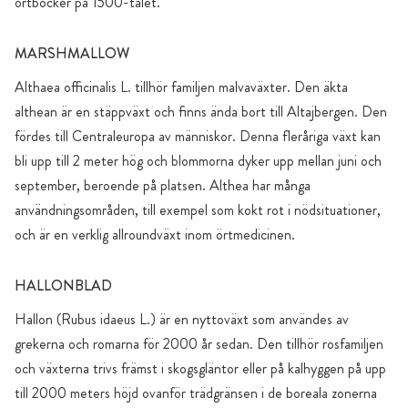
örtböcker på 1500-talet.
MARSHMALLOW
Althaea officinalis L. tillhör familjen malvaväxter. Den äkta
althean är en stäppväxt och finns ända bort till Altajbergen. Den
fördes till Centraleuropa av människor. Denna fleråriga växt kan
bli upp till 2 meter hög och blommorna dyker upp mellan juni och
september, beroende på platsen. Althea har många
användningsområden, till exempel som kokt rot i nödsituationer,
och är en verklig allroundväxt inom örtmedicinen.
HALLONBLAD
Hallon (Rubus idaeus L.) är en nyttoväxt som användes av
grekerna och romarna för 2000 år sedan. Den tillhör rosfamiljen
och växterna trivs främst i skogsgläntor eller på kalhyggen på upp
till 2000 meters höjd ovanför trädgränsen i de boreala zonerna