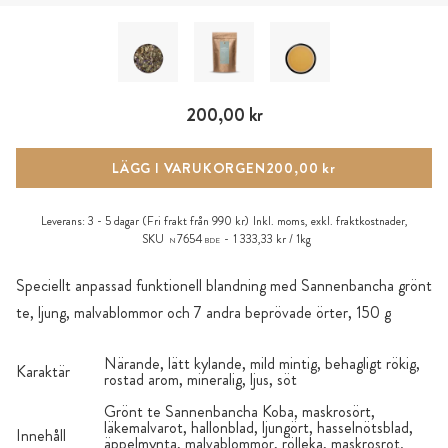
200,00 kr
LÄGG I VARUKORGEN
200,00 kr
Leverans:
3 - 5 dagar
(Fri frakt från 990 kr)
Inkl. moms, exkl.
fraktkostnader
,
SKU
7654
1 333,33 kr / 1kg
N
BDE
Speciellt anpassad funktionell blandning med Sannenbancha grönt
te, ljung, malvablommor och 7 andra beprövade örter, 150 g
Närande, lätt kylande, mild mintig, behagligt rökig,
Karaktär
rostad arom, mineralig, ljus, söt
Grönt te Sannenbancha Koba, maskrosört,
läkemalvarot, hallonblad, ljungört, hasselnötsblad,
Innehåll
äppelmynta, malvablommor, rölleka, maskrosrot.