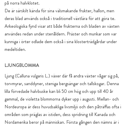
på norra halvklotet.
De är särskilt kända för sina välsmakande frukter, hallon, men
deras blad används också i traditionell växtlära för att göra te.
Arkeologiska fynd visar att både frukterna och bladen av växten
användes redan under stenåldern. Präster och munkar som var
kunniga i örter odlade dem också i sina klosterträdgårdar under
medeltiden.
LJUNGBLOMMA
Ljung (Calluna vulgaris L.) växer där få andra växter vågar sig på,
torvmyrar, sanddyner, steniga bergsängar och tallskogar. Denna
lilla förvedade halvbuske kan bli 50 cm hög och upp till 40 år
gammal, de violetta blommorna dyker upp i augusti. Mellan- och
Nordeuropa är dess huvudsakliga livsmiljö och den påträffas ofta i
områden som präglas av istiden, dess spridning till Kanada och
Nordamerika beror på människan. Första gången den nämns är i