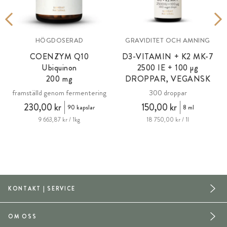
HÖGDOSERAD
GRAVIDITET OCH AMNING
COENZYM Q10
D3-VITAMIN + K2 MK-7
Ubiquinon
2500 IE + 100
µg
200 mg
DROPPAR, VEGANSK
1
framställd genom fermentering
300 droppar
230,00 kr
150,00 kr
90 kapslar
8 ml
9 663,87 kr / 1kg
18 750,00 kr / 1l
KONTAKT | SERVICE
OM OSS