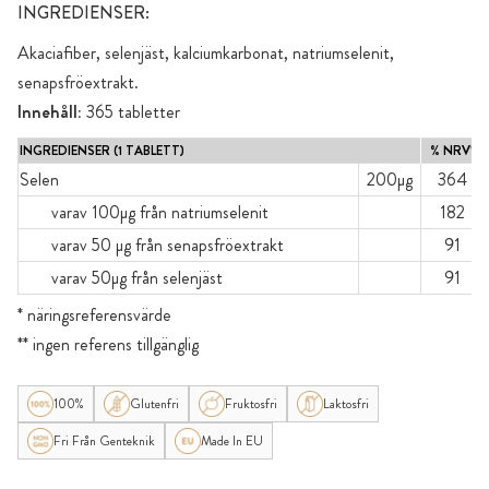
INGREDIENSER:
Akaciafiber, selenjäst, kalciumkarbonat, natriumselenit,
senapsfröextrakt.
Innehåll:
365 tabletter
INGREDIENSER (1 TABLETT)
% NRV*
Selen
200µg
364
varav 100µg från natriumselenit
182
varav 50 µg från senapsfröextrakt
91
varav 50µg från selenjäst
91
* näringsreferensvärde
** ingen referens tillgänglig
100%
Glutenfri
Fruktosfri
Laktosfri
Fri Från Genteknik
Made In EU