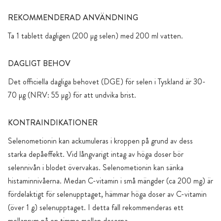
REKOMMENDERAD ANVÄNDNING
Ta 1 tablett dagligen (200 µg selen) med 200 ml vatten.
DAGLIGT BEHOV
Det officiella dagliga behovet (DGE) för selen i Tyskland är 30-
70 µg (NRV: 55 µg) för att undvika brist.
KONTRAINDIKATIONER
Selenometionin kan ackumuleras i kroppen på grund av dess
starka depåeffekt. Vid långvarigt intag av höga doser bör
selennivån i blodet övervakas. Selenometionin kan sänka
histaminnivåerna. Medan C-vitamin i små mängder (ca 200 mg) är
fördelaktigt för selenupptaget, hämmar höga doser av C-vitamin
(över 1 g) selenupptaget. I detta fall rekommenderas ett
mellanrum på en timme mellan doserna.