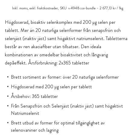
Inkl. moms, exkl.
fraktkostnader
,
SKU
4948
-bundle
2 677,13 kr / 1kg
N
CGB
Högdoserad, bioaktiv selenkomplex med 200 µg selen per
tablett. Mer än 20 naturliga selenformer från senapsfrön och
selenjäst (inaktiv jäst) samt högaktivt natriumselenit. Tabletterna
består av ren akaciafiber utan tillsatser. Den ideala
kombinationen av omedelbar bioaktivitet och långvarig
depåeffekt. Årsförbrukning: 2x365 tabletter
Brett sortiment av former: över 20 naturliga selenformer
Högdoserad med 200 µg selen per tablett
Årsbehov: 365 tabletter
Från Senapsfrön och Selenjäst (inaktiv jäst) samt högaktivt
Natriumselenit
Brett utbud av former för optimal tillgänglighet av
selenovaniner och lagring