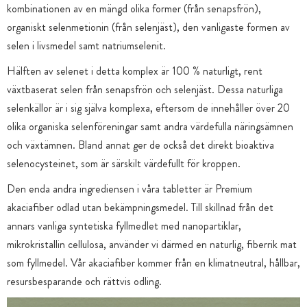
kombinationen av en mängd olika former (från senapsfrön),
organiskt selenmetionin (från selenjäst), den vanligaste formen av
selen i livsmedel samt natriumselenit.
Hälften av selenet i detta komplex är 100 % naturligt, rent
växtbaserat selen från senapsfrön och selenjäst. Dessa naturliga
selenkällor är i sig själva komplexa, eftersom de innehåller över 20
olika organiska selenföreningar samt andra värdefulla näringsämnen
och växtämnen. Bland annat ger de också det direkt bioaktiva
selenocysteinet, som är särskilt värdefullt för kroppen.
Den enda andra ingrediensen i våra tabletter är Premium
akaciafiber odlad utan bekämpningsmedel. Till skillnad från det
annars vanliga syntetiska fyllmedlet med nanopartiklar,
mikrokristallin cellulosa, använder vi därmed en naturlig, fiberrik mat
som fyllmedel. Vår akaciafiber kommer från en klimatneutral, hållbar,
resursbesparande och rättvis odling.