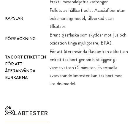
Frakt i mineraloljefria kartonger
Pellets av hållbart odlat Acaciafiber utan
bekämpningsmedel, tillverkad utan
KAPSLAR
tillsatser.
Brunt glasflaska som skyddar mot ljus och
FÖRPACKNING:
oxidation (inga mjukgörare, BPA).
För att återanvända flaskan kan etiketten
TA BORT ETIKETTEN
enkelt tas bort genom blötläggning i
FÖR ATT
varmt vatten i 5 minuter. Eventuella
ÅTERANVÄNDA
kvarvarande limrester kan tas bort med
BURKARNA
lite diskmedel.
LABTESTER