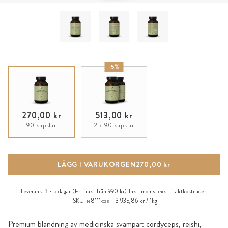
-5%
270,00 kr
513,00 kr
90 kapslar
2 x 90 kapslar
LÄGG I VARUKORGEN
270,00 kr
Leverans:
3 - 5 dagar
(Fri frakt från 990 kr)
Inkl. moms, exkl.
fraktkostnader
,
SKU
8111
3 935,86 kr / 1kg
N
CGB
Premium blandning av medicinska svampar: cordyceps, reishi,