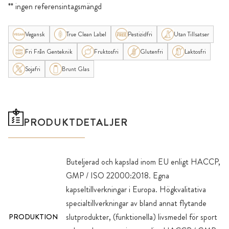
** ingen referensintagsmängd
Vegansk
True Clean Label
Pestizidfri
Utan Tillsatser
Fri Från Genteknik
Fruktosfri
Glutenfri
Laktosfri
Sojafri
Brunt Glas
PRODUKTDETALJER
Buteljerad och kapslad inom EU enligt HACCP,
GMP / ISO 22000:2018. Egna
kapseltillverkningar i Europa. Högkvalitativa
specialtillverkningar av bland annat flytande
slutprodukter, (funktionella) livsmedel för sport
PRODUKTION