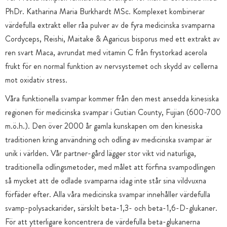
PhDr. Katharina Maria Burkhardt MSc. Komplexet kombinerar
värdefulla extrakt eller råa pulver av de fyra medicinska svamparna
Cordyceps, Reishi, Maitake & Agaricus bisporus med ett extrakt av
ren svart Maca, avrundat med vitamin C från frystorkad acerola
frukt för en normal funktion av nervsystemet och skydd av cellerna
mot oxidativ stress.
Våra funktionella svampar kommer från den mest ansedda kinesiska
regionen för medicinska svampar i Gutian County, Fujian (600-700
m.ö.h.). Den över 2000 år gamla kunskapen om den kinesiska
traditionen kring användning och odling av medicinska svampar är
unik i världen. Vår partner-gård lägger stor vikt vid naturliga,
traditionella odlingsmetoder, med målet att förfina svampodlingen
så mycket att de odlade svamparna idag inte står sina vildvuxna
förfäder efter. Alla våra medicinska svampar innehåller värdefulla
svamp-polysackarider, särskilt beta-1,3- och beta-1,6-D-glukaner.
För att ytterligare koncentrera de värdefulla beta-glukanerna