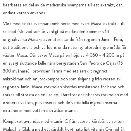
bearbetas en del av de medicinska svamparna till ett extrakt, där
endast vatten används.
Våra medicinska svampar kombineras med svart Maca-extrakt. Till
skillnad från vad som är vanligt på marknaden kommer vårt
originalsvarta Maca-pulver uteslutande från regionen Junín i Peru,
det traditionella och världens enda naturliga utbredningsområde för
växten Maca. Där växer Maca på en höjd av 4 050 - 4 200 m på
en svagt sluttande kulle nära bergsstaden San Pedro de Cajas (15
300 invånare) i provinsen Tarma med ett särskilt regnrikt
mikroklimat och en jordkomposition som skiljer sig från resten av
regionen Junín. Maca-rotknölen skördas uteslutande för hand och
torkas till största delen i solen. Därefter desinficeras rotknölen med
ozonerat vatten, pulveriseras och de värdefulla ingredienserna
extraheras med vatten och ätbar etanol.
Komplexet avrundas med vitamin C från acerola körsbär av sorten
Malpighia Glabra med ett särskilt högt naturligt vitamin C-innehåll.