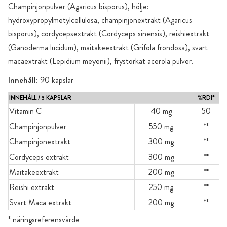
Champinjonpulver (Agaricus bisporus), hölje:
hydroxypropylmetylcellulosa, champinjonextrakt (Agaricus
bisporus), cordycepsextrakt (Cordyceps sinensis), reishiextrakt
(Ganoderma lucidum), maitakeextrakt (Grifola frondosa), svart
macaextrakt (Lepidium meyenii), frystorkat acerola pulver.
Innehåll:
90 kapslar
INNEHÅLL / 3 KAPSLAR
%RDI*
Vitamin C
40 mg
50
Champinjonpulver
550 mg
**
Champinjonextrakt
300 mg
**
Cordyceps extrakt
300 mg
**
Maitakeextrakt
200 mg
**
Reishi extrakt
250 mg
**
Svart Maca extrakt
200 mg
**
* näringsreferensvärde