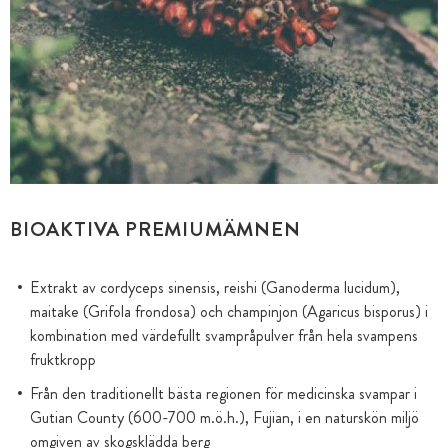
BIOAKTIVA PREMIUMÄMNEN
Extrakt av cordyceps sinensis, reishi (Ganoderma lucidum),
maitake (Grifola frondosa) och champinjon (Agaricus bisporus) i
kombination med värdefullt svampråpulver från hela svampens
fruktkropp
Från den traditionellt bästa regionen för medicinska svampar i
Gutian County (600-700 m.ö.h.), Fujian, i en naturskön miljö
omgiven av skogsklädda berg