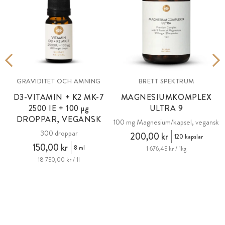
GRAVIDITET OCH AMNING
BRETT SPEKTRUM
D3-VITAMIN + K2 MK-7
MAGNESIUMKOMPLEX
2500 IE + 100
µg
ULTRA 9
DROPPAR, VEGANSK
100 mg Magnesium/kapsel, vegansk
300 droppar
200,00 kr
120 kapslar
150,00 kr
8 ml
1 676,45 kr / 1kg
18 750,00 kr / 1l