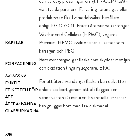
och vardag, pressningar enligt HACCP / GMP
via utvalda partners. Förvaring i brunt glas eller
produktspecifika livsmedelssäkra behållare
enligt EG 10/2011. Frakt i återvunna kartonger.
Växtbaserad Cellulosa (HPMC), vegansk
Premium-HPMC-kvalitet utan tillsatser som
KAPSLAR
karragen och PEG
Bärnstensfärgad glasflaska som skyddar mot ljus
FÖRPACKNING
och oxidation (inga mjukgörare, BPA).
AVLÄGSNA
För att återanvända glasflaskan kan etiketten
ENKELT
enkelt tas bort genom att blötläggaa den i
ETIKETTEN FÖR
ATT
varmt vatten i 5 minuter. Eventuella limrester
ÅTERANVÄNDA
kan gnuggas bort med lite diskmedel.
GLASBURKARNA