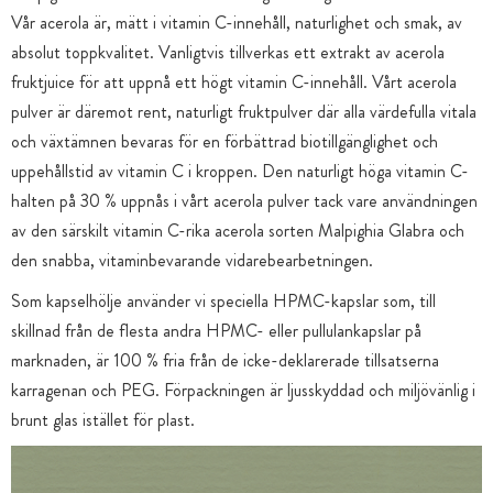
Vår acerola är, mätt i vitamin C-innehåll, naturlighet och smak, av
absolut toppkvalitet. Vanligtvis tillverkas ett extrakt av acerola
fruktjuice för att uppnå ett högt vitamin C-innehåll. Vårt acerola
pulver är däremot rent, naturligt fruktpulver där alla värdefulla vitala
och växtämnen bevaras för en förbättrad biotillgänglighet och
uppehållstid av vitamin C i kroppen. Den naturligt höga vitamin C-
halten på 30 % uppnås i vårt acerola pulver tack vare användningen
av den särskilt vitamin C-rika acerola sorten Malpighia Glabra och
den snabba, vitaminbevarande vidarebearbetningen.
Som kapselhölje använder vi speciella HPMC-kapslar som, till
skillnad från de flesta andra HPMC- eller pullulankapslar på
marknaden, är 100 % fria från de icke-deklarerade tillsatserna
karragenan och PEG. Förpackningen är ljusskyddad och miljövänlig i
brunt glas istället för plast.