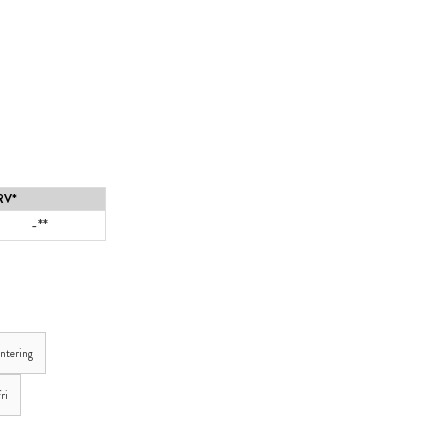
RV*
-**
ntering
ri