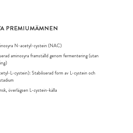
VA PREMIUMÄMNEN
inosyra N-acetyl-cystein (NAC)
erad aminosyra framställd genom fermentering (utan
ing)
yl-L-cystein): Stabiliserad form av L-cystein och
rstadium
sk, överlägsen L-cystein-källa