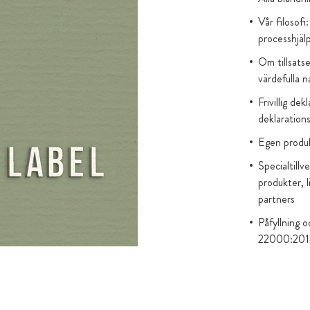
Vår filosofi
processhjäl
Om tillsats
värdefulla 
Frivillig de
deklarations
Egen produk
Specialtillv
produkter, l
partners
Påfyllning 
22000:201
Oberoende l
Endast vega
Förpackning