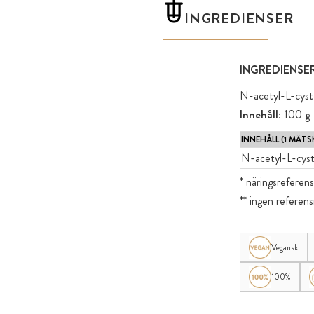
INGREDIENSER
INGREDIENSER
N-acetyl-L-cyst
Innehåll:
100 g
INNEHÅLL (1 MÄTS
N-acetyl-L-cyst
* näringsreferen
** ingen refere
Vegansk
100%