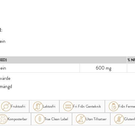
:
ein
KED)
% N
ein
600 mg
svärde
nsmängd
Fruktosfri
Laktosfri
Fri Från Genteknik
Från Ferme
Komposterbar
True Clean Label
Utan Tillsatser
Glutenf