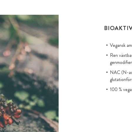
BIOAKTI
Vegansk am
Ren växtbas
genmodifier
NAC (N-acet
glutationfö
100 % vegan