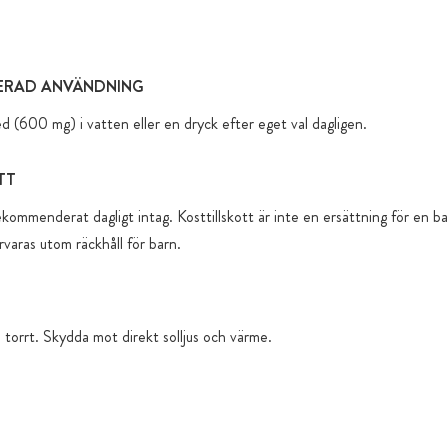
skyddar mot
ziplås
Förvaring i 
RAD ANVÄNDNING
behållare e
d (600 mg) i vatten eller en dryck efter eget val dagligen.
Fraktkartong
Alla produk
TT
(utan lagli
ekommenderat dagligt intag. Kosttillskott är inte en ersättning för en b
titandioxid
rvaras utom räckhåll för barn.
Tillsatt so
funktionella
 torrt. Skydda mot direkt solljus och värme.