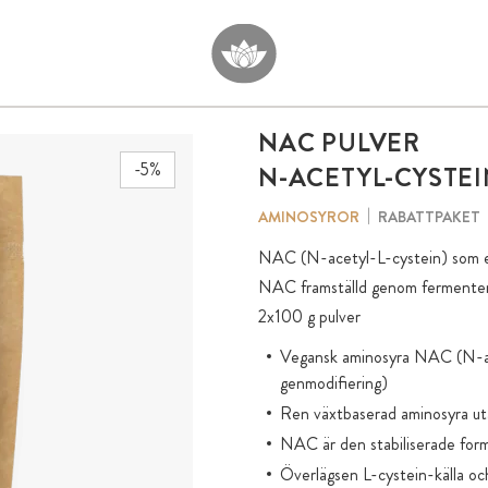
NAC
PULVER
-5%
N-ACETYL-CYSTEI
RABATTPAKET
AMINOSYROR
NAC (N-acetyl-L-cystein) som et
NAC framställd genom fermenterin
2x100 g pulver
Vegansk aminosyra NAC (N-ace
genmodifiering)
Ren växtbaserad aminosyra uta
NAC är den stabiliserade form
Överlägsen L-cystein-källa och