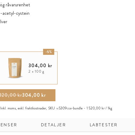
ög råvarurenhet
-acetyl-cystein
lver
-5%
304,00 kr
2 x 100 g
320,00 kr
304,00 kr
Inkl. moms, exkl.
fraktkostnader
,
SKU
5309
-bundle
1 520,00 kr / 1kg
N
CGB
IENSER
DETALJER
LABTESTER