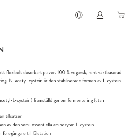
N
t flexibelt doserbart pulver. 100 % vegansk, rent växtbaserad
g. N-acetyl-cystein är den stabiliserade formen av L-cystein.
tyl-L-cystein) framställd genom fermentering (utan
n tillsatser
en av den semi-essentiella aminosyran L-cystein
 föregångare till Glutation