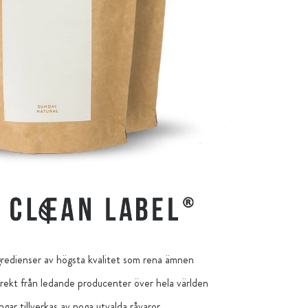
redienser av högsta kvalitet som rena ämnen
ekt från ledande producenter över hela världen
ngar tillverkas av noga utvalda råvaror