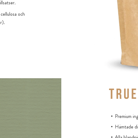
llsatser.
 cellulosa och
r).
Premium ing
Hämtade dir
Alla blandni