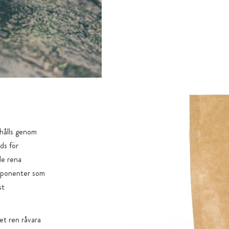
hålls genom
ds för
de rena
omponenter som
st
et ren råvara