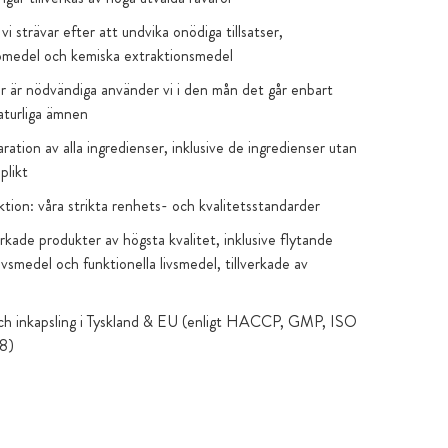
: vi strävar efter att undvika onödiga tillsatser,
pmedel och kemiska extraktionsmedel
er är nödvändiga använder vi i den mån det går enbart
naturliga ämnen
klaration av alla ingredienser, inklusive de ingredienser utan
plikt
tion: våra strikta renhets- och kvalitetsstandarder
erkade produkter av högsta kvalitet, inklusive flytande
ivsmedel och funktionella livsmedel, tillverkade av
och inkapsling i Tyskland & EU (enligt HACCP, GMP, ISO
8)
aboratorietester finns tillgängliga på produktsidan
nska kapselskal: 100 % fria från karragenan och PEG
ar i brunt glas eller högkvalitativa aromskyddspåsar som