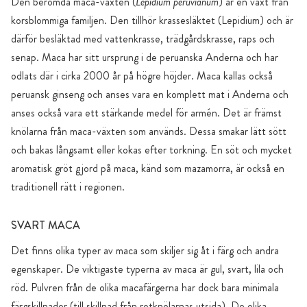
Den berömda maca-växten (
Lepidium peruvianum
) är en växt från
korsblommiga familjen. Den tillhör krassesläktet (Lepidium) och är
därför besläktad med vattenkrasse, trädgårdskrasse, raps och
senap. Maca har sitt ursprung i de peruanska Anderna och har
odlats där i cirka 2000 år på högre höjder. Maca kallas också
peruansk ginseng och anses vara en komplett mat i Anderna och
anses också vara ett stärkande medel för armén. Det är främst
knölarna från maca-växten som används. Dessa smakar lätt sött
och bakas långsamt eller kokas efter torkning. En söt och mycket
aromatisk gröt gjord på maca, känd som mazamorra, är också en
traditionell rätt i regionen.
SVART MACA
Det finns olika typer av maca som skiljer sig åt i färg och andra
egenskaper. De viktigaste typerna av maca är gul, svart, lila och
röd. Pulvren från de olika macafärgerna har dock bara minimala
färgskillnader (till skillnad från rotknölarnas utsida). De olika