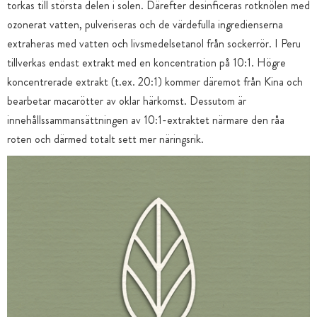
torkas till största delen i solen. Därefter desinficeras rotknölen med
ozonerat vatten, pulveriseras och de värdefulla ingredienserna
extraheras med vatten och livsmedelsetanol från sockerrör. I Peru
tillverkas endast extrakt med en koncentration på 10:1. Högre
koncentrerade extrakt (t.ex. 20:1) kommer däremot från Kina och
bearbetar macarötter av oklar härkomst. Dessutom är
innehållssammansättningen av 10:1-extraktet närmare den råa
roten och därmed totalt sett mer näringsrik.