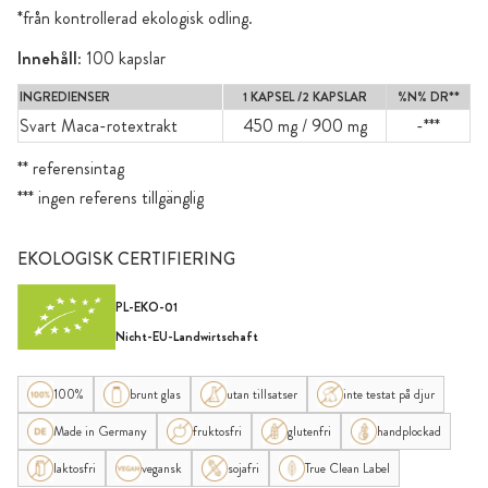
*från kontrollerad ekologisk odling.
Innehåll
: 100 kapslar
INGREDIENSER
1 KAPSEL /2 KAPSLAR
%N% DR**
Svart Maca-rotextrakt
450 mg / 900 mg
-***
** referensintag
*** ingen referens tillgänglig
EKOLOGISK CERTIFIERING
PL-EKO-01
Nicht-EU-Landwirtschaft
100%
brunt glas
utan tillsatser
inte testat på djur
Made in Germany
fruktosfri
glutenfri
handplockad
laktosfri
vegansk
sojafri
True Clean Label