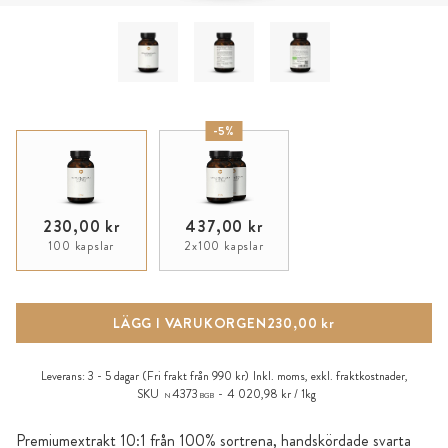
-5%
230,00 kr
437,00 kr
100 kapslar
2x100 kapslar
LÄGG I VARUKORGEN
230,00 kr
Leverans:
3 - 5 dagar
(Fri frakt från 990 kr)
Inkl. moms, exkl.
fraktkostnader
,
SKU
4373
4 020,98 kr / 1kg
N
BGB
Premiumextrakt 10:1 från 100% sortrena, handskördade svarta