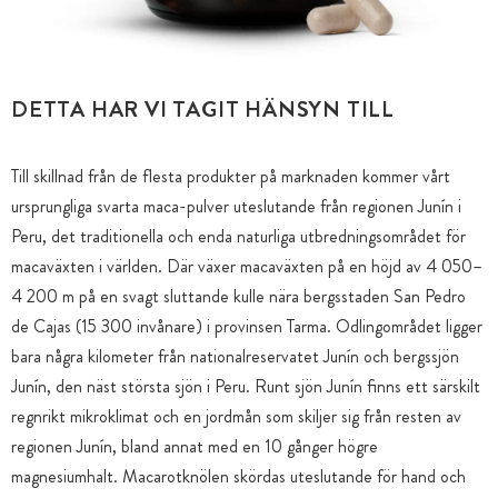
DETTA HAR VI TAGIT HÄNSYN TILL
Till skillnad från de flesta produkter på marknaden kommer vårt
ursprungliga svarta maca-pulver uteslutande från regionen Junín i
Peru, det traditionella och enda naturliga utbredningsområdet för
macaväxten i världen. Där växer macaväxten på en höjd av 4 050–
4 200 m på en svagt sluttande kulle nära bergsstaden San Pedro
de Cajas (15 300 invånare) i provinsen Tarma. Odlingområdet ligger
bara några kilometer från nationalreservatet Junín och bergssjön
Junín, den näst största sjön i Peru. Runt sjön Junín finns ett särskilt
regnrikt mikroklimat och en jordmån som skiljer sig från resten av
regionen Junín, bland annat med en 10 gånger högre
magnesiumhalt. Macarotknölen skördas uteslutande för hand och