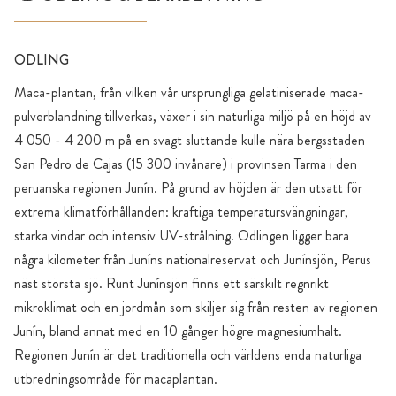
ODLING
Maca-plantan, från vilken vår ursprungliga gelatiniserade maca-
pulverblandning tillverkas, växer i sin naturliga miljö på en höjd av
4 050 - 4 200 m på en svagt sluttande kulle nära bergsstaden
San Pedro de Cajas (15 300 invånare) i provinsen Tarma i den
peruanska regionen Junín. På grund av höjden är den utsatt för
extrema klimatförhållanden: kraftiga temperatursvängningar,
starka vindar och intensiv UV-strålning. Odlingen ligger bara
några kilometer från Juníns nationalreservat och Junínsjön, Perus
näst största sjö. Runt Junínsjön finns ett särskilt regnrikt
mikroklimat och en jordmån som skiljer sig från resten av regionen
Junín, bland annat med en 10 gånger högre magnesiumhalt.
Regionen Junín är det traditionella och världens enda naturliga
utbredningsområde för macaplantan.