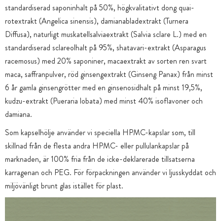
standardiserad saponinhalt på 50%, högkvalitativt dong quai-
rotextrakt (Angelica sinensis), damianabladextrakt (Turnera
Diffusa), naturligt muskatellsalviaextrakt (Salvia sclare L.) med en
standardiserad sclareolhalt på 95%, shatavari-extrakt (Asparagus
racemosus) med 20% saponiner, macaextrakt av sorten ren svart
maca, saffranpulver, röd ginsengextrakt (Ginseng Panax) från minst
6 år gamla ginsengrötter med en ginsenosidhalt på minst 19,5%,
kudzu-extrakt (Pueraria lobata) med minst 40% isoflavoner och
damiana.
Som kapselhölje använder vi speciella HPMC-kapslar som, till
skillnad från de flesta andra HPMC- eller pullulankapslar på
marknaden, är 100% fria från de icke-deklarerade tillsatserna
karragenan och PEG. För förpackningen använder vi ljusskyddat och
miljövänligt brunt glas istället för plast.