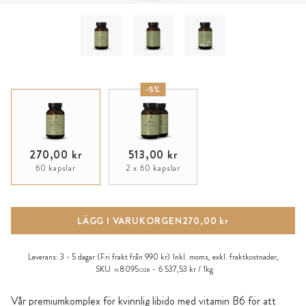
-5%
270,00 kr
513,00 kr
60 kapslar
2 x 60 kapslar
LÄGG I VARUKORGEN
270,00 kr
Leverans:
3 - 5 dagar
(Fri frakt från 990 kr)
Inkl. moms, exkl.
fraktkostnader
,
SKU
8095
6 537,53 kr / 1kg
N
CGB
Vår premiumkomplex för kvinnlig libido med vitamin B6 för att