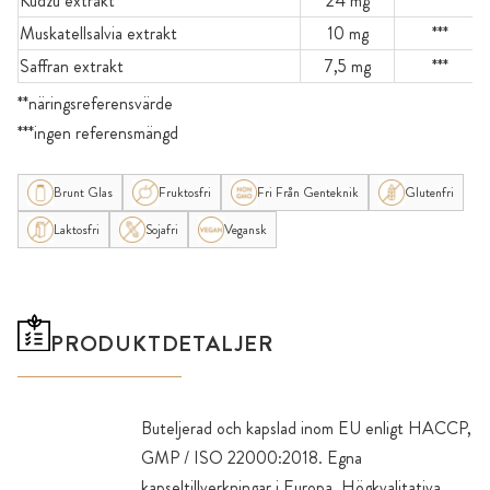
Kudzu extrakt
24 mg
***
Muskatellsalvia extrakt
10 mg
***
Saffran extrakt
7,5 mg
***
**näringsreferensvärde
***ingen referensmängd
Brunt Glas
Fruktosfri
Fri Från Genteknik
Glutenfri
Laktosfri
Sojafri
Vegansk
PRODUKTDETALJER
Buteljerad och kapslad inom EU enligt HACCP,
GMP / ISO 22000:2018. Egna
kapseltillverkningar i Europa. Högkvalitativa