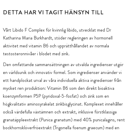
DETTA HAR VI TAGIT HÄNSYN TILL
Vårt Libido F Complex för kvinnlig libido, utvecklat med Dr
Katharina Maria Burkhardt, stöder regleringen av hormonell
aktivitet med vitamin B6 och upprätthållandet av normala
testosteronnivåer i blodet med zink.
Den omfattande sammansättningen av utvalda ingredienser utgör
en världsunik och innovativ formel. Som ingredienser använder vi
ett handplockat urval av våra individuella aktiva ingredienser från
mycket ren produktion: Vitamin B6 som den direkt bioaktiva
koenzymformen P5P (pyridoxal-5-fosfat) och zink som en
högkvalitativ aminosyrakelat zinkbisglycinat. Komplexet innehåller
också värdefulla växtämnen och extrakt, inklusive förstklassiga
granatäppleextrakt (Punica granatum) med 40% punicalagins, rent
bockhornsklöverfröextrakt (Trigonella foenum graecum) med en