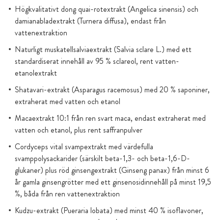
Högkvalitativt dong quai-rotextrakt (Angelica sinensis) och
damianabladextrakt (Turnera diffusa), endast från
vattenextraktion
Naturligt muskatellsalviaextrakt (Salvia sclare L.) med ett
standardiserat innehåll av 95 % sclareol, rent vatten-
etanolextrakt
Shatavari-extrakt (Asparagus racemosus) med 20 % saponiner,
extraherat med vatten och etanol
Macaextrakt 10:1 från ren svart maca, endast extraherat med
vatten och etanol, plus rent saffranpulver
Cordyceps vital svampextrakt med värdefulla
svamppolysackarider (särskilt beta-1,3- och beta-1,6-D-
glukaner) plus röd ginsengextrakt (Ginseng panax) från minst 6
år gamla ginsengrötter med ett ginsenosidinnehåll på minst 19,5
%, båda från ren vattenextraktion
Kudzu-extrakt (Pueraria lobata) med minst 40 % isoflavoner,