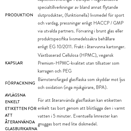
specialtillverkningar av bland annat flytande
slutprodukter, (funktionella) livsmedel för sport
PRODUKTION
och vardag, pressningar enligt HACCP / GMP
via utvalda partners. Förvaring i brunt glas eller
produktspecifika livsmedelssäkra behållare
enligt EG 10/2011. Frakt i återvunna kartonger.
Växtbaserad Cellulosa (HPMC), vegansk
Premium-HPMC-kvalitet utan tillsatser som
KAPSLAR
karragen och PEG
Bärnstensfärgad glasflaska som skyddar mot ljus
FÖRPACKNING
och oxidation (inga mjukgörare, BPA).
AVLÄGSNA
För att återanvända glasflaskan kan etiketten
ENKELT
enkelt tas bort genom att blötlägga den i varmt
ETIKETTEN FÖR
ATT
vatten i 5 minuter. Eventuella limrester kan
ÅTERANVÄNDA
gnuggas bort med lite diskmedel.
GLASBURKARNA