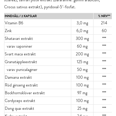
Crocus sativus extrakt), pyridoxal-5′-fosfat.
INNEHÅLL / 2 KAPSLAR
% NRV**
Vitamin B6
3,0 mg
214
Zink
6,0 mg
60
Shatavari extrakt
300 mg
***
varav saponiner
60 mg
***
Svart maca extrakt
200 mg
***
Granatäppleextrakt
125 mg
***
varav punicalaginer
50 mg
***
Damiana extrakt
100 mg
***
Röd ginseng extrakt
100 mg
***
Bockhornsklöver extrakt
97 mg
***
Cordyceps extrakt
100 mg
***
Dong quai extrakt
25 mg
***