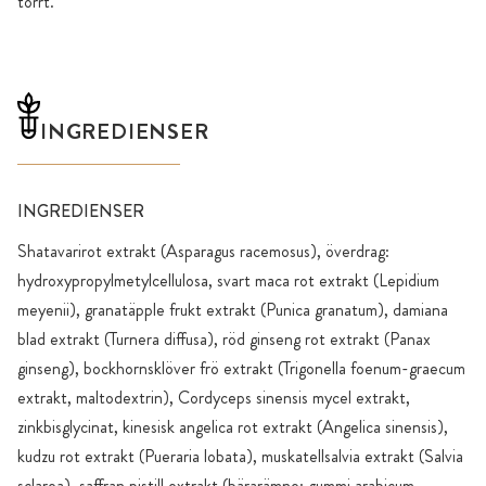
torrt.
INGREDIENSER
INGREDIENSER
Shatavarirot extrakt (Asparagus racemosus), överdrag:
hydroxypropylmetylcellulosa, svart maca rot extrakt (Lepidium
meyenii), granatäpple frukt extrakt (Punica granatum), damiana
blad extrakt (Turnera diffusa), röd ginseng rot extrakt (Panax
ginseng), bockhornsklöver frö extrakt (Trigonella foenum-graecum
extrakt, maltodextrin), Cordyceps sinensis mycel extrakt,
zinkbisglycinat, kinesisk angelica rot extrakt (Angelica sinensis),
kudzu rot extrakt (Pueraria lobata), muskatellsalvia extrakt (Salvia
sclarea), saffran pistill extrakt (bärarämne: gummi arabicum,