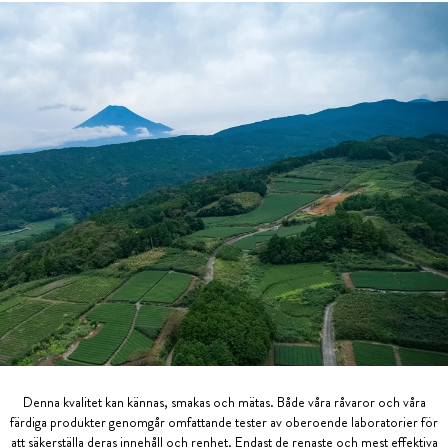
Denna kvalitet kan kännas, smakas och mätas. Både våra råvaror och våra
färdiga produkter genomgår omfattande tester av oberoende laboratorier för
att säkerställa deras innehåll och renhet. Endast de renaste och mest effektiva