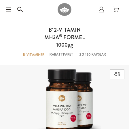
B12-VITAMIN
®
MH3A
FORMEL
1000µg
RABATTPAKET
2 X 120 KAPSLAR
B-VITAMINER
-5%