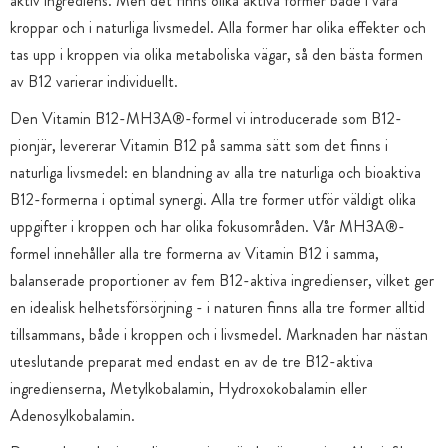
aktiv ingrediens. Men det finns olika aktiva former både i våra
kroppar och i naturliga livsmedel. Alla former har olika effekter och
tas upp i kroppen via olika metaboliska vägar, så den bästa formen
av B12 varierar individuellt.
Den Vitamin B12-MH3A®-formel vi introducerade som B12-
pionjär, levererar Vitamin B12 på samma sätt som det finns i
naturliga livsmedel: en blandning av alla tre naturliga och bioaktiva
B12-formerna i optimal synergi. Alla tre former utför väldigt olika
uppgifter i kroppen och har olika fokusområden. Vår MH3A®-
formel innehåller alla tre formerna av Vitamin B12 i samma,
balanserade proportioner av fem B12-aktiva ingredienser, vilket ger
en idealisk helhetsförsörjning - i naturen finns alla tre former alltid
tillsammans, både i kroppen och i livsmedel. Marknaden har nästan
uteslutande preparat med endast en av de tre B12-aktiva
ingredienserna, Metylkobalamin, Hydroxokobalamin eller
Adenosylkobalamin.