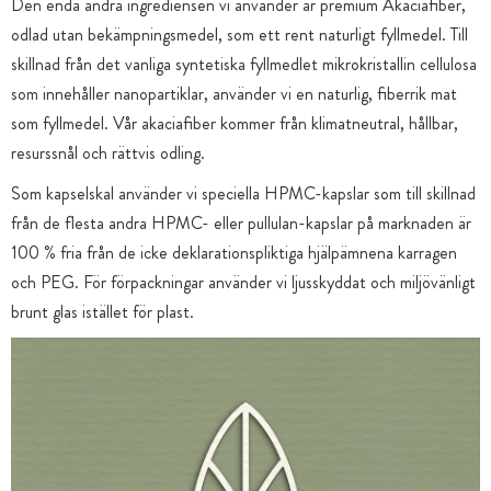
Den enda andra ingrediensen vi använder är premium Akaciafiber,
odlad utan bekämpningsmedel, som ett rent naturligt fyllmedel. Till
skillnad från det vanliga syntetiska fyllmedlet mikrokristallin cellulosa
som innehåller nanopartiklar, använder vi en naturlig, fiberrik mat
som fyllmedel. Vår akaciafiber kommer från klimatneutral, hållbar,
resurssnål och rättvis odling.
Som kapselskal använder vi speciella HPMC-kapslar som till skillnad
från de flesta andra HPMC- eller pullulan-kapslar på marknaden är
100 % fria från de icke deklarationspliktiga hjälpämnena karragen
och PEG. För förpackningar använder vi ljusskyddat och miljövänligt
brunt glas istället för plast.