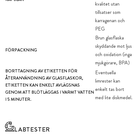
kvalitet utan
tillsatser som
karragenan och
PEG
Brun glasflaska
skyddande mot ljus
FÖRPACKNING
och oxidation (inga
mjukgörare, BPA)
BORTTAGNING AV ETIKETTEN FÖR
Eventuella
ÅTERANVÄNDNING AV GLASFLASKOR,
limrester kan
ETIKETTEN KAN ENKELT AVLÄGSNAS
enkelt tas bort
GENOM ATT BLÖTLÄGGAS I VARMT VATTEN
med lite diskmedel.
I 5 MINUTER.
LABTESTER