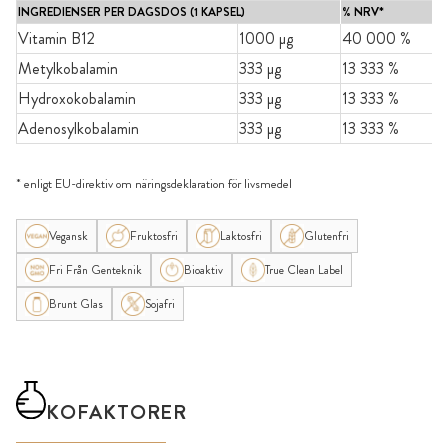
INGREDIENSER PER DAGSDOS (1 KAPSEL)
% NRV*
Vitamin B12
1000 µg
40 000 %
Metylkobalamin
333 µg
13 333 %
Hydroxokobalamin
333 µg
13 333 %
Adenosylkobalamin
333 µg
13 333 %
* enligt EU-direktiv om näringsdeklaration för livsmedel
Vegansk
Fruktosfri
Laktosfri
Glutenfri
Fri Från Genteknik
Bioaktiv
True Clean Label
Brunt Glas
Sojafri
KOFAKTORER