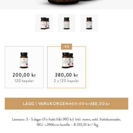
-5%
200,00 kr
380,00 kr
120 kapslar
2 x 120 kapslar
LÄGG I VARUKORGEN
400,00 kr
380,00 kr
Leverans:
3 - 5 dagar
(Fri frakt från 990 kr)
Inkl. moms, exkl.
fraktkostnader
,
SKU
3966
-bundle
8 333,33 kr / 1kg
N
CGB