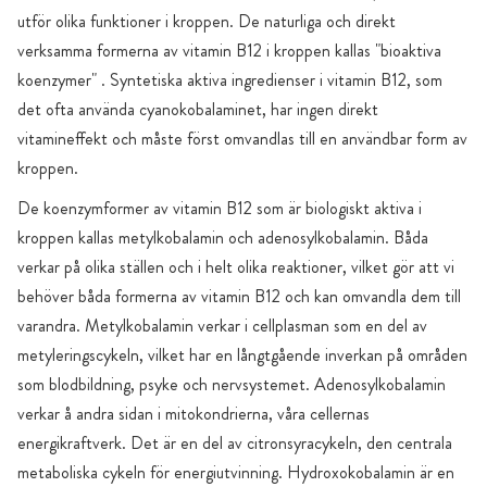
utför olika funktioner i kroppen. De naturliga och direkt
verksamma formerna av vitamin B12 i kroppen kallas "bioaktiva
koenzymer" . Syntetiska aktiva ingredienser i vitamin B12, som
det ofta använda cyanokobalaminet, har ingen direkt
vitamineffekt och måste först omvandlas till en användbar form av
kroppen.
De koenzymformer av vitamin B12 som är biologiskt aktiva i
kroppen kallas metylkobalamin och adenosylkobalamin. Båda
verkar på olika ställen och i helt olika reaktioner, vilket gör att vi
behöver båda formerna av vitamin B12 och kan omvandla dem till
varandra. Metylkobalamin verkar i cellplasman som en del av
metyleringscykeln, vilket har en långtgående inverkan på områden
som blodbildning, psyke och nervsystemet. Adenosylkobalamin
verkar å andra sidan i mitokondrierna, våra cellernas
energikraftverk. Det är en del av citronsyracykeln, den centrala
metaboliska cykeln för energiutvinning. Hydroxokobalamin är en