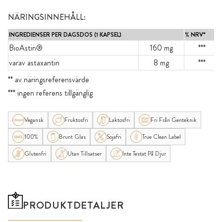
NÄRINGSINNEHÅLL:
INGREDIENSER PER DAGSDOS (1 KAPSEL)
% NRV*
BioAstin®
160 mg
***
varav astaxantin
8 mg
***
** av näringsreferensvärde
*** ingen referens tillgänglig
Vegansk
Fruktosfri
Laktosfri
Fri Från Genteknik
100%
Brunt Glas
Sojafri
True Clean Label
Glutenfri
Utan Tillsatser
Inte Testat På Djur
PRODUKTDETALJER