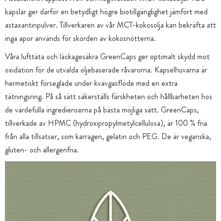
kapslar ger därför en betydligt högre biotillgänglighet jämfört med
astaxantinpulver. Tillverkaren av vår MCT-kokosolja kan bekräfta att
inga apor används för skörden av kokosnötterna.
Våra lufttäta och läckagesäkra GreenCaps ger optimalt skydd mot
oxidation för de utvalda oljebaserade råvarorna. Kapselhuvarna är
hermetiskt förseglade under kvävgasflöde med en extra
tätningsring. På så sätt säkerställs färskheten och hållbarheten hos
de värdefulla ingredienserna på bästa möjliga sätt. GreenCaps,
tillverkade av HPMC (hydroxipropylmetylcellulosa), är 100 % fria
från alla tillsatser, som karragen, gelatin och PEG. De är veganska,
gluten- och allergenfria.