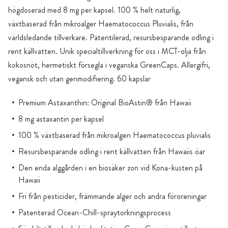
högdoserad med 8 mg per kapsel. 100 % helt naturlig,
växtbaserad från mikroalger Haematococcus Pluvialis, från
världsledande tillverkare. Patentilerad, resursbesparande odling i
rent källvatten. Unik specialtillverkning för oss i MCT-olja från
kokosnöt, hermetiskt försegla i veganska GreenCaps. Allergifri,
vegansk och utan genmodifiering. 60 kapslar
Premium Astaxanthin: Original BioAstin® från Hawaii
8 mg astaxantin per kapsel
100 % växtbaserad från mikroalgen Haematococcus pluvialis
Resursbesparande odling i rent källvatten från Hawaiis öar
Den enda alggården i en biosäker zon vid Kona-kusten på
Hawaii
Fri från pesticider, främmande alger och andra föroreningar
Patenterad Ocean-Chill-spraytorkningsprocess