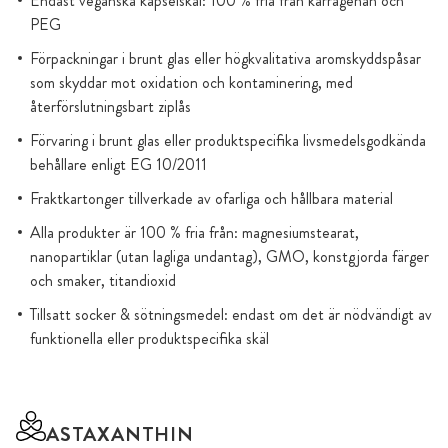
Endast veganska kapselskal: 100 % fria från karragenan och
PEG
Förpackningar i brunt glas eller högkvalitativa aromskyddspåsar
som skyddar mot oxidation och kontaminering, med
återförslutningsbart ziplås
Förvaring i brunt glas eller produktspecifika livsmedelsgodkända
behållare enligt EG 10/2011
Fraktkartonger tillverkade av ofarliga och hållbara material
Alla produkter är 100 % fria från: magnesiumstearat,
nanopartiklar (utan lagliga undantag), GMO, konstgjorda färger
och smaker, titandioxid
Tillsatt socker & sötningsmedel: endast om det är nödvändigt av
funktionella eller produktspecifika skäl
ASTAXANTHIN