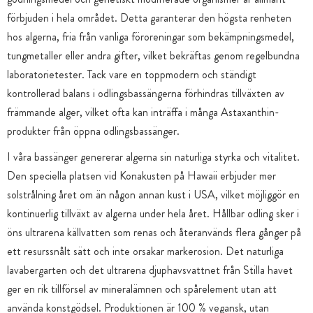
förbjuden i hela området. Detta garanterar den högsta renheten
hos algerna, fria från vanliga föroreningar som bekämpningsmedel,
tungmetaller eller andra gifter, vilket bekräftas genom regelbundna
laboratorietester. Tack vare en toppmodern och ständigt
kontrollerad balans i odlingsbassängerna förhindras tillväxten av
främmande alger, vilket ofta kan inträffa i många Astaxanthin-
produkter från öppna odlingsbassänger.
I våra bassänger genererar algerna sin naturliga styrka och vitalitet.
Den speciella platsen vid Konakusten på Hawaii erbjuder mer
solstrålning året om än någon annan kust i USA, vilket möjliggör en
kontinuerlig tillväxt av algerna under hela året. Hållbar odling sker i
öns ultrarena källvatten som renas och återanvänds flera gånger på
ett resurssnålt sätt och inte orsakar markerosion. Det naturliga
lavabergarten och det ultrarena djuphavsvattnet från Stilla havet
ger en rik tillförsel av mineralämnen och spårelement utan att
använda konstgödsel. Produktionen är 100 % vegansk, utan