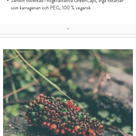
Särskilt tillverkad i högkvalitativa GreenCaps, inga tillsatser
som karragenan och PEG, 100 % vegansk