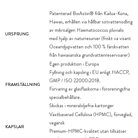
Patenterad BioAstin® från Kailua-Kona,
Hawaii, erhållen via hållbar sötvattenodling
av mikroalgen Haematococcus pluvialis
URSPRUNG
med hjälp av naturresurser (friskt va visant
Oceandjupvatten och 100 % färskvatten
från hawaiianska grundvattenreservoarer)
Egen produktion i Europa
Fyllning och kapsling i EU enligt HACCP,
GMP / ISO 22000:2018.
FRAMSTÄLLNING
Förvaring av glasflaskorna i föroreningsfria
specialbehållare.
Skickas i mineraloljefria kartonger
Växtbaserad Cellulosa (HPMC), förseglad,
vegansk
KAPSLAR
Premium-HPMC-kvalitet utan tillsatser