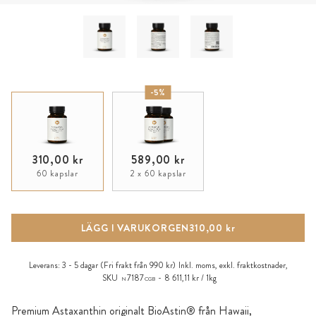
-5%
310,00 kr
589,00 kr
60 kapslar
2 x 60 kapslar
LÄGG I VARUKORGEN
310,00 kr
Leverans:
3 - 5 dagar
(Fri frakt från 990 kr)
Inkl. moms, exkl.
fraktkostnader
,
SKU
7187
8 611,11 kr / 1kg
N
CGB
Premium Astaxanthin originalt BioAstin® från Hawaii,