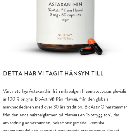
DETTA HAR VI TAGIT HÄNSYN TILL
Vårt naturliga Astaxanthin från mikroalgen Haematococcus pluvialis
är 100 % original BioAstin® från Hawaii, från den globala
marknadsledaren med över 30 års tradition. BioAstin® härstammar
från den enda mikroalgfarmen på Hawaii i en "biotrygg zon", där
användning av växtämnen, bekämpningsmedel, kemiska
gödningsmedel och genetiskt modifierade organismer är allmänt