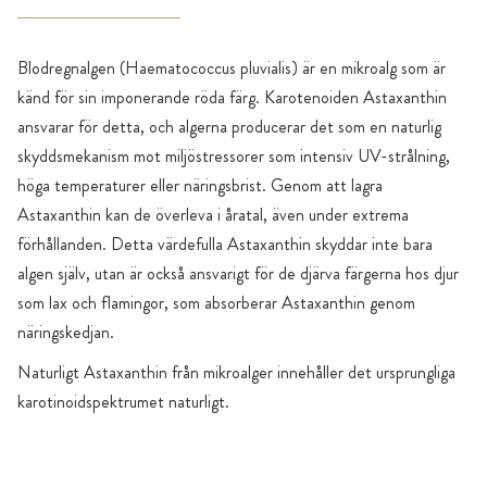
Blodregnalgen (Haematococcus pluvialis) är en mikroalg som är
känd för sin imponerande röda färg. Karotenoiden Astaxanthin
ansvarar för detta, och algerna producerar det som en naturlig
skyddsmekanism mot miljöstressorer som intensiv UV-strålning,
höga temperaturer eller näringsbrist. Genom att lagra
Astaxanthin kan de överleva i åratal, även under extrema
förhållanden. Detta värdefulla Astaxanthin skyddar inte bara
algen själv, utan är också ansvarigt för de djärva färgerna hos djur
som lax och flamingor, som absorberar Astaxanthin genom
näringskedjan.
Naturligt Astaxanthin från mikroalger innehåller det ursprungliga
karotinoidspektrumet naturligt.