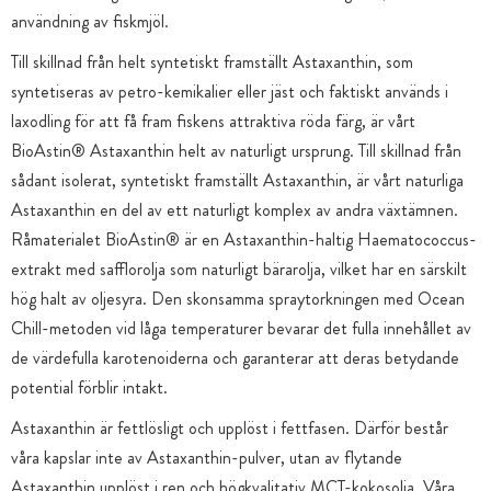
användning av fiskmjöl.
Till skillnad från helt syntetiskt framställt Astaxanthin, som
syntetiseras av petro-kemikalier eller jäst och faktiskt används i
laxodling för att få fram fiskens attraktiva röda färg, är vårt
BioAstin® Astaxanthin helt av naturligt ursprung. Till skillnad från
sådant isolerat, syntetiskt framställt Astaxanthin, är vårt naturliga
Astaxanthin en del av ett naturligt komplex av andra växtämnen.
Råmaterialet BioAstin® är en Astaxanthin-haltig Haematococcus-
extrakt med safflorolja som naturligt bärarolja, vilket har en särskilt
hög halt av oljesyra. Den skonsamma spraytorkningen med Ocean
Chill-metoden vid låga temperaturer bevarar det fulla innehållet av
de värdefulla karotenoiderna och garanterar att deras betydande
potential förblir intakt.
Astaxanthin är fettlösligt och upplöst i fettfasen. Därför består
våra kapslar inte av Astaxanthin-pulver, utan av flytande
Astaxanthin upplöst i ren och högkvalitativ MCT-kokosolja. Våra