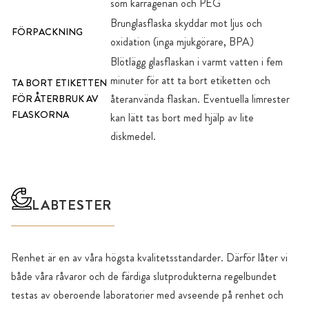
som karragenan och PEG
Brunglasflaska skyddar mot ljus och
FÖRPACKNING
oxidation (inga mjukgörare, BPA)
Blötlägg glasflaskan i varmt vatten i fem
minuter för att ta bort etiketten och
TA BORT ETIKETTEN
återanvända flaskan. Eventuella limrester
FÖR ÅTERBRUK AV
FLASKORNA
kan lätt tas bort med hjälp av lite
diskmedel.
LABTESTER
Renhet är en av våra högsta kvalitetsstandarder. Därför låter vi
både våra råvaror och de färdiga slutprodukterna regelbundet
testas av oberoende laboratorier med avseende på renhet och