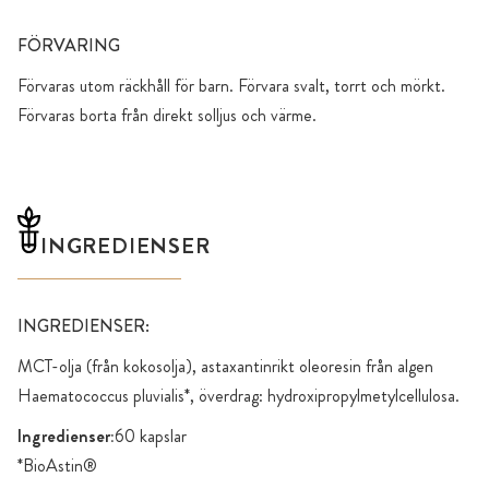
FÖRVARING
Förvaras utom räckhåll för barn. Förvara svalt, torrt och mörkt.
Förvaras borta från direkt solljus och värme.
INGREDIENSER
INGREDIENSER:
MCT-olja (från kokosolja), astaxantinrikt oleoresin från algen
Haematococcus pluvialis*, överdrag: hydroxipropylmetylcellulosa.
Ingredienser:
60 kapslar
*BioAstin®